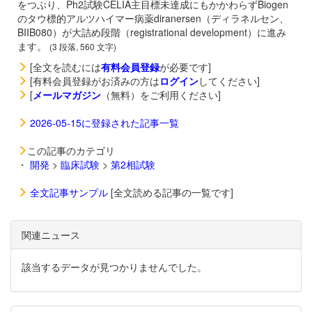
をつぶり、Ph2試験CELIA主目標未達成にもかかわらずBiogen
のタウ標的アルツハイマー病薬
diranersen（ディラネルセン、
BIIB080）が大詰め段階（registrational development）に進み
ます。
(3 段落, 560 文字)
[全文を読むには
有料会員登録
が必要です]
[有料会員登録がお済みの方は
ログイン
してください]
[
メールマガジン
（無料）をご利用ください]
2026-05-15に登録された記事一覧
この記事のカテゴリ
・
開発
>
臨床試験
>
第2相試験
全文記事サンプル
[全文読める記事の一覧です]
関連ニュース
該当するデータが見つかりませんでした。