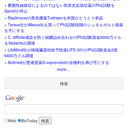
+
嚢胞性線維症によるのではない気管支拡張症薬のPh2試験を
Sanofiが停止
+
Replimuneの黒色腫薬Tudriqevを米国がとうとう承認
+
Tarsus社がAlkeus社を買ってPh3試験段階のシュタルガルト病薬
を手にする
+
C. difficile感染を防ぐ細菌詰め合わせのPh3試験資金6000万ドル
をVedantaが調達
+
LifeMind社が移植臓器拒絶予防薬LIFE-001のPh2試験資金2億
6400万ドル調達
+
Actimedが悪液質薬S-oxprenololの全権利を再び手にする
more...
検索
Web
BioToday