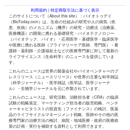
利用規約
|
特定商取引法に基づく表示
このサイトについて（About this site）：バイオトゥデイ
（BioToday.com）は、生命の仕組みの研究や人の病気（疾
患、疾病）のメカニズム（機序）の研究・治療法（治療薬、
医療機器）の開発に携わる基礎研究・バイオテクノロジー
（バイオテック、バイオ）・応用医学・基礎医学・臨床医学
や医療に携わる医師（プライマリーケア医師、専門医）・看
護師・薬剤師・介護福祉士などの医療専門家に対して最新の
ライフサイエンス（生命科学）のニュースを提供していま
す。
これらのニュースは世界の製薬会社やバイオベンチャーのプ
レスリリース（ニュースリリース）や世界の主要な科学雑誌
（科学ジャーナル）・医学雑誌（医学誌、医学ジャーナ
ル）・生物学ジャーナルを元に作製されています。
これらのニュースは、研究活動、治験担当者（CRA）の臨床
試験の戦略策定、マーケティング担当者の販売戦略、ベンチ
ャーキャピタリストの投資先（ファイナンス）の検討、医薬
品のライフサイクルマネージメント戦略、医師やその他の医
療専門家の治療方法の検討、病院・地域医療・政府の医療政
策の計画・実行を補助する資料として利用できます。