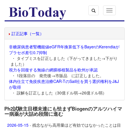
Toggle
navigation
訂正記事（一覧）
非糖尿病患者腎機能値eGFR年換算低下をBayerのKerendiaが
プラセボ差引0.7抑制
・ タイプミスを訂正しました（下がってきました→下がり
ました）
視力を回復する無線の網膜移植製品を欧州が承認
・ 1段落目の 発売後→市販品 に訂正しました。
体内仕立て免疫疾患治療CAR-TのSail社を買う選択権利をJ&J
が取得
・ 誤解を訂正しました（30億ドル弱→26億ドル弱）
Ph2試験主目標未達にも怯まずBiogenのアルツハイマ
ー病薬が大詰め段階に進む
2026-05-15
- 残念ながら高用量ほど有効ではなかったことは目