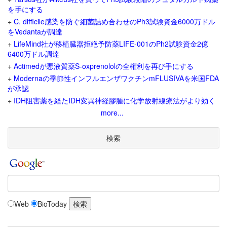
を手にする
+
C. difficile感染を防ぐ細菌詰め合わせのPh3試験資金6000万ドル
をVedantaが調達
+
LifeMind社が移植臓器拒絶予防薬LIFE-001のPh2試験資金2億
6400万ドル調達
+
Actimedが悪液質薬S-oxprenololの全権利を再び手にする
+
Modernaの季節性インフルエンザワクチンmFLUSIVAを米国FDA
が承認
+
IDH阻害薬を経たIDH変異神経膠腫に化学放射線療法がより効く
more...
検索
Web
BioToday