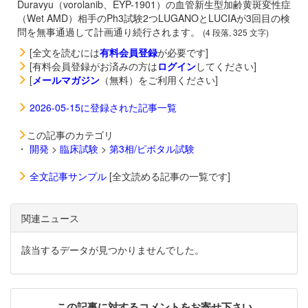
Duravyu（vorolanib、EYP-1901）の血管新生型加齢黄斑変性症
（Wet AMD）相手のPh3試験2つLUGANOとLUCIAが3回目の検
問を無事通過して計画通り続行されます。
(4 段落, 325 文字)
[全文を読むには
有料会員登録
が必要です]
[有料会員登録がお済みの方は
ログイン
してください]
[
メールマガジン
（無料）をご利用ください]
2026-05-15に登録された記事一覧
この記事のカテゴリ
・
開発
>
臨床試験
>
第3相/ピボタル試験
全文記事サンプル
[全文読める記事の一覧です]
関連ニュース
該当するデータが見つかりませんでした。
この記事に対するコメントをお寄せ下さい