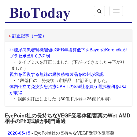
Toggle
navigation
訂正記事（一覧）
非糖尿病患者腎機能値eGFR年換算低下をBayerのKerendiaが
プラセボ差引0.7抑制
・ タイプミスを訂正しました（下がってきました→下がり
ました）
視力を回復する無線の網膜移植製品を欧州が承認
・ 1段落目の 発売後→市販品 に訂正しました。
体内仕立て免疫疾患治療CAR-TのSail社を買う選択権利をJ&J
が取得
・ 誤解を訂正しました（30億ドル弱→26億ドル弱）
EyePoint社の長持ちなVEGF受容体阻害薬のWet AMD
相手のPh3試験が関門通過
2026-05-15
- EyePoint社の長持ちなVEGF受容体阻害薬