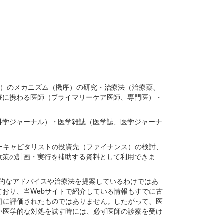
疾患、疾病）のメカニズム（機序）の研究・治療法（治療薬、
療に携わる医師（プライマリーケア医師、専門医）・
。
科学ジャーナル）・医学雑誌（医学誌、医学ジャーナ
ーキャピタリストの投資先（ファイナンス）の検討、
政策の計画・実行を補助する資料として利用できま
医学的なアドバイスや治療法を提案しているわけではあ
おり、当Webサイトで紹介している情報もすでに古
切に評価されたものではありません。したがって、医
い医学的な対処を試す時には、必ず医師の診察を受け