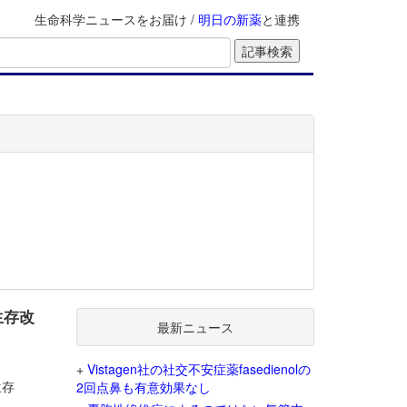
生命科学ニュースをお届け /
明日の新薬
と連携
生存改
最新ニュース
+
Vistagen社の社交不安症薬fasedienolの
生存
2回点鼻も有意効果なし