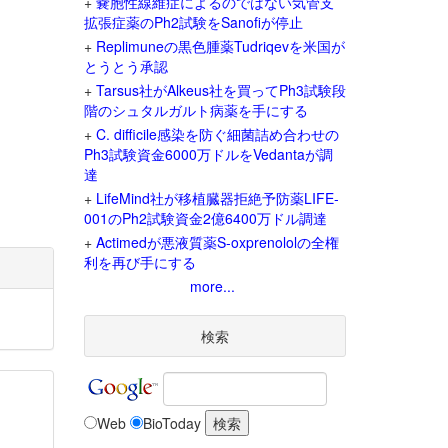
+
嚢胞性線維症によるのではない気管支
拡張症薬のPh2試験をSanofiが停止
+
Replimuneの黒色腫薬Tudriqevを米国が
とうとう承認
+
Tarsus社がAlkeus社を買ってPh3試験段
階のシュタルガルト病薬を手にする
+
C. difficile感染を防ぐ細菌詰め合わせの
Ph3試験資金6000万ドルをVedantaが調
達
+
LifeMind社が移植臓器拒絶予防薬LIFE-
001のPh2試験資金2億6400万ドル調達
+
Actimedが悪液質薬S-oxprenololの全権
利を再び手にする
more...
検索
Web
BioToday