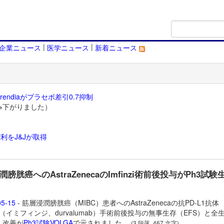
|
|
企業ニュース
医学ニュース
新着ニュース
endiaがプラセボ差引0.7抑制
→下がりました）
利をJ&Jが取得
）
膀胱癌へのAstraZenecaのImfinzi術前後投与がPh3試験
05-15
- 筋層浸潤膀胱癌（MIBC）患者へのAstraZenecaの抗PD-L1抗体
inzi（イミフィンジ、durvalumab）手術前後投与の無事生存（EFS）と全
）改善が
Ph3試験VOLGA
で示されました。
(3 段落, 467 文字)