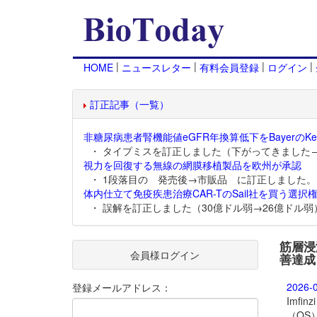
|
|
|
|
HOME
ニュースレター
有料会員登録
ログイン
訂正記事（一覧）
非糖尿病患者腎機能値eGFR年換算低下をBayerのKer
・ タイプミスを訂正しました（下がってきました
視力を回復する無線の網膜移植製品を欧州が承認
・ 1段落目の 発売後→市販品 に訂正しました。
体内仕立て免疫疾患治療CAR-TのSail社を買う選択権
・ 誤解を訂正しました（30億ドル弱→26億ドル弱
筋層浸潤
会員様ログイン
善達成
2026-
登録メールアドレス：
Imf
（OS