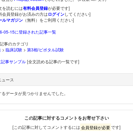
文を読むには
有料会員登録
が必要です]
料会員登録がお済みの方は
ログイン
してください]
ールマガジン
（無料）をご利用ください]
26-05-15に登録された記事一覧
記事のカテゴリ
発
>
臨床試験
>
第3相/ピボタル試験
文記事サンプル
[全文読める記事の一覧です]
ニュース
するデータが見つかりませんでした。
この記事に対するコメントをお寄せ下さい
[この記事に対してコメントするには
会員登録が必要
です]