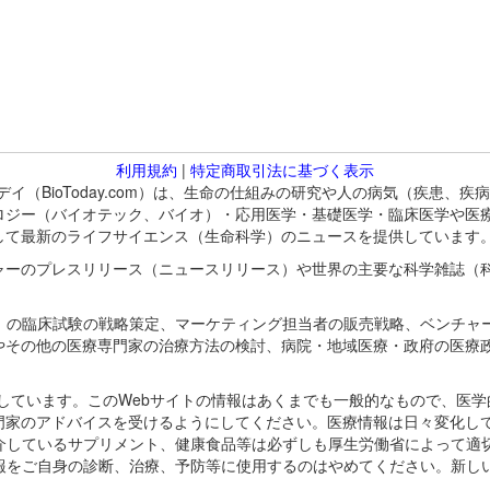
利用規約
|
特定商取引法に基づく表示
バイオトゥデイ（BioToday.com）は、生命の仕組みの研究や人の病気（
ロジー（バイオテック、バイオ）・応用医学・基礎医学・臨床医学や医
して最新のライフサイエンス（生命科学）のニュースを提供しています
ャーのプレスリリース（ニュースリリース）や世界の主要な科学雑誌（
A）の臨床試験の戦略策定、マーケティング担当者の販売戦略、ベンチャ
やその他の医療専門家の治療方法の検討、病院・地域医療・政府の医療
omが保有しています。このWebサイトの情報はあくまでも一般的なもので、
門家のアドバイスを受けるようにしてください。医療情報は日々変化して
紹介しているサプリメント、健康食品等は必ずしも厚生労働省によって適
情報をご自身の診断、治療、予防等に使用するのはやめてください。新し