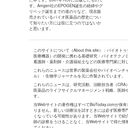
す。Amgen社のEPOGEN誕生の経緯やグ
リベック誕生までの道のりなど、現在販
売されているバイオ医薬品の歴史につい
て知りたい方には役に立つのではないか
と思います。
このサイトについて（About this site）：
医療機器）の開発に携わる基礎研究・バイオテクノ
看護師・薬剤師・介護福祉士などの医療専門家に対
これらのニュースは世界の製薬会社やバイオベンチ
ル）・生物学ジャーナルを元に作製されています。
これらのニュースは、研究活動、治験担当者（CR
医薬品のライフサイクルマネージメント戦略、医師
す。
当Webサイトの著作権はすべてBioToday.c
りません。新しい治療法を試すときには必ず医療専
くなっている可能性があります。当Webサイトで
師の診察をうけることなく、当Webサイトで得た
てください。