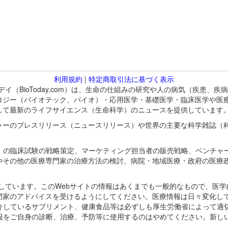
利用規約
|
特定商取引法に基づく表示
バイオトゥデイ（BioToday.com）は、生命の仕組みの研究や人の病気（
ロジー（バイオテック、バイオ）・応用医学・基礎医学・臨床医学や医
して最新のライフサイエンス（生命科学）のニュースを提供しています
ャーのプレスリリース（ニュースリリース）や世界の主要な科学雑誌（
A）の臨床試験の戦略策定、マーケティング担当者の販売戦略、ベンチャ
やその他の医療専門家の治療方法の検討、病院・地域医療・政府の医療
omが保有しています。このWebサイトの情報はあくまでも一般的なもので、
門家のアドバイスを受けるようにしてください。医療情報は日々変化して
紹介しているサプリメント、健康食品等は必ずしも厚生労働省によって適
情報をご自身の診断、治療、予防等に使用するのはやめてください。新し