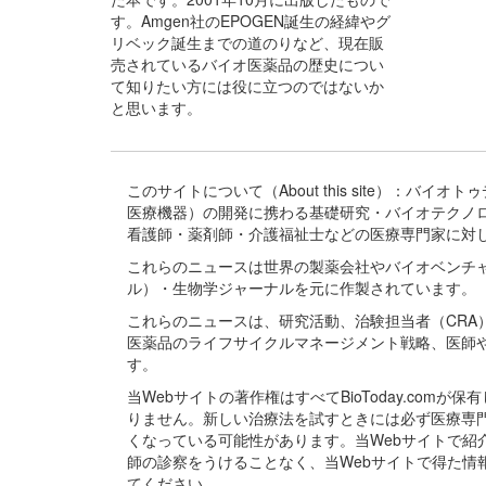
す。Amgen社のEPOGEN誕生の経緯やグ
リベック誕生までの道のりなど、現在販
売されているバイオ医薬品の歴史につい
て知りたい方には役に立つのではないか
と思います。
このサイトについて（About this site）：
医療機器）の開発に携わる基礎研究・バイオテクノ
看護師・薬剤師・介護福祉士などの医療専門家に対
これらのニュースは世界の製薬会社やバイオベンチ
ル）・生物学ジャーナルを元に作製されています。
これらのニュースは、研究活動、治験担当者（CR
医薬品のライフサイクルマネージメント戦略、医師
す。
当Webサイトの著作権はすべてBioToday.c
りません。新しい治療法を試すときには必ず医療専
くなっている可能性があります。当Webサイトで
師の診察をうけることなく、当Webサイトで得た
てください。