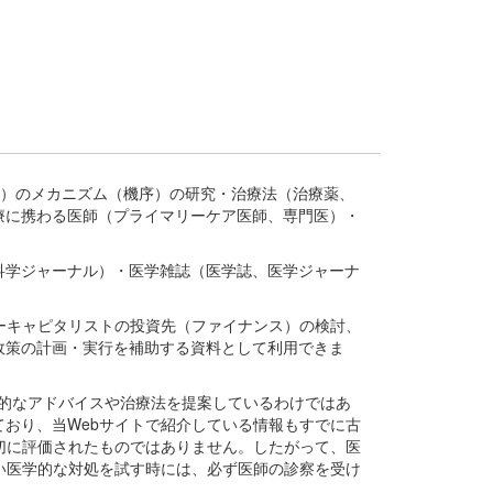
疾患、疾病）のメカニズム（機序）の研究・治療法（治療薬、
療に携わる医師（プライマリーケア医師、専門医）・
。
科学ジャーナル）・医学雑誌（医学誌、医学ジャーナ
ーキャピタリストの投資先（ファイナンス）の検討、
政策の計画・実行を補助する資料として利用できま
医学的なアドバイスや治療法を提案しているわけではあ
おり、当Webサイトで紹介している情報もすでに古
切に評価されたものではありません。したがって、医
い医学的な対処を試す時には、必ず医師の診察を受け