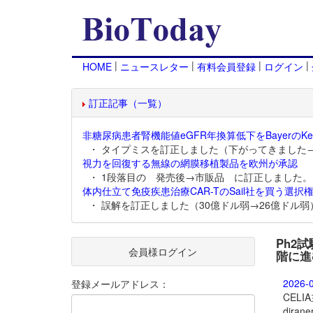
|
|
|
|
HOME
ニュースレター
有料会員登録
ログイン
訂正記事（一覧）
非糖尿病患者腎機能値eGFR年換算低下をBayerのKer
・ タイプミスを訂正しました（下がってきました
視力を回復する無線の網膜移植製品を欧州が承認
・ 1段落目の 発売後→市販品 に訂正しました。
体内仕立て免疫疾患治療CAR-TのSail社を買う選択権
・ 誤解を訂正しました（30億ドル弱→26億ドル弱
Ph2
会員様ログイン
階に進
2026-
登録メールアドレス：
CEL
dira