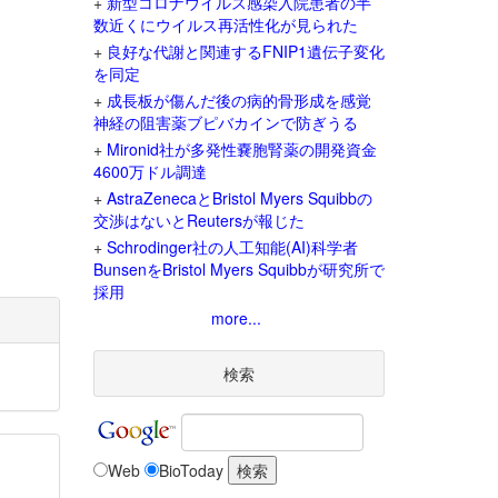
+
新型コロナウイルス感染入院患者の半
数近くにウイルス再活性化が見られた
+
良好な代謝と関連するFNIP1遺伝子変化
を同定
+
成長板が傷んだ後の病的骨形成を感覚
神経の阻害薬ブピバカインで防ぎうる
+
Mironid社が多発性嚢胞腎薬の開発資金
4600万ドル調達
+
AstraZenecaとBristol Myers Squibbの
交渉はないとReutersが報じた
+
Schrodinger社の人工知能(AI)科学者
BunsenをBristol Myers Squibbが研究所で
採用
more...
検索
Web
BioToday