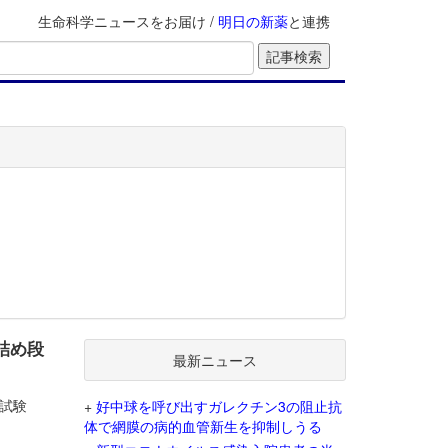
生命科学ニュースをお届け /
明日の新薬
と連携
詰め段
最新ニュース
2試験
+
好中球を呼び出すガレクチン3の阻止抗
体で網膜の病的血管新生を抑制しうる