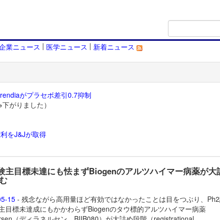
|
|
企業ニュース
医学ニュース
新着ニュース
endiaがプラセボ差引0.7抑制
→下がりました）
利をJ&Jが取得
）
試験主目標未達にも怯まずBiogenのアルツハイマー病薬が大
む
05-15
- 残念ながら高用量ほど有効ではなかったことは目をつぶり、Ph
IA主目標未達成にもかかわらずBiogenのタウ標的アルツハイマー病薬
nersen（ディラネルセン、BIIB080）が大詰め段階（registrational