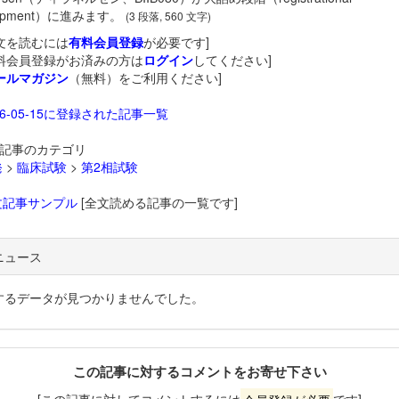
lopment）に進みます。
(3 段落, 560 文字)
文を読むには
有料会員登録
が必要です]
料会員登録がお済みの方は
ログイン
してください]
ールマガジン
（無料）をご利用ください]
26-05-15に登録された記事一覧
記事のカテゴリ
発
>
臨床試験
>
第2相試験
文記事サンプル
[全文読める記事の一覧です]
ニュース
するデータが見つかりませんでした。
この記事に対するコメントをお寄せ下さい