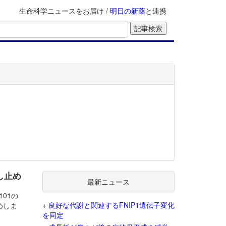
生命科学ニュースをお届け /
明日の新薬
と連携
し止め
最新ニュース
101の
+
良好な代謝と関連するFNIP1遺伝子変化
めしま
を同定