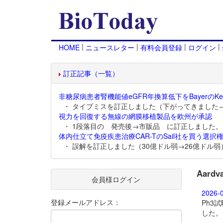
|
|
|
|
HOME
ニュースレター
有料会員登録
ログイン
訂正記事（一覧）
非糖尿病患者腎機能値eGFR年換算低下をBayerのKer
・ タイプミスを訂正しました（下がってきました
視力を回復する無線の網膜移植製品を欧州が承認
・ 1段落目の 発売後→市販品 に訂正しました。
体内仕立て免疫疾患治療CAR-TのSail社を買う選択権
・ 誤解を訂正しました（30億ドル弱→26億ドル弱
Aar
会員様ログイン
2026-
登録メールアドレス：
Ph3
した