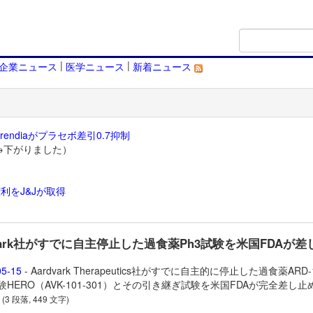
|
|
企業ニュース
医学ニュース
新着ニュース
endiaがプラセボ差引0.7抑制
→下がりました）
利をJ&Jが取得
）
dvark社がすでに自主停止した過食薬Ph3試験を米国FDAが差
05-15
- Aardvark Therapeutics社がすでに自主的に停止した過食薬
ARD-
試験HERO（AVK-101-301）とその引き継ぎ試験を米国FDAが完全差し止
。
(3 段落, 449 文字)