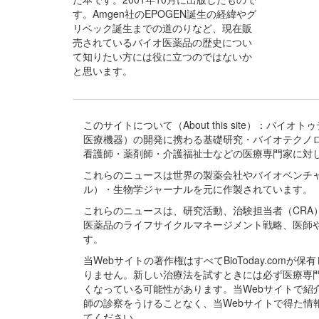
す。Amgen社のEPOGEN誕生の経緯やグ
リベック誕生までの道のりなど、現在販
売されているバイオ医薬品の歴史につい
て知りたい方には役に立つのではないか
と思います。
このサイトについて（About this site）：
医療機器）の開発に携わる基礎研究・バイオテクノ
看護師・薬剤師・介護福祉士などの医療専門家に対
これらのニュースは世界の製薬会社やバイオベンチ
ル）・生物学ジャーナルを元に作製されています。
これらのニュースは、研究活動、治験担当者（CR
医薬品のライフサイクルマネージメント戦略、医師
す。
当Webサイトの著作権はすべてBioToday.c
りません。新しい治療法を試すときには必ず医療専
くなっている可能性があります。当Webサイトで
師の診察をうけることなく、当Webサイトで得た
てください。