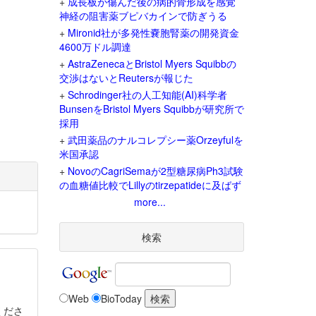
+
成長板が傷んだ後の病的骨形成を感覚
神経の阻害薬ブピバカインで防ぎうる
+
Mironid社が多発性嚢胞腎薬の開発資金
4600万ドル調達
+
AstraZenecaとBristol Myers Squibbの
交渉はないとReutersが報じた
+
Schrodinger社の人工知能(AI)科学者
BunsenをBristol Myers Squibbが研究所で
採用
+
武田薬品のナルコレプシー薬Orzeyfulを
米国承認
+
NovoのCagriSemaが2型糖尿病Ph3試験
の血糖値比較でLillyのtirzepatideに及ばず
more...
検索
Web
BioToday
くださ