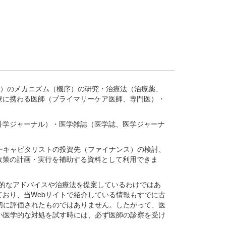
疾患、疾病）のメカニズム（機序）の研究・治療法（治療薬、
療に携わる医師（プライマリーケア医師、専門医）・
。
科学ジャーナル）・医学雑誌（医学誌、医学ジャーナ
ーキャピタリストの投資先（ファイナンス）の検討、
政策の計画・実行を補助する資料として利用できま
医学的なアドバイスや治療法を提案しているわけではあ
おり、当Webサイトで紹介している情報もすでに古
切に評価されたものではありません。したがって、医
い医学的な対処を試す時には、必ず医師の診察を受け