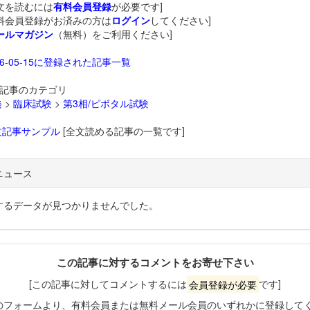
文を読むには
有料会員登録
が必要です]
料会員登録がお済みの方は
ログイン
してください]
ールマガジン
（無料）をご利用ください]
26-05-15に登録された記事一覧
記事のカテゴリ
発
>
臨床試験
>
第3相/ピボタル試験
文記事サンプル
[全文読める記事の一覧です]
ニュース
するデータが見つかりませんでした。
この記事に対するコメントをお寄せ下さい
[この記事に対してコメントするには
会員登録が必要
です]
のフォームより、有料会員または無料メール会員のいずれかに登録して