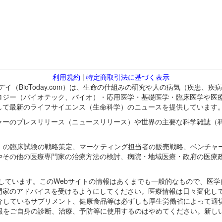
利用規約
|
特定商取引法に基づく表示
バイオトゥデイ（BioToday.com）は、生命の仕組みの研究や人の病気（
ロジー（バイオテック、バイオ）・応用医学・基礎医学・臨床医学や医
して最新のライフサイエンス（生命科学）のニュースを提供しています
ャーのプレスリリース（ニュースリリース）や世界の主要な科学雑誌（
A）の臨床試験の戦略策定、マーケティング担当者の販売戦略、ベンチャ
やその他の医療専門家の治療方法の検討、病院・地域医療・政府の医療
omが保有しています。このWebサイトの情報はあくまでも一般的なもので、
門家のアドバイスを受けるようにしてください。医療情報は日々変化して
紹介しているサプリメント、健康食品等は必ずしも厚生労働省によって適
情報をご自身の診断、治療、予防等に使用するのはやめてください。新し