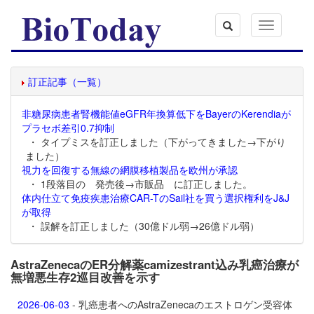
Toggle
navigation
訂正記事（一覧）
非糖尿病患者腎機能値eGFR年換算低下をBayerのKerendiaが
プラセボ差引0.7抑制
・ タイプミスを訂正しました（下がってきました→下がり
ました）
視力を回復する無線の網膜移植製品を欧州が承認
・ 1段落目の 発売後→市販品 に訂正しました。
体内仕立て免疫疾患治療CAR-TのSail社を買う選択権利をJ&J
が取得
・ 誤解を訂正しました（30億ドル弱→26億ドル弱）
AstraZenecaのER分解薬camizestrant込み乳癌治療が
無増悪生存2巡目改善を示す
2026-06-03
- 乳癌患者へのAstraZenecaのエストロゲン受容体