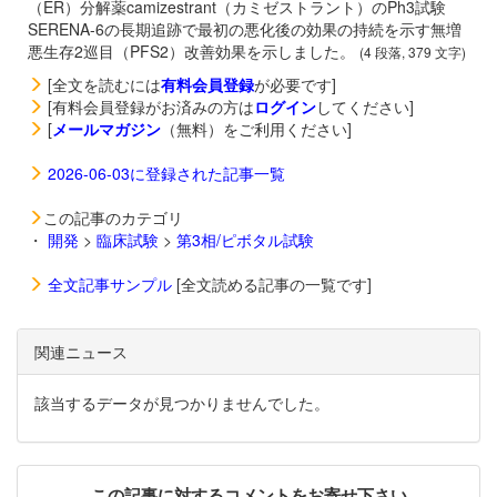
（ER）分解薬
camizestrant（カミゼストラント）のPh3試験
SERENA-6の長期追跡で最初の悪化後の効果の持続を示す無増
悪生存2巡目（PFS2）改善効果を示しました。
(4 段落, 379 文字)
[全文を読むには
有料会員登録
が必要です]
[有料会員登録がお済みの方は
ログイン
してください]
[
メールマガジン
（無料）をご利用ください]
2026-06-03に登録された記事一覧
この記事のカテゴリ
・
開発
>
臨床試験
>
第3相/ピボタル試験
全文記事サンプル
[全文読める記事の一覧です]
関連ニュース
該当するデータが見つかりませんでした。
この記事に対するコメントをお寄せ下さい