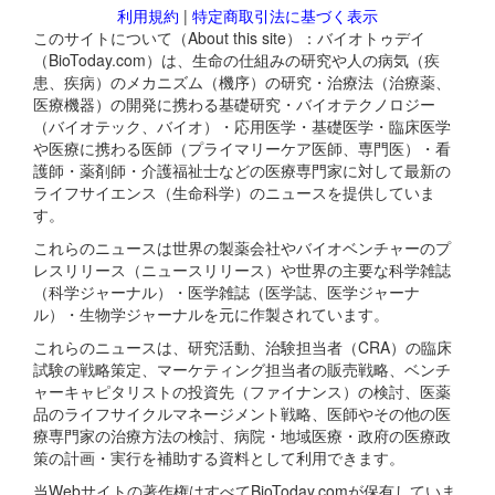
利用規約
|
特定商取引法に基づく表示
このサイトについて（About this site）：バイオトゥデイ
（BioToday.com）は、生命の仕組みの研究や人の病気（疾
患、疾病）のメカニズム（機序）の研究・治療法（治療薬、
医療機器）の開発に携わる基礎研究・バイオテクノロジー
（バイオテック、バイオ）・応用医学・基礎医学・臨床医学
や医療に携わる医師（プライマリーケア医師、専門医）・看
護師・薬剤師・介護福祉士などの医療専門家に対して最新の
ライフサイエンス（生命科学）のニュースを提供していま
す。
これらのニュースは世界の製薬会社やバイオベンチャーのプ
レスリリース（ニュースリリース）や世界の主要な科学雑誌
（科学ジャーナル）・医学雑誌（医学誌、医学ジャーナ
ル）・生物学ジャーナルを元に作製されています。
これらのニュースは、研究活動、治験担当者（CRA）の臨床
試験の戦略策定、マーケティング担当者の販売戦略、ベンチ
ャーキャピタリストの投資先（ファイナンス）の検討、医薬
品のライフサイクルマネージメント戦略、医師やその他の医
療専門家の治療方法の検討、病院・地域医療・政府の医療政
策の計画・実行を補助する資料として利用できます。
当Webサイトの著作権はすべてBioToday.comが保有していま