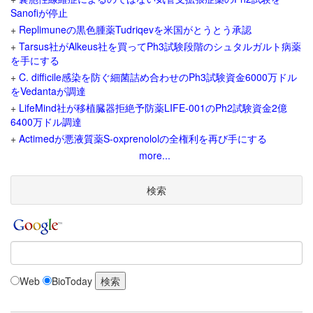
Sanofiが停止
+
Replimuneの黒色腫薬Tudriqevを米国がとうとう承認
+
Tarsus社がAlkeus社を買ってPh3試験段階のシュタルガルト病薬
を手にする
+
C. difficile感染を防ぐ細菌詰め合わせのPh3試験資金6000万ドル
をVedantaが調達
+
LifeMind社が移植臓器拒絶予防薬LIFE-001のPh2試験資金2億
6400万ドル調達
+
Actimedが悪液質薬S-oxprenololの全権利を再び手にする
more...
検索
Web
BioToday