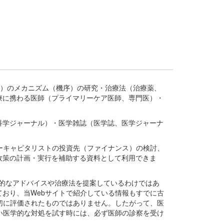
疾患、疾病）のメカニズム（機序）の研究・治療法（治療薬、
療に携わる医師（プライマリーケア医師、専門医）・
。
科学ジャーナル）・医学雑誌（医学誌、医学ジャーナ
ーキャピタリストの投資先（ファイナンス）の検討、
政策の計画・実行を補助する資料として利用できま
医学的なアドバイスや治療法を提案しているわけではあ
おり、当Webサイトで紹介している情報もすでに古
切に評価されたものではありません。したがって、医
い医学的な対処を試す時には、必ず医師の診察を受け