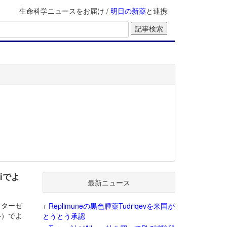
生命科学ニュースをお届け /
明日の新薬
と連携
iでよ
最新ニュース
ァターゼ
+
Replimuneの黒色腫薬Tudriqevを米国が
パル）でよ
とうとう承認