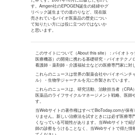
す。Amgen社のEPOGEN誕生の経緯やグ
リベック誕生までの道のりなど、現在販
売されているバイオ医薬品の歴史につい
て知りたい方には役に立つのではないか
と思います。
このサイトについて（About this site）：
医療機器）の開発に携わる基礎研究・バイオテクノ
看護師・薬剤師・介護福祉士などの医療専門家に対
これらのニュースは世界の製薬会社やバイオベンチ
ル）・生物学ジャーナルを元に作製されています。
これらのニュースは、研究活動、治験担当者（CR
医薬品のライフサイクルマネージメント戦略、医師
す。
当Webサイトの著作権はすべてBioToday.c
りません。新しい治療法を試すときには必ず医療専
くなっている可能性があります。当Webサイトで
師の診察をうけることなく、当Webサイトで得た
てください。