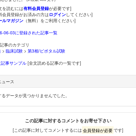
文を読むには
有料会員登録
が必要です]
料会員登録がお済みの方は
ログイン
してください]
ールマガジン
（無料）をご利用ください]
26-06-03に登録された記事一覧
記事のカテゴリ
発
>
臨床試験
>
第3相/ピボタル試験
文記事サンプル
[全文読める記事の一覧です]
ニュース
するデータが見つかりませんでした。
この記事に対するコメントをお寄せ下さい
[この記事に対してコメントするには
会員登録が必要
です]