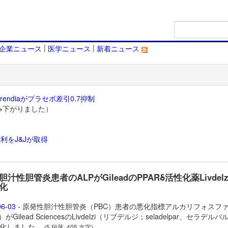
|
|
企業ニュース
医学ニュース
新着ニュース
endiaがプラセボ差引0.7抑制
→下がりました）
利をJ&Jが取得
）
汁性胆管炎患者のALPがGileadのPPARδ活性化薬Livdelz
化
06-03
- 原発性胆汁性胆管炎（PBC）患者の悪化指標アルカリフォスフ
がGilead Sciencesの
Livdelzi（リブデルジ；seladelpar、セラデル
化しました。
(5 段落, 405 文字)