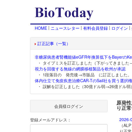
|
|
|
|
HOME
ニュースレター
有料会員登録
ログイン
訂正記事（一覧）
非糖尿病患者腎機能値eGFR年換算低下をBayerのKer
・ タイプミスを訂正しました（下がってきました
視力を回復する無線の網膜移植製品を欧州が承認
・ 1段落目の 発売後→市販品 に訂正しました。
体内仕立て免疫疾患治療CAR-TのSail社を買う選択権
・ 誤解を訂正しました（30億ドル弱→26億ドル弱
原発性胆
会員様ログイン
り正常
2026-
登録メールアドレス：
（ALP）
り正常