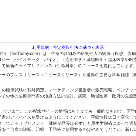
利用規約
|
特定商取引法に基づく表示
バイオトゥデイ（BioToday.com）は、生命の仕組みの研究や人の病気（
ロジー（バイオテック、バイオ）・応用医学・基礎医学・臨床医学や医
して最新のライフサイエンス（生命科学）のニュースを提供しています
ャーのプレスリリース（ニュースリリース）や世界の主要な科学雑誌（
A）の臨床試験の戦略策定、マーケティング担当者の販売戦略、ベンチャ
やその他の医療専門家の治療方法の検討、病院・地域医療・政府の医療
omが保有しています。このWebサイトの情報はあくまでも一般的なもので、
門家のアドバイスを受けるようにしてください。医療情報は日々変化して
紹介しているサプリメント、健康食品等は必ずしも厚生労働省によって適
情報をご自身の診断、治療、予防等に使用するのはやめてください。新し