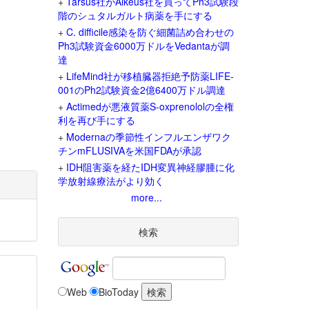
+
Tarsus社がAlkeus社を買ってPh3試験段
階のシュタルガルト病薬を手にする
+
C. difficile感染を防ぐ細菌詰め合わせの
Ph3試験資金6000万ドルをVedantaが調
達
+
LifeMind社が移植臓器拒絶予防薬LIFE-
001のPh2試験資金2億6400万ドル調達
+
Actimedが悪液質薬S-oxprenololの全権
利を再び手にする
+
Modernaの季節性インフルエンザワク
チンmFLUSIVAを米国FDAが承認
+
IDH阻害薬を経たIDH変異神経膠腫に化
学放射線療法がより効く
more...
検索
Web
BioToday