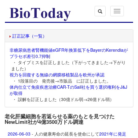
Toggle
navigation
訂正記事（一覧）
非糖尿病患者腎機能値eGFR年換算低下をBayerのKerendiaが
プラセボ差引0.7抑制
・ タイプミスを訂正しました（下がってきました→下がり
ました）
視力を回復する無線の網膜移植製品を欧州が承認
・ 1段落目の 発売後→市販品 に訂正しました。
体内仕立て免疫疾患治療CAR-TのSail社を買う選択権利をJ&J
が取得
・ 誤解を訂正しました（30億ドル弱→26億ドル弱）
老化肝臓細胞を若返らせる薬のもとを見つけた
NewLimit社が4億3500万ドル調達
2026-06-03
- 人の健康寿命の延長を使命にして
2021年に発足