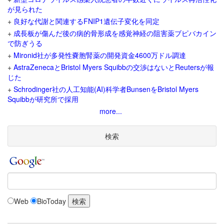
が見られた
+
良好な代謝と関連するFNIP1遺伝子変化を同定
+
成長板が傷んだ後の病的骨形成を感覚神経の阻害薬ブピバカイン
で防ぎうる
+
Mironid社が多発性嚢胞腎薬の開発資金4600万ドル調達
+
AstraZenecaとBristol Myers Squibbの交渉はないとReutersが報
じた
+
Schrodinger社の人工知能(AI)科学者BunsenをBristol Myers
Squibbが研究所で採用
more...
検索
Web
BioToday