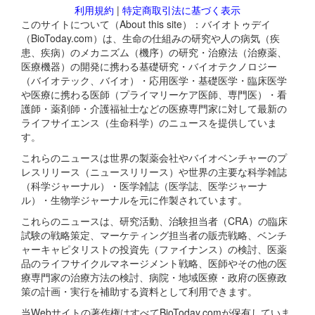
利用規約
|
特定商取引法に基づく表示
このサイトについて（About this site）：バイオトゥデイ
（BioToday.com）は、生命の仕組みの研究や人の病気（疾
患、疾病）のメカニズム（機序）の研究・治療法（治療薬、
医療機器）の開発に携わる基礎研究・バイオテクノロジー
（バイオテック、バイオ）・応用医学・基礎医学・臨床医学
や医療に携わる医師（プライマリーケア医師、専門医）・看
護師・薬剤師・介護福祉士などの医療専門家に対して最新の
ライフサイエンス（生命科学）のニュースを提供していま
す。
これらのニュースは世界の製薬会社やバイオベンチャーのプ
レスリリース（ニュースリリース）や世界の主要な科学雑誌
（科学ジャーナル）・医学雑誌（医学誌、医学ジャーナ
ル）・生物学ジャーナルを元に作製されています。
これらのニュースは、研究活動、治験担当者（CRA）の臨床
試験の戦略策定、マーケティング担当者の販売戦略、ベンチ
ャーキャピタリストの投資先（ファイナンス）の検討、医薬
品のライフサイクルマネージメント戦略、医師やその他の医
療専門家の治療方法の検討、病院・地域医療・政府の医療政
策の計画・実行を補助する資料として利用できます。
当Webサイトの著作権はすべてBioToday.comが保有していま