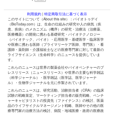
利用規約
|
特定商取引法に基づく表示
このサイトについて（About this site）：バイオトゥデイ
（BioToday.com）は、生命の仕組みの研究や人の病気（疾
患、疾病）のメカニズム（機序）の研究・治療法（治療薬、
医療機器）の開発に携わる基礎研究・バイオテクノロジー
（バイオテック、バイオ）・応用医学・基礎医学・臨床医学
や医療に携わる医師（プライマリーケア医師、専門医）・看
護師・薬剤師・介護福祉士などの医療専門家に対して最新の
ライフサイエンス（生命科学）のニュースを提供していま
す。
これらのニュースは世界の製薬会社やバイオベンチャーのプ
レスリリース（ニュースリリース）や世界の主要な科学雑誌
（科学ジャーナル）・医学雑誌（医学誌、医学ジャーナ
ル）・生物学ジャーナルを元に作製されています。
これらのニュースは、研究活動、治験担当者（CRA）の臨床
試験の戦略策定、マーケティング担当者の販売戦略、ベンチ
ャーキャピタリストの投資先（ファイナンス）の検討、医薬
品のライフサイクルマネージメント戦略、医師やその他の医
療専門家の治療方法の検討、病院・地域医療・政府の医療政