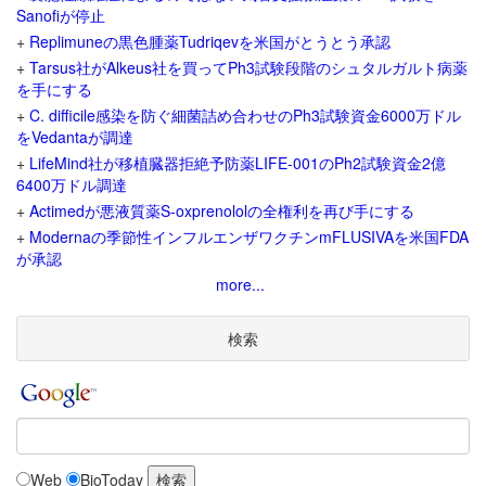
Sanofiが停止
+
Replimuneの黒色腫薬Tudriqevを米国がとうとう承認
+
Tarsus社がAlkeus社を買ってPh3試験段階のシュタルガルト病薬
を手にする
+
C. difficile感染を防ぐ細菌詰め合わせのPh3試験資金6000万ドル
をVedantaが調達
+
LifeMind社が移植臓器拒絶予防薬LIFE-001のPh2試験資金2億
6400万ドル調達
+
Actimedが悪液質薬S-oxprenololの全権利を再び手にする
+
Modernaの季節性インフルエンザワクチンmFLUSIVAを米国FDA
が承認
more...
検索
Web
BioToday