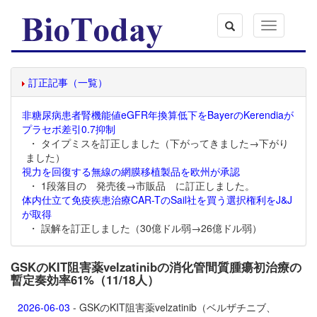
Toggle
navigation
訂正記事（一覧）
非糖尿病患者腎機能値eGFR年換算低下をBayerのKerendiaが
プラセボ差引0.7抑制
・ タイプミスを訂正しました（下がってきました→下がり
ました）
視力を回復する無線の網膜移植製品を欧州が承認
・ 1段落目の 発売後→市販品 に訂正しました。
体内仕立て免疫疾患治療CAR-TのSail社を買う選択権利をJ&J
が取得
・ 誤解を訂正しました（30億ドル弱→26億ドル弱）
GSKのKIT阻害薬velzatinibの消化管間質腫瘍初治療の
暫定奏効率61%（11/18人）
2026-06-03
- GSKのKIT阻害薬
velzatinib（ベルザチニブ、