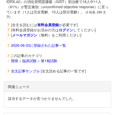
IDRX-42）の消化管間質腫瘍（GIST）初治療で18人中11人
（61%）が暫定奏効（unconfirmed objective response）に至っ
ています（1人は完全寛解、10人は部分寛解）。
(3 段落, 286 文
字)
[全文を読むには
有料会員登録
が必要です]
[有料会員登録がお済みの方は
ログイン
してください]
[
メールマガジン
（無料）をご利用ください]
2026-06-03に登録された記事一覧
この記事のカテゴリ
・
開発
>
臨床試験
>
第1相試験
全文記事サンプル
[全文読める記事の一覧です]
関連ニュース
該当するデータが見つかりませんでした。