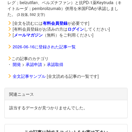
レグ；belzutifan、ベルズチファン）と抗PD-1薬
Keytruda（キ
イトルーダ；pembrolizumab）併用を米国FDAが承認しまし
た。
(3 段落, 592 文字)
[全文を読むには
有料会員登録
が必要です]
[有料会員登録がお済みの方は
ログイン
してください]
[
メールマガジン
（無料）をご利用ください]
2026-06-16に登録された記事一覧
この記事のカテゴリ
・
開発
>
承認申請
>
承認取得
全文記事サンプル
[全文読める記事の一覧です]
関連ニュース
該当するデータが見つかりませんでした。