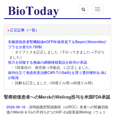
Toggle
navigation
訂正記事（一覧）
非糖尿病患者腎機能値eGFR年換算低下をBayerのKerendiaが
プラセボ差引0.7抑制
・ タイプミスを訂正しました（下がってきました→下がり
ました）
視力を回復する無線の網膜移植製品を欧州が承認
・ 1段落目の 発売後→市販品 に訂正しました。
体内仕立て免疫疾患治療CAR-TのSail社を買う選択権利をJ&J
が取得
・ 誤解を訂正しました（30億ドル弱→26億ドル弱）
腎癌術後患者へのMerckのWelireg投与を米国FDA承認
2026-06-16
- 淡明細胞型腎細胞癌（ccRCC）患者への腎臓切除
後のMerck & Coの手持ち2つのHIF-2α阻害薬
Welireg（ウェリ