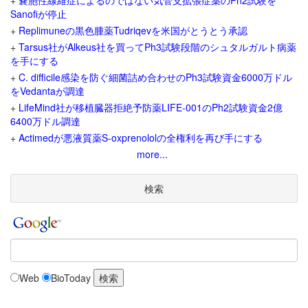
+
嚢胞性線維症によるのではない気管支拡張症薬のPh2試験を
Sanofiが停止
+
Replimuneの黒色腫薬Tudriqevを米国がとうとう承認
+
Tarsus社がAlkeus社を買ってPh3試験段階のシュタルガルト病薬
を手にする
+
C. difficile感染を防ぐ細菌詰め合わせのPh3試験資金6000万ドル
をVedantaが調達
+
LifeMind社が移植臓器拒絶予防薬LIFE-001のPh2試験資金2億
6400万ドル調達
+
Actimedが悪液質薬S-oxprenololの全権利を再び手にする
more...
検索
Web
BioToday