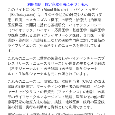
利用規約
|
特定商取引法に基づく表示
このサイトについて（About this site）：バイオトゥデイ
（BioToday.com）は、生命の仕組みの研究や人の病気（疾
患、疾病）のメカニズム（機序）の研究・治療法（治療薬、
医療機器）の開発に携わる基礎研究・バイオテクノロジー
（バイオテック、バイオ）・応用医学・基礎医学・臨床医学
や医療に携わる医師（プライマリーケア医師、専門医）・看
護師・薬剤師・介護福祉士などの医療専門家に対して最新の
ライフサイエンス（生命科学）のニュースを提供していま
す。
これらのニュースは世界の製薬会社やバイオベンチャーのプ
レスリリース（ニュースリリース）や世界の主要な科学雑誌
（科学ジャーナル）・医学雑誌（医学誌、医学ジャーナ
ル）・生物学ジャーナルを元に作製されています。
これらのニュースは、研究活動、治験担当者（CRA）の臨床
試験の戦略策定、マーケティング担当者の販売戦略、ベンチ
ャーキャピタリストの投資先（ファイナンス）の検討、医薬
品のライフサイクルマネージメント戦略、医師やその他の医
療専門家の治療方法の検討、病院・地域医療・政府の医療政
策の計画・実行を補助する資料として利用できます。
当Webサイトの著作権はすべてBioToday.comが保有していま