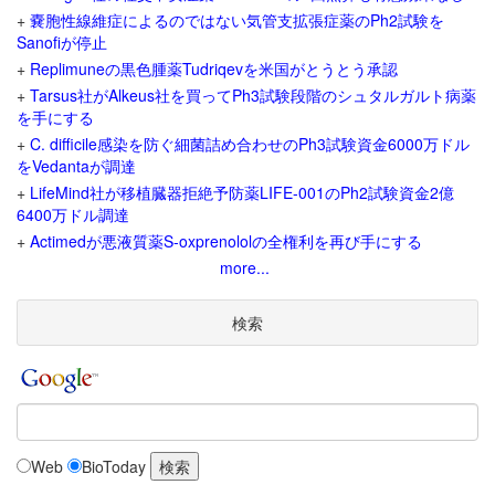
+
嚢胞性線維症によるのではない気管支拡張症薬のPh2試験を
Sanofiが停止
+
Replimuneの黒色腫薬Tudriqevを米国がとうとう承認
+
Tarsus社がAlkeus社を買ってPh3試験段階のシュタルガルト病薬
を手にする
+
C. difficile感染を防ぐ細菌詰め合わせのPh3試験資金6000万ドル
をVedantaが調達
+
LifeMind社が移植臓器拒絶予防薬LIFE-001のPh2試験資金2億
6400万ドル調達
+
Actimedが悪液質薬S-oxprenololの全権利を再び手にする
more...
検索
Web
BioToday