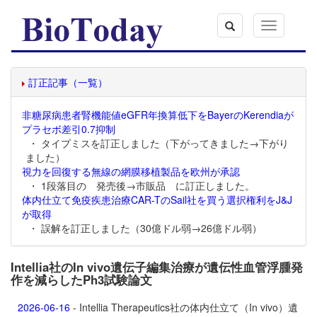
Toggle
navigation
訂正記事（一覧）
非糖尿病患者腎機能値eGFR年換算低下をBayerのKerendiaが
プラセボ差引0.7抑制
・ タイプミスを訂正しました（下がってきました→下がり
ました）
視力を回復する無線の網膜移植製品を欧州が承認
・ 1段落目の 発売後→市販品 に訂正しました。
体内仕立て免疫疾患治療CAR-TのSail社を買う選択権利をJ&J
が取得
・ 誤解を訂正しました（30億ドル弱→26億ドル弱）
Intellia社のIn vivo遺伝子編集治療が遺伝性血管浮腫発
作を減らしたPh3試験論文
2026-06-16
- Intellia Therapeutics社の体内仕立て（In vivo）遺