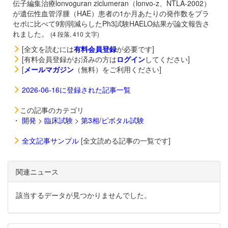
伝子編集治療
lonvoguran ziclumeran（lonvo-z、NTLA-2002）
が遺伝性血管浮腫（HAE）患者の1か月あたりの発作数をプラ
セボに比べて9割弱減らしたPh3試験HAELO結果が論文報告さ
れました。
(4 段落, 410 文字)
[全文を読むには
有料会員登録
が必要です]
[有料会員登録がお済みの方は
ログイン
してください]
[
メールマガジン
（無料）をご利用ください]
2026-06-16に登録された記事一覧
この記事のカテゴリ
・
開発
>
臨床試験
>
第3相/ピボタル試験
全文記事サンプル
[全文読める記事の一覧です]
関連ニュース
該当するデータが見つかりませんでした。