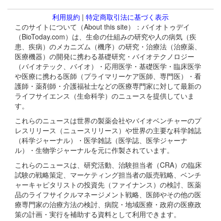
利用規約
|
特定商取引法に基づく表示
このサイトについて（About this site）：バイオトゥデイ
（BioToday.com）は、生命の仕組みの研究や人の病気（疾
患、疾病）のメカニズム（機序）の研究・治療法（治療薬、
医療機器）の開発に携わる基礎研究・バイオテクノロジー
（バイオテック、バイオ）・応用医学・基礎医学・臨床医学
や医療に携わる医師（プライマリーケア医師、専門医）・看
護師・薬剤師・介護福祉士などの医療専門家に対して最新の
ライフサイエンス（生命科学）のニュースを提供していま
す。
これらのニュースは世界の製薬会社やバイオベンチャーのプ
レスリリース（ニュースリリース）や世界の主要な科学雑誌
（科学ジャーナル）・医学雑誌（医学誌、医学ジャーナ
ル）・生物学ジャーナルを元に作製されています。
これらのニュースは、研究活動、治験担当者（CRA）の臨床
試験の戦略策定、マーケティング担当者の販売戦略、ベンチ
ャーキャピタリストの投資先（ファイナンス）の検討、医薬
品のライフサイクルマネージメント戦略、医師やその他の医
療専門家の治療方法の検討、病院・地域医療・政府の医療政
策の計画・実行を補助する資料として利用できます。