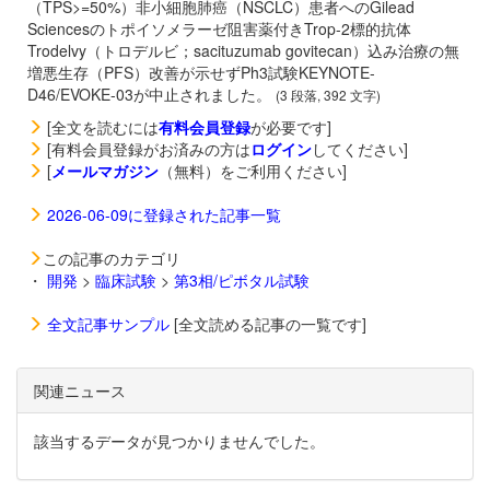
（TPS>=50%）非小細胞肺癌（NSCLC）患者へのGilead
Sciencesのトポイソメラーゼ阻害薬付きTrop-2標的抗体
Trodelvy（トロデルビ；sacituzumab govitecan）込み治療の無
増悪生存（PFS）改善が示せずPh3試験KEYNOTE-
D46/EVOKE-03が中止されました。
(3 段落, 392 文字)
[全文を読むには
有料会員登録
が必要です]
[有料会員登録がお済みの方は
ログイン
してください]
[
メールマガジン
（無料）をご利用ください]
2026-06-09に登録された記事一覧
この記事のカテゴリ
・
開発
>
臨床試験
>
第3相/ピボタル試験
全文記事サンプル
[全文読める記事の一覧です]
関連ニュース
該当するデータが見つかりませんでした。