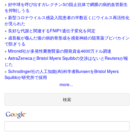
+
好中球を呼び出すガレクチン3の阻止抗体で網膜の病的血管新生
を抑制しうる
+
新型コロナウイルス感染入院患者の半数近くにウイルス再活性化
が見られた
+
良好な代謝と関連するFNIP1遺伝子変化を同定
+
成長板が傷んだ後の病的骨形成を感覚神経の阻害薬ブピバカイン
で防ぎうる
+
Mironid社が多発性嚢胞腎薬の開発資金4600万ドル調達
+
AstraZenecaとBristol Myers Squibbの交渉はないとReutersが報
じた
+
Schrodinger社の人工知能(AI)科学者BunsenをBristol Myers
Squibbが研究所で採用
more...
検索