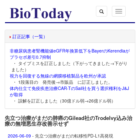
Toggle
navigation
訂正記事（一覧）
非糖尿病患者腎機能値eGFR年換算低下をBayerのKerendiaが
プラセボ差引0.7抑制
・ タイプミスを訂正しました（下がってきました→下がり
ました）
視力を回復する無線の網膜移植製品を欧州が承認
・ 1段落目の 発売後→市販品 に訂正しました。
体内仕立て免疫疾患治療CAR-TのSail社を買う選択権利をJ&J
が取得
・ 誤解を訂正しました（30億ドル弱→26億ドル弱）
先立つ治療がまだの肺癌のGilead社のTrodelvy込み治
療の無増悪生存改善示せず
2026-06-09
- 先立つ治療がまだの転移性PD-L1高発現