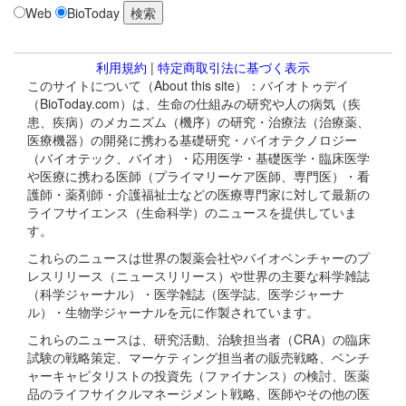
Web
BioToday
利用規約
|
特定商取引法に基づく表示
このサイトについて（About this site）：バイオトゥデイ
（BioToday.com）は、生命の仕組みの研究や人の病気（疾
患、疾病）のメカニズム（機序）の研究・治療法（治療薬、
医療機器）の開発に携わる基礎研究・バイオテクノロジー
（バイオテック、バイオ）・応用医学・基礎医学・臨床医学
や医療に携わる医師（プライマリーケア医師、専門医）・看
護師・薬剤師・介護福祉士などの医療専門家に対して最新の
ライフサイエンス（生命科学）のニュースを提供していま
す。
これらのニュースは世界の製薬会社やバイオベンチャーのプ
レスリリース（ニュースリリース）や世界の主要な科学雑誌
（科学ジャーナル）・医学雑誌（医学誌、医学ジャーナ
ル）・生物学ジャーナルを元に作製されています。
これらのニュースは、研究活動、治験担当者（CRA）の臨床
試験の戦略策定、マーケティング担当者の販売戦略、ベンチ
ャーキャピタリストの投資先（ファイナンス）の検討、医薬
品のライフサイクルマネージメント戦略、医師やその他の医