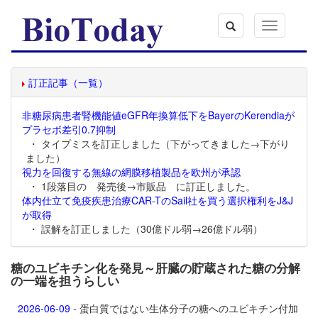
Toggle
navigation
訂正記事（一覧）
非糖尿病患者腎機能値eGFR年換算低下をBayerのKerendiaが
プラセボ差引0.7抑制
・ タイプミスを訂正しました（下がってきました→下がり
ました）
視力を回復する無線の網膜移植製品を欧州が承認
・ 1段落目の 発売後→市販品 に訂正しました。
体内仕立て免疫疾患治療CAR-TのSail社を買う選択権利をJ&J
が取得
・ 誤解を訂正しました（30億ドル弱→26億ドル弱）
糖のユビキチン化を発見～肝臓の貯蔵された糖の分解
の一端を担うらしい
2026-06-09
- 蛋白質ではない生体分子の糖へのユビキチン付加