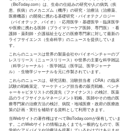
（BioToday.com）は、生命の仕組みの研究や人の病気（疾
患、疾病）のメカニズム（機序）の研究・治療法（治療薬、
医療機器）の開発に携わる基礎研究・バイオテクノロジー
（バイオテック、バイオ）・応用医学・基礎医学・臨床医学
や医療に携わる医師（プライマリーケア医師、専門医）・看
護師・薬剤師・介護福祉士などの医療専門家に対して最新の
ライフサイエンス（生命科学）のニュースを提供していま
す。
これらのニュースは世界の製薬会社やバイオベンチャーのプ
レスリリース（ニュースリリース）や世界の主要な科学雑誌
（科学ジャーナル）・医学雑誌（医学誌、医学ジャーナ
ル）・生物学ジャーナルを元に作製されています。
これらのニュースは、研究活動、治験担当者（CRA）の臨床
試験の戦略策定、マーケティング担当者の販売戦略、ベンチ
ャーキャピタリストの投資先（ファイナンス）の検討、医薬
品のライフサイクルマネージメント戦略、医師やその他の医
療専門家の治療方法の検討、病院・地域医療・政府の医療政
策の計画・実行を補助する資料として利用できます。
当Webサイトの著作権はすべてBioToday.comが保有していま
す。このWebサイトの情報はあくまでも一般的なもので、医
学的なアドバイスや治療法を提案しているわけではありませ