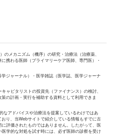
疾患、疾病）のメカニズム（機序）の研究・治療法（治療薬、
療に携わる医師（プライマリーケア医師、専門医）・
。
科学ジャーナル）・医学雑誌（医学誌、医学ジャーナ
ーキャピタリストの投資先（ファイナンス）の検討、
政策の計画・実行を補助する資料として利用できま
医学的なアドバイスや治療法を提案しているわけではあ
おり、当Webサイトで紹介している情報もすでに古
切に評価されたものではありません。したがって、医
い医学的な対処を試す時には、必ず医師の診察を受け