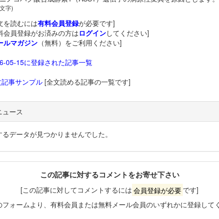
 文字)
文を読むには
有料会員登録
が必要です]
料会員登録がお済みの方は
ログイン
してください]
ールマガジン
（無料）をご利用ください]
26-05-15に登録された記事一覧
文記事サンプル
[全文読める記事の一覧です]
ニュース
するデータが見つかりませんでした。
この記事に対するコメントをお寄せ下さい
[この記事に対してコメントするには
会員登録が必要
です]
のフォームより、有料会員または無料メール会員のいずれかに登録して