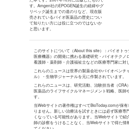
す。Amgen社のEPOGEN誕生の経緯やグ
リベック誕生までの道のりなど、現在販
売されているバイオ医薬品の歴史につい
て知りたい方には役に立つのではないか
と思います。
このサイトについて（About this site）：
医療機器）の開発に携わる基礎研究・バイオテクノ
看護師・薬剤師・介護福祉士などの医療専門家に対
これらのニュースは世界の製薬会社やバイオベンチ
ル）・生物学ジャーナルを元に作製されています。
これらのニュースは、研究活動、治験担当者（CR
医薬品のライフサイクルマネージメント戦略、医師
す。
当Webサイトの著作権はすべてBioToday.c
りません。新しい治療法を試すときには必ず医療専
くなっている可能性があります。当Webサイトで
師の診察をうけることなく、当Webサイトで得た
てください。