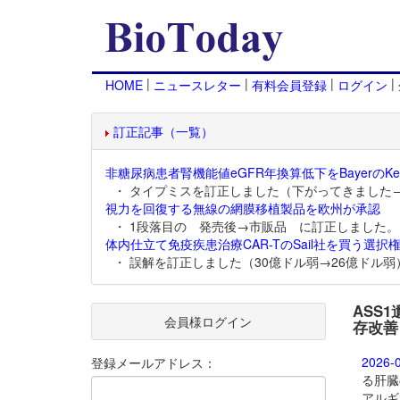
|
|
|
|
HOME
ニュースレター
有料会員登録
ログイン
訂正記事（一覧）
非糖尿病患者腎機能値eGFR年換算低下をBayerのKer
・ タイプミスを訂正しました（下がってきました
視力を回復する無線の網膜移植製品を欧州が承認
・ 1段落目の 発売後→市販品 に訂正しました。
体内仕立て免疫疾患治療CAR-TのSail社を買う選択権
・ 誤解を訂正しました（30億ドル弱→26億ドル弱
ASS
会員様ログイン
存改善
2026-
登録メールアドレス：
る肝臓
アルギ