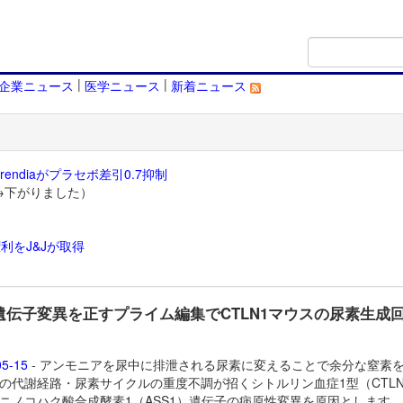
|
|
企業ニュース
医学ニュース
新着ニュース
endiaがプラセボ差引0.7抑制
→下がりました）
利をJ&Jが取得
）
1遺伝子変異を正すプライム編集でCTLN1マウスの尿素生成
05-15
- アンモニアを尿中に排泄される尿素に変えることで余分な窒素
の代謝経路・尿素サイクルの重度不調が招くシトルリン血症1型（CTLN
ニノコハク酸合成酵素1（ASS1）遺伝子の病原性変異を原因とします