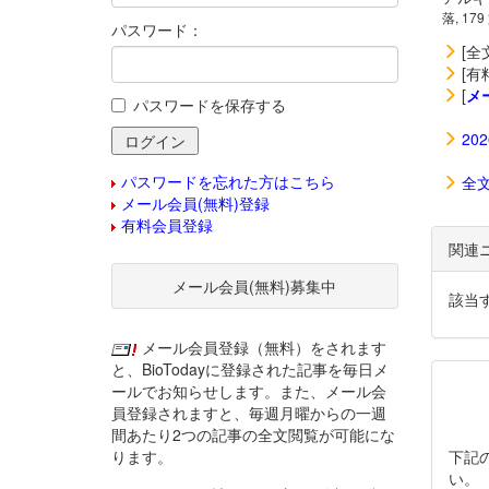
落, 179
パスワード：
[全
[有
[
メ
パスワードを保存する
20
パスワードを忘れた方はこちら
全
メール会員(無料)登録
有料会員登録
関連
メール会員(無料)募集中
該当
メール会員登録（無料）をされます
と、BioTodayに登録された記事を毎日メ
ールでお知らせします。また、メール会
員登録されますと、毎週月曜からの一週
間あたり2つの記事の全文閲覧が可能にな
ります。
下記
い。