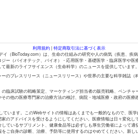
利用規約
|
特定商取引法に基づく表示
バイオトゥデイ（BioToday.com）は、生命の仕組みの研究や人の病気（
ロジー（バイオテック、バイオ）・応用医学・基礎医学・臨床医学や医
して最新のライフサイエンス（生命科学）のニュースを提供しています
ャーのプレスリリース（ニュースリリース）や世界の主要な科学雑誌（
A）の臨床試験の戦略策定、マーケティング担当者の販売戦略、ベンチャ
やその他の医療専門家の治療方法の検討、病院・地域医療・政府の医療
omが保有しています。このWebサイトの情報はあくまでも一般的なもので、
門家のアドバイスを受けるようにしてください。医療情報は日々変化して
紹介しているサプリメント、健康食品等は必ずしも厚生労働省によって適
情報をご自身の診断、治療、予防等に使用するのはやめてください。新し