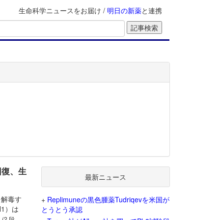
生命科学ニュースをお届け /
明日の新薬
と連携
回復、生
最新ニュース
を解毒す
+
Replimuneの黒色腫薬Tudriqevを米国が
1）は
とうとう承認
。
(2 段