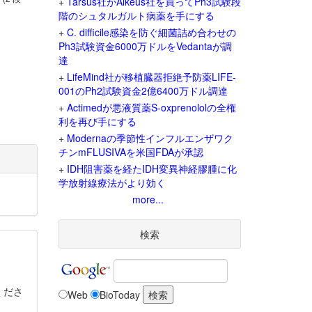
+
Tarsus社がAlkeus社を買ってPh3試験段
階のシュタルガルト病薬を手にする
+
C. difficile感染を防ぐ細菌詰め合わせの
Ph3試験資金6000万ドルをVedantaが調
達
+
LifeMind社が移植臓器拒絶予防薬LIFE-
001のPh2試験資金2億6400万ドル調達
+
Actimedが悪液質薬S-oxprenololの全権
利を再び手にする
+
Modernaの季節性インフルエンザワク
チンmFLUSIVAを米国FDAが承認
+
IDH阻害薬を経たIDH変異神経膠腫に化
学放射線療法がより効く
more...
検索
くださ
Web
BioToday