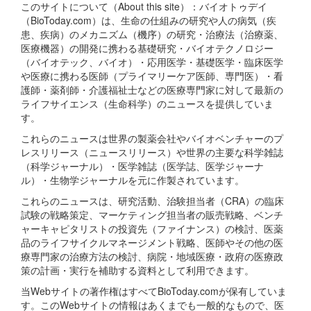
このサイトについて（About this site）：バイオトゥデイ
（BioToday.com）は、生命の仕組みの研究や人の病気（疾
患、疾病）のメカニズム（機序）の研究・治療法（治療薬、
医療機器）の開発に携わる基礎研究・バイオテクノロジー
（バイオテック、バイオ）・応用医学・基礎医学・臨床医学
や医療に携わる医師（プライマリーケア医師、専門医）・看
護師・薬剤師・介護福祉士などの医療専門家に対して最新の
ライフサイエンス（生命科学）のニュースを提供していま
す。
これらのニュースは世界の製薬会社やバイオベンチャーのプ
レスリリース（ニュースリリース）や世界の主要な科学雑誌
（科学ジャーナル）・医学雑誌（医学誌、医学ジャーナ
ル）・生物学ジャーナルを元に作製されています。
これらのニュースは、研究活動、治験担当者（CRA）の臨床
試験の戦略策定、マーケティング担当者の販売戦略、ベンチ
ャーキャピタリストの投資先（ファイナンス）の検討、医薬
品のライフサイクルマネージメント戦略、医師やその他の医
療専門家の治療方法の検討、病院・地域医療・政府の医療政
策の計画・実行を補助する資料として利用できます。
当Webサイトの著作権はすべてBioToday.comが保有していま
す。このWebサイトの情報はあくまでも一般的なもので、医