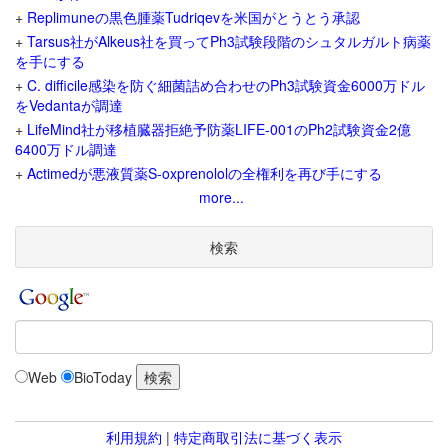
+
Replimuneの黒色腫薬Tudriqevを米国がとうとう承認
+
Tarsus社がAlkeus社を買ってPh3試験段階のシュタルガルト病薬
を手にする
+
C. difficile感染を防ぐ細菌詰め合わせのPh3試験資金6000万ドル
をVedantaが調達
+
LifeMind社が移植臓器拒絶予防薬LIFE-001のPh2試験資金2億
6400万ドル調達
+
Actimedが悪液質薬S-oxprenololの全権利を再び手にする
more...
検索
Web
BioToday
利用規約
|
特定商取引法に基づく表示