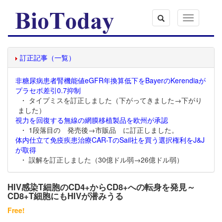
Toggle
navigation
訂正記事（一覧）
非糖尿病患者腎機能値eGFR年換算低下をBayerのKerendiaが
プラセボ差引0.7抑制
・ タイプミスを訂正しました（下がってきました→下がり
ました）
視力を回復する無線の網膜移植製品を欧州が承認
・ 1段落目の 発売後→市販品 に訂正しました。
体内仕立て免疫疾患治療CAR-TのSail社を買う選択権利をJ&J
が取得
・ 誤解を訂正しました（30億ドル弱→26億ドル弱）
HIV感染T細胞のCD4+からCD8+への転身を発見～
CD8+T細胞にもHIVが潜みうる
Free!