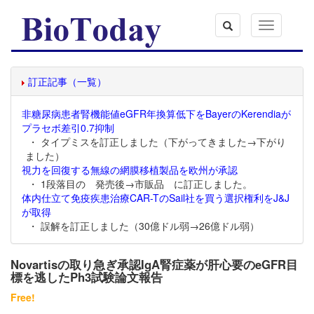
Toggle
navigation
訂正記事（一覧）
非糖尿病患者腎機能値eGFR年換算低下をBayerのKerendiaが
プラセボ差引0.7抑制
・ タイプミスを訂正しました（下がってきました→下がり
ました）
視力を回復する無線の網膜移植製品を欧州が承認
・ 1段落目の 発売後→市販品 に訂正しました。
体内仕立て免疫疾患治療CAR-TのSail社を買う選択権利をJ&J
が取得
・ 誤解を訂正しました（30億ドル弱→26億ドル弱）
Novartisの取り急ぎ承認IgA腎症薬が肝心要のeGFR目
標を逃したPh3試験論文報告
Free!