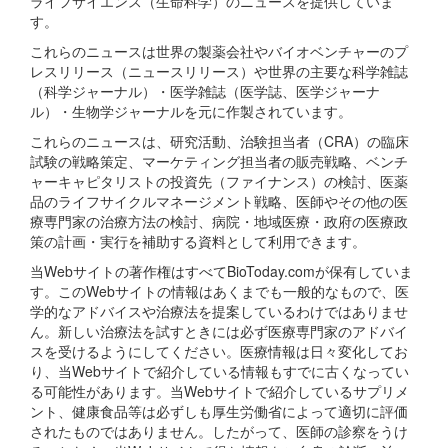
ライフサイエンス（生命科学）のニュースを提供していま
す。
これらのニュースは世界の製薬会社やバイオベンチャーのプ
レスリリース（ニュースリリース）や世界の主要な科学雑誌
（科学ジャーナル）・医学雑誌（医学誌、医学ジャーナ
ル）・生物学ジャーナルを元に作製されています。
これらのニュースは、研究活動、治験担当者（CRA）の臨床
試験の戦略策定、マーケティング担当者の販売戦略、ベンチ
ャーキャピタリストの投資先（ファイナンス）の検討、医薬
品のライフサイクルマネージメント戦略、医師やその他の医
療専門家の治療方法の検討、病院・地域医療・政府の医療政
策の計画・実行を補助する資料として利用できます。
当Webサイトの著作権はすべてBioToday.comが保有していま
す。このWebサイトの情報はあくまでも一般的なもので、医
学的なアドバイスや治療法を提案しているわけではありませ
ん。新しい治療法を試すときには必ず医療専門家のアドバイ
スを受けるようにしてください。医療情報は日々変化してお
り、当Webサイトで紹介している情報もすでに古くなってい
る可能性があります。当Webサイトで紹介しているサプリメ
ント、健康食品等は必ずしも厚生労働省によって適切に評価
されたものではありません。したがって、医師の診察をうけ