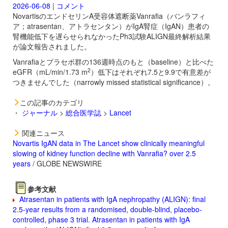
2026-06-08
|
コメント
NovartisのエンドセリンA受容体遮断薬
Vanrafia（バンラフィ
ア；atrasentan、アトラセンタン）がIgA腎症（IgAN）患者の
腎機能低下を遅らせられなかったPh3試験ALIGN最終解析結果
が論文報告されました。
Vanrafiaとプラセボ群の136週時点のもと（baseline）と比べた
2
eGFR（mL/min/1.73 m
）低下はそれぞれ7.5と9.9で有意差が
つきませんでした（narrowly missed statistical significance）。
この記事のカテゴリ
・
ジャーナル
>
総合医学誌
>
Lancet
関連ニュース
Novartis IgAN data in The Lancet show clinically meaningful
slowing of kidney function decline with Vanrafia? over 2.5
years
/ GLOBE NEWSWIRE
参考文献
Atrasentan in patients with IgA nephropathy (ALIGN): final
2.5-year results from a randomised, double-blind, placebo-
controlled, phase 3 trial. Atrasentan in patients with IgA