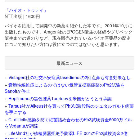
「バイオ・トゥデイ」
NTT出版 | 1600円
バイオを応用して開発中の新薬を紹介した本です。2001年10月に
出版したものです。Amgen社のEPOGEN誕生の経緯やグリベック
誕生までの道のりなど、現在販売されているバイオ医薬品の歴史
について知りたい方には役に立つのではないかと思います。
最新ニュース
+
Vistagen社の社交不安症薬fasedienolの2回点鼻も有意効果なし
+
嚢胞性線維症によるのではない気管支拡張症薬のPh2試験を
Sanofiが停止
+
Replimuneの黒色腫薬Tudriqevを米国がとうとう承認
+
Tarsus社がAlkeus社を買ってPh3試験段階のシュタルガルト病薬
を手にする
+
C. difficile感染を防ぐ細菌詰め合わせのPh3試験資金6000万ドル
をVedantaが調達
+
LifeMind社が移植臓器拒絶予防薬LIFE-001のPh2試験資金2億