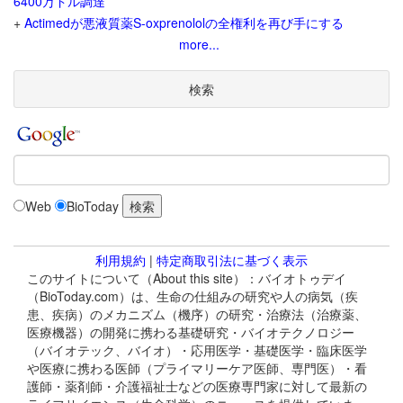
6400万ドル調達
+
Actimedが悪液質薬S-oxprenololの全権利を再び手にする
more...
検索
Web
BioToday
利用規約
|
特定商取引法に基づく表示
このサイトについて（About this site）：バイオトゥデイ
（BioToday.com）は、生命の仕組みの研究や人の病気（疾
患、疾病）のメカニズム（機序）の研究・治療法（治療薬、
医療機器）の開発に携わる基礎研究・バイオテクノロジー
（バイオテック、バイオ）・応用医学・基礎医学・臨床医学
や医療に携わる医師（プライマリーケア医師、専門医）・看
護師・薬剤師・介護福祉士などの医療専門家に対して最新の