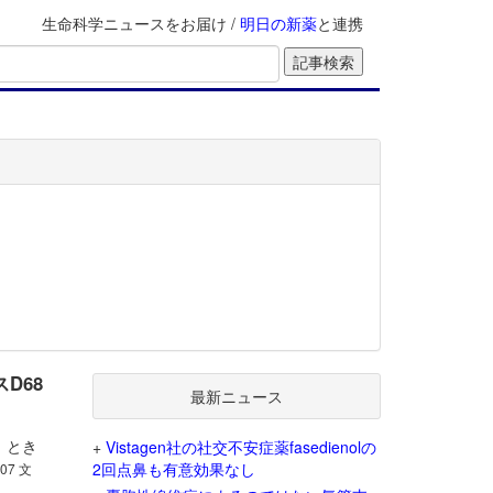
生命科学ニュースをお届け /
明日の新薬
と連携
D68
最新ニュース
、とき
+
Vistagen社の社交不安症薬fasedienolの
2回点鼻も有意効果なし
207 文