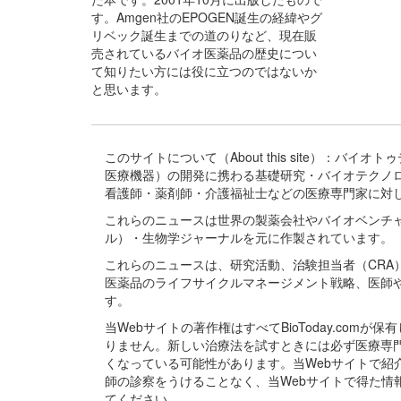
す。Amgen社のEPOGEN誕生の経緯やグ
リベック誕生までの道のりなど、現在販
売されているバイオ医薬品の歴史につい
て知りたい方には役に立つのではないか
と思います。
このサイトについて（About this site）：
医療機器）の開発に携わる基礎研究・バイオテクノ
看護師・薬剤師・介護福祉士などの医療専門家に対
これらのニュースは世界の製薬会社やバイオベンチ
ル）・生物学ジャーナルを元に作製されています。
これらのニュースは、研究活動、治験担当者（CR
医薬品のライフサイクルマネージメント戦略、医師
す。
当Webサイトの著作権はすべてBioToday.c
りません。新しい治療法を試すときには必ず医療専
くなっている可能性があります。当Webサイトで
師の診察をうけることなく、当Webサイトで得た
てください。