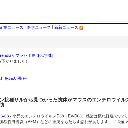
|
|
企業ニュース
医学ニュース
新着ニュース
endiaがプラセボ差引0.7抑制
→下がりました）
利をJ&Jが取得
）
ン接種サルから見つかった抗体がマウスのエンテロウイルス
防
06-08
- 小児のエンテロウイルスD68（EV-D68）感染は概ね軽症ですが
弛緩性脊髄炎（AFM）などの重病をもたらす恐れがあります。
(3 段落, 