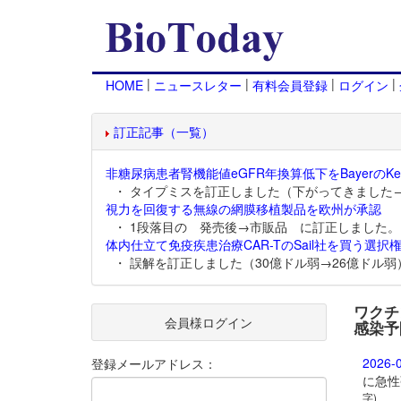
|
|
|
|
HOME
ニュースレター
有料会員登録
ログイン
訂正記事（一覧）
非糖尿病患者腎機能値eGFR年換算低下をBayerのKer
・ タイプミスを訂正しました（下がってきました
視力を回復する無線の網膜移植製品を欧州が承認
・ 1段落目の 発売後→市販品 に訂正しました。
体内仕立て免疫疾患治療CAR-TのSail社を買う選択権
・ 誤解を訂正しました（30億ドル弱→26億ドル弱
ワクチ
会員様ログイン
感染予
2026-
登録メールアドレス：
に急性
字)