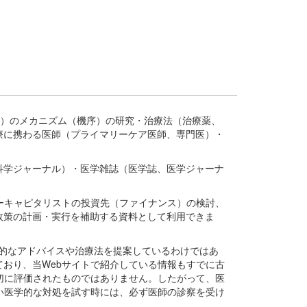
疾患、疾病）のメカニズム（機序）の研究・治療法（治療薬、
療に携わる医師（プライマリーケア医師、専門医）・
。
科学ジャーナル）・医学雑誌（医学誌、医学ジャーナ
ーキャピタリストの投資先（ファイナンス）の検討、
政策の計画・実行を補助する資料として利用できま
医学的なアドバイスや治療法を提案しているわけではあ
おり、当Webサイトで紹介している情報もすでに古
切に評価されたものではありません。したがって、医
い医学的な対処を試す時には、必ず医師の診察を受け