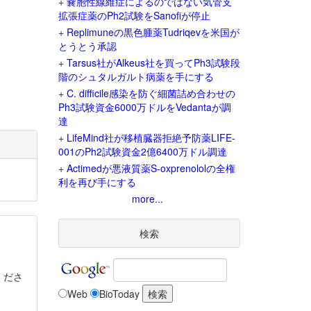
+
嚢胞性線維症によるのではない気管支
拡張症薬のPh2試験をSanofiが停止
+
Replimuneの黒色腫薬Tudriqevを米国が
とうとう承認
+
Tarsus社がAlkeus社を買ってPh3試験段
階のシュタルガルト病薬を手にする
+
C. difficile感染を防ぐ細菌詰め合わせの
Ph3試験資金6000万ドルをVedantaが調
達
+
LifeMind社が移植臓器拒絶予防薬LIFE-
001のPh2試験資金2億6400万ドル調達
+
Actimedが悪液質薬S-oxprenololの全権
利を再び手にする
more...
検索
くださ
Web
BioToday