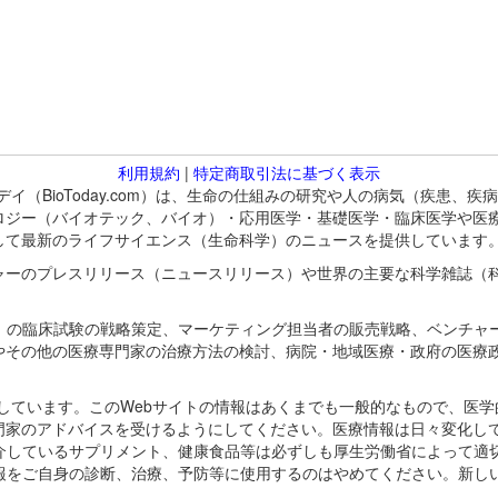
利用規約
|
特定商取引法に基づく表示
バイオトゥデイ（BioToday.com）は、生命の仕組みの研究や人の病気（
ロジー（バイオテック、バイオ）・応用医学・基礎医学・臨床医学や医
して最新のライフサイエンス（生命科学）のニュースを提供しています
ャーのプレスリリース（ニュースリリース）や世界の主要な科学雑誌（
A）の臨床試験の戦略策定、マーケティング担当者の販売戦略、ベンチャ
やその他の医療専門家の治療方法の検討、病院・地域医療・政府の医療
omが保有しています。このWebサイトの情報はあくまでも一般的なもので、
門家のアドバイスを受けるようにしてください。医療情報は日々変化して
紹介しているサプリメント、健康食品等は必ずしも厚生労働省によって適
情報をご自身の診断、治療、予防等に使用するのはやめてください。新し