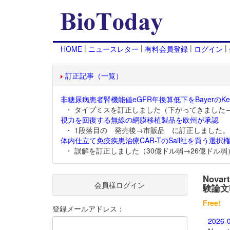
|
|
|
|
HOME
ニュースレター
有料会員登録
ログイン
訂正記事（一覧）
非糖尿病患者腎機能値eGFR年換算低下をBayerのKer
・ タイプミスを訂正しました（下がってきました
視力を回復する無線の網膜移植製品を欧州が承認
・ 1段落目の 発売後→市販品 に訂正しました。
体内仕立て免疫疾患治療CAR-TのSail社を買う選択権
・ 誤解を訂正しました（30億ドル弱→26億ドル弱
Nov
会員様ログイン
験論文
Free!
登録メールアドレス：
2026-