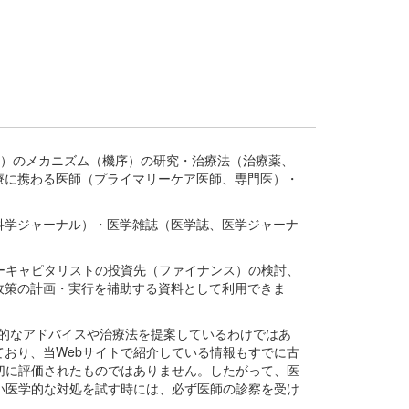
疾患、疾病）のメカニズム（機序）の研究・治療法（治療薬、
療に携わる医師（プライマリーケア医師、専門医）・
。
科学ジャーナル）・医学雑誌（医学誌、医学ジャーナ
ーキャピタリストの投資先（ファイナンス）の検討、
政策の計画・実行を補助する資料として利用できま
医学的なアドバイスや治療法を提案しているわけではあ
おり、当Webサイトで紹介している情報もすでに古
切に評価されたものではありません。したがって、医
い医学的な対処を試す時には、必ず医師の診察を受け