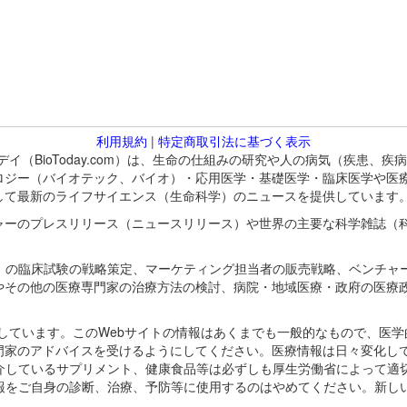
利用規約
|
特定商取引法に基づく表示
バイオトゥデイ（BioToday.com）は、生命の仕組みの研究や人の病気（
ロジー（バイオテック、バイオ）・応用医学・基礎医学・臨床医学や医
して最新のライフサイエンス（生命科学）のニュースを提供しています
ャーのプレスリリース（ニュースリリース）や世界の主要な科学雑誌（
A）の臨床試験の戦略策定、マーケティング担当者の販売戦略、ベンチャ
やその他の医療専門家の治療方法の検討、病院・地域医療・政府の医療
omが保有しています。このWebサイトの情報はあくまでも一般的なもので、
門家のアドバイスを受けるようにしてください。医療情報は日々変化して
紹介しているサプリメント、健康食品等は必ずしも厚生労働省によって適
情報をご自身の診断、治療、予防等に使用するのはやめてください。新し