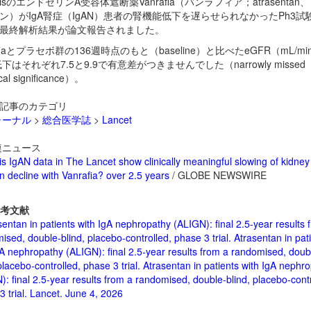
artisのエンドセリンA受容体遮断薬
Vanrafia（バンラフィア；atrasenta
ン）がIgA腎症（IgAN）患者の腎機能低下を遅らせられなかったPh3試
GN最終解析結果が論文報告されました。
afiaとプラセボ群の136週時点のもと（baseline）と比べたeGFR（mL/min/
下はそれぞれ7.5と9.9で有意差がつきませんでした（narrowly missed
tical significance）。
記事のカテゴリ
ャーナル
>
総合医学誌
>
Lancet
ニュース
is IgAN data in The Lancet show clinically meaningful slowing of kidney
on decline with Vanrafia? over 2.5 years
/ GLOBE NEWSWIRE
考文献
entan in patients with IgA nephropathy (ALIGN): final 2.5-year results 
ised, double-blind, placebo-controlled, phase 3 trial. Atrasentan in pat
gA nephropathy (ALIGN): final 2.5-year results from a randomised, doub
placebo-controlled, phase 3 trial. Atrasentan in patients with IgA nephr
): final 2.5-year results from a randomised, double-blind, placebo-contr
3 trial. Lancet. June 4, 2026