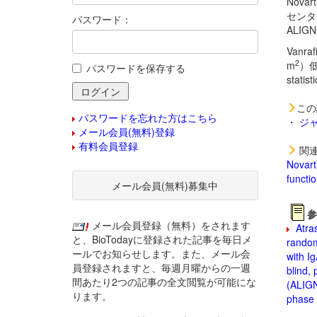
Nov
センタ
パスワード：
ALI
Vanr
2
m
）低
パスワードを保存する
statis
この
パスワードを忘れた方はこちら
・
ジ
メール会員(無料)登録
有料会員登録
関連
Novart
functi
メール会員(無料)募集中
参
メール会員登録（無料）をされます
Atras
と、BioTodayに登録された記事を毎日メ
random
ールでお知らせします。また、メール会
with I
員登録されますと、毎週月曜からの一週
blind, 
間あたり2つの記事の全文閲覧が可能にな
(ALIGN
ります。
phase 