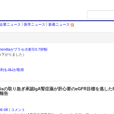
|
|
企業ニュース
医学ニュース
新着ニュース
endiaがプラセボ差引0.7抑制
→下がりました）
利をJ&Jが取得
）
artisの取り急ぎ承認IgA腎症薬が肝心要のeGFR目標を逃したP
報告
06-08
|
コメント