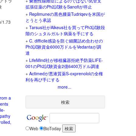
n、アトラ
+
嚢胞性線維症によるのではない気管支
験
拡張症薬のPh2試験をSanofiが停止
+
Replimuneの黒色腫薬Tudriqevを米国が
とうとう承認
1.73
+
Tarsus社がAlkeus社を買ってPh3試験段
階のシュタルガルト病薬を手にする
+
C. difficile感染を防ぐ細菌詰め合わせの
Ph3試験資金6000万ドルをVedantaが調
達
+
LifeMind社が移植臓器拒絶予防薬LIFE-
001のPh2試験資金2億6400万ドル調達
+
Actimedが悪液質薬S-oxprenololの全権
利を再び手にする
more...
from a
検索
ients
le-
opathy
olled,
Web
BioToday