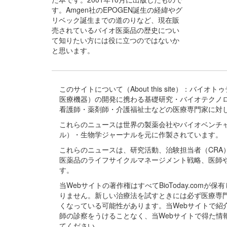
す。Amgen社のEPOGEN誕生の経緯やグ
リベック誕生までの道のりなど、現在販
売されているバイオ医薬品の歴史につい
て知りたい方には役に立つのではないか
と思います。
このサイトについて（About this site）：
医療機器）の開発に携わる基礎研究・バイオテクノ
看護師・薬剤師・介護福祉士などの医療専門家に対
これらのニュースは世界の製薬会社やバイオベンチ
ル）・生物学ジャーナルを元に作製されています。
これらのニュースは、研究活動、治験担当者（CR
医薬品のライフサイクルマネージメント戦略、医師
す。
当Webサイトの著作権はすべてBioToday.c
りません。新しい治療法を試すときには必ず医療専
くなっている可能性があります。当Webサイトで
師の診察をうけることなく、当Webサイトで得た
てください。