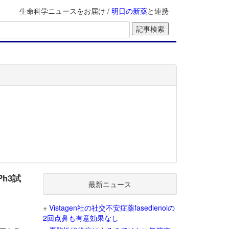
生命科学ニュースをお届け /
明日の新薬
と連携
h3試
最新ニュース
+
Vistagen社の社交不安症薬fasedienolの
2回点鼻も有意効果なし