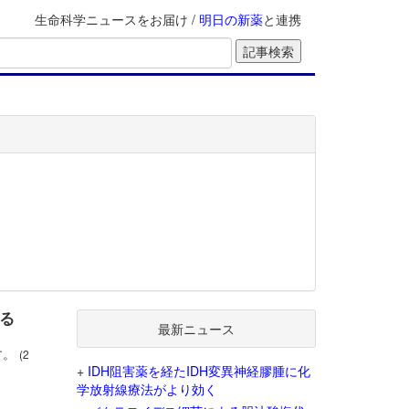
生命科学ニュースをお届け /
明日の新薬
と連携
ける
最新ニュース
す。
(2
+
IDH阻害薬を経たIDH変異神経膠腫に化
学放射線療法がより効く