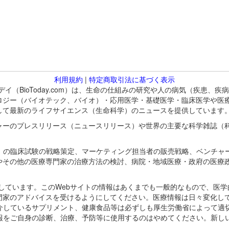
利用規約
|
特定商取引法に基づく表示
バイオトゥデイ（BioToday.com）は、生命の仕組みの研究や人の病気（
ロジー（バイオテック、バイオ）・応用医学・基礎医学・臨床医学や医
して最新のライフサイエンス（生命科学）のニュースを提供しています
ャーのプレスリリース（ニュースリリース）や世界の主要な科学雑誌（
A）の臨床試験の戦略策定、マーケティング担当者の販売戦略、ベンチャ
やその他の医療専門家の治療方法の検討、病院・地域医療・政府の医療
omが保有しています。このWebサイトの情報はあくまでも一般的なもので、
門家のアドバイスを受けるようにしてください。医療情報は日々変化して
紹介しているサプリメント、健康食品等は必ずしも厚生労働省によって適
情報をご自身の診断、治療、予防等に使用するのはやめてください。新し