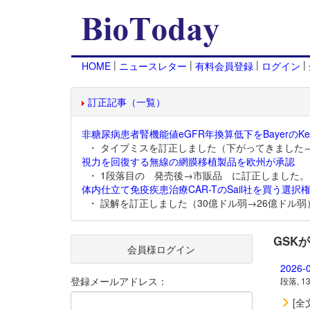
|
|
|
|
HOME
ニュースレター
有料会員登録
ログイン
訂正記事（一覧）
非糖尿病患者腎機能値eGFR年換算低下をBayerのKer
・ タイプミスを訂正しました（下がってきました
視力を回復する無線の網膜移植製品を欧州が承認
・ 1段落目の 発売後→市販品 に訂正しました。
体内仕立て免疫疾患治療CAR-TのSail社を買う選択権
・ 誤解を訂正しました（30億ドル弱→26億ドル弱
GSK
会員様ログイン
2026-
登録メールアドレス：
段落, 1
[全