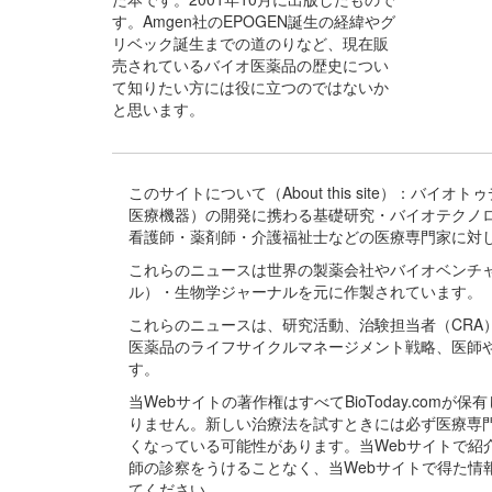
す。Amgen社のEPOGEN誕生の経緯やグ
リベック誕生までの道のりなど、現在販
売されているバイオ医薬品の歴史につい
て知りたい方には役に立つのではないか
と思います。
このサイトについて（About this site）：
医療機器）の開発に携わる基礎研究・バイオテクノ
看護師・薬剤師・介護福祉士などの医療専門家に対
これらのニュースは世界の製薬会社やバイオベンチ
ル）・生物学ジャーナルを元に作製されています。
これらのニュースは、研究活動、治験担当者（CR
医薬品のライフサイクルマネージメント戦略、医師
す。
当Webサイトの著作権はすべてBioToday.c
りません。新しい治療法を試すときには必ず医療専
くなっている可能性があります。当Webサイトで
師の診察をうけることなく、当Webサイトで得た
てください。