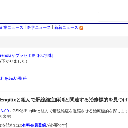
|
|
企業ニュース
医学ニュース
新着ニュース
endiaがプラセボ差引0.7抑制
→下がりました）
利をJ&Jが取得
）
がEngitixと組んで肝線維症解消と関連する治療標的を見つ
06-09
- GSKがEngitixと組んで肝線維症を退縮させる治療標的を探しま
36 文字)
文を読むには
有料会員登録
が必要です]