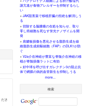
+
バクテロイデス細菌による胆汁酸塩代
謝亢進が食物アレルギーを抑制するらし
い
+
JAK阻害薬で移植肝臓の拒絶を解消しう
る
+
切除する脳腫瘍の在処を知らせ、取り
零し癌細胞を死なす蛍光ナノザイムを開
発
+
肩腱板損傷を悪化させる脂肪生成を線
維脂肪生成前駆細胞（FAP）のDLK1が防
ぐ
+
V2a介在神経が豊富な脊髄介在神経の移
植が脊髄損傷ラットに有効
+
好中球を呼び出すガレクチン3の阻止抗
体で網膜の病的血管新生を抑制しうる
more...
検索
くださ