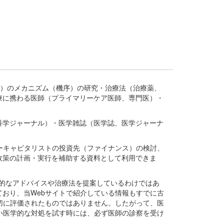
疾患、疾病）のメカニズム（機序）の研究・治療法（治療薬、
療に携わる医師（プライマリーケア医師、専門医）・
。
科学ジャーナル）・医学雑誌（医学誌、医学ジャーナ
ーキャピタリストの投資先（ファイナンス）の検討、
政策の計画・実行を補助する資料として利用できま
医学的なアドバイスや治療法を提案しているわけではあ
おり、当Webサイトで紹介している情報もすでに古
切に評価されたものではありません。したがって、医
い医学的な対処を試す時には、必ず医師の診察を受け