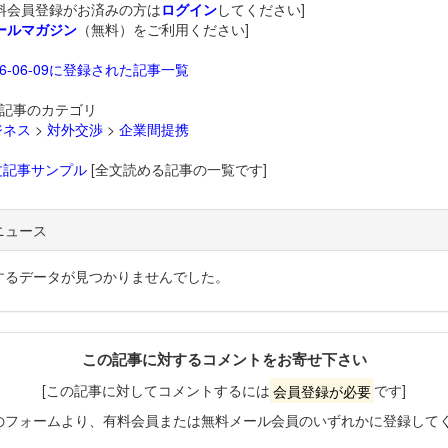
料会員登録がお済みの方は
ログイン
してください]
ールマガジン
（無料）をご利用ください]
26-06-09に登録された記事一覧
記事のカテゴリ
ジネス
>
対外交渉
>
企業間提携
文記事サンプル
[全文読める記事の一覧です]
ニュース
するデータが見つかりませんでした。
この記事に対するコメントをお寄せ下さい
[この記事に対してコメントするには
会員登録が必要
です]
のフォームより、有料会員または無料メール会員のいずれかに登録して