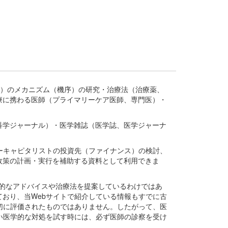
疾患、疾病）のメカニズム（機序）の研究・治療法（治療薬、
療に携わる医師（プライマリーケア医師、専門医）・
。
科学ジャーナル）・医学雑誌（医学誌、医学ジャーナ
ーキャピタリストの投資先（ファイナンス）の検討、
政策の計画・実行を補助する資料として利用できま
医学的なアドバイスや治療法を提案しているわけではあ
おり、当Webサイトで紹介している情報もすでに古
切に評価されたものではありません。したがって、医
い医学的な対処を試す時には、必ず医師の診察を受け