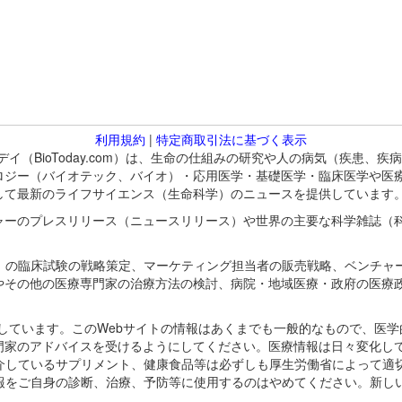
利用規約
|
特定商取引法に基づく表示
バイオトゥデイ（BioToday.com）は、生命の仕組みの研究や人の病気（
ロジー（バイオテック、バイオ）・応用医学・基礎医学・臨床医学や医
して最新のライフサイエンス（生命科学）のニュースを提供しています
ャーのプレスリリース（ニュースリリース）や世界の主要な科学雑誌（
A）の臨床試験の戦略策定、マーケティング担当者の販売戦略、ベンチャ
やその他の医療専門家の治療方法の検討、病院・地域医療・政府の医療
omが保有しています。このWebサイトの情報はあくまでも一般的なもので、
門家のアドバイスを受けるようにしてください。医療情報は日々変化して
紹介しているサプリメント、健康食品等は必ずしも厚生労働省によって適
情報をご自身の診断、治療、予防等に使用するのはやめてください。新し