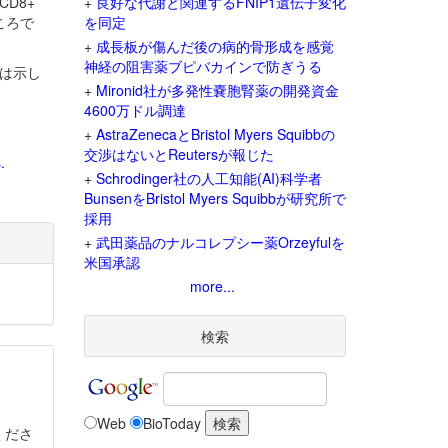
D8+
+
良好な代謝と関連するFNIP1遺伝子変化
ころで
を同定
+
成長板が傷んだ後の病的骨形成を感覚
神経の阻害薬ブピバカインで防ぎうる
果は示し
+
Mironid社が多発性嚢胞腎薬の開発資金
4600万ドル調達
+
AstraZenecaとBristol Myers Squibbの
交渉はないとReutersが報じた
.
+
Schrodinger社の人工知能(AI)科学者
BunsenをBristol Myers Squibbが研究所で
採用
+
武田薬品のナルコレプシー薬Orzeyfulを
米国承認
more...
検索
Web
BioToday
くださ