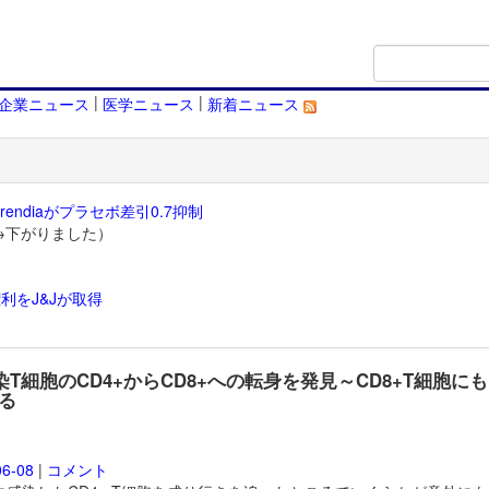
|
|
企業ニュース
医学ニュース
新着ニュース
endiaがプラセボ差引0.7抑制
→下がりました）
利をJ&Jが取得
）
感染T細胞のCD4+からCD8+への転身を発見～CD8+T細胞にも
る
06-08
|
コメント