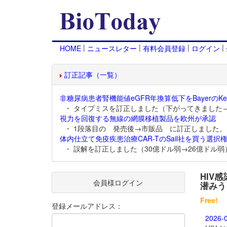
|
|
|
|
HOME
ニュースレター
有料会員登録
ログイン
訂正記事（一覧）
非糖尿病患者腎機能値eGFR年換算低下をBayerのKer
・ タイプミスを訂正しました（下がってきました
視力を回復する無線の網膜移植製品を欧州が承認
・ 1段落目の 発売後→市販品 に訂正しました。
体内仕立て免疫疾患治療CAR-TのSail社を買う選択権
・ 誤解を訂正しました（30億ドル弱→26億ドル弱
HIV
会員様ログイン
潜みう
Free!
登録メールアドレス：
2026-