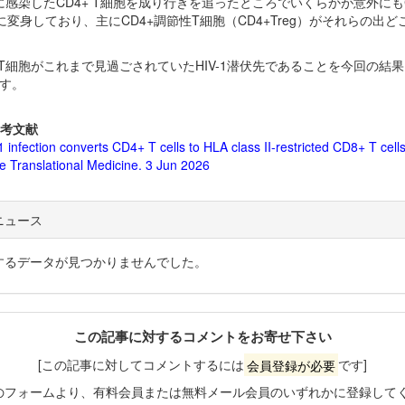
-1に感染したCD4+ T細胞を成り行きを追ったところでいくらかが意外にもC
に変身しており、主にCD4+調節性T細胞（CD4+Treg）がそれらの出ど
+ T細胞がこれまで見過ごされていたHIV-1潜伏先であることを今回の結
す。
考文献
 infection converts CD4+ T cells to HLA class II-restricted CD8+ T cells
e Translational Medicine. 3 Jun 2026
ニュース
するデータが見つかりませんでした。
この記事に対するコメントをお寄せ下さい
[この記事に対してコメントするには
会員登録が必要
です]
のフォームより、有料会員または無料メール会員のいずれかに登録して