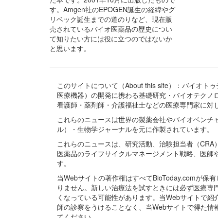
す。Amgen社のEPOGEN誕生の経緯やグ
リベック誕生までの道のりなど、現在販
売されているバイオ医薬品の歴史につい
て知りたい方には役に立つのではないか
と思います。
このサイトについて（About this site）：
医療機器）の開発に携わる基礎研究・バイオテクノ
看護師・薬剤師・介護福祉士などの医療専門家に対
これらのニュースは世界の製薬会社やバイオベンチ
ル）・生物学ジャーナルを元に作製されています。
これらのニュースは、研究活動、治験担当者（CR
医薬品のライフサイクルマネージメント戦略、医師
す。
当Webサイトの著作権はすべてBioToday.c
りません。新しい治療法を試すときには必ず医療専
くなっている可能性があります。当Webサイトで
師の診察をうけることなく、当Webサイトで得た
てください。