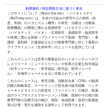
利用規約
|
特定商取引法に基づく表示
このサイトについて（About this site）：バイオトゥデイ
（BioToday.com）は、生命の仕組みの研究や人の病気（疾
患、疾病）のメカニズム（機序）の研究・治療法（治療薬、
医療機器）の開発に携わる基礎研究・バイオテクノロジー
（バイオテック、バイオ）・応用医学・基礎医学・臨床医学
や医療に携わる医師（プライマリーケア医師、専門医）・看
護師・薬剤師・介護福祉士などの医療専門家に対して最新の
ライフサイエンス（生命科学）のニュースを提供していま
す。
これらのニュースは世界の製薬会社やバイオベンチャーのプ
レスリリース（ニュースリリース）や世界の主要な科学雑誌
（科学ジャーナル）・医学雑誌（医学誌、医学ジャーナ
ル）・生物学ジャーナルを元に作製されています。
これらのニュースは、研究活動、治験担当者（CRA）の臨床
試験の戦略策定、マーケティング担当者の販売戦略、ベンチ
ャーキャピタリストの投資先（ファイナンス）の検討、医薬
品のライフサイクルマネージメント戦略、医師やその他の医
療専門家の治療方法の検討、病院・地域医療・政府の医療政
策の計画・実行を補助する資料として利用できます。