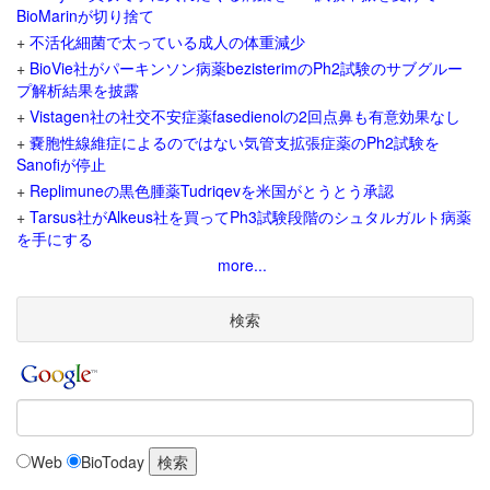
BioMarinが切り捨て
+
不活化細菌で太っている成人の体重減少
+
BioVie社がパーキンソン病薬bezisterimのPh2試験のサブグルー
プ解析結果を披露
+
Vistagen社の社交不安症薬fasedienolの2回点鼻も有意効果なし
+
嚢胞性線維症によるのではない気管支拡張症薬のPh2試験を
Sanofiが停止
+
Replimuneの黒色腫薬Tudriqevを米国がとうとう承認
+
Tarsus社がAlkeus社を買ってPh3試験段階のシュタルガルト病薬
を手にする
more...
検索
Web
BioToday