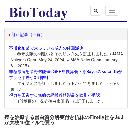
Toggle
navigation
訂正記事（一覧）
不活化細菌で太っている成人の体重減少
・ 参考文献の間違いとそのリンク先を訂正しました（JAMA
Network Open May 24, 2024→JAMA Netw Open January
31, 2025）
非糖尿病患者腎機能値eGFR年換算低下をBayerのKerendiaが
プラセボ差引0.7抑制
・ タイプミスを訂正しました（下がってきました→下がり
ました）
視力を回復する無線の網膜移植製品を欧州が承認
・ 1段落目の 発売後→市販品 に訂正しました。
癌を治療する蛋白質分解薬付き抗体のFirefly社をJ&J
が大枚10億ドルで買う