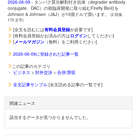
2026-06-09
- タンパク質分解剤付き抗体（degrader antibody
conjugate、DAC）の前臨床開発に取り組むFirefly Bio社を
Johnson & Johnson（J&J）が10億ドルで買います。
(2 段落,
175 文字)
[全文を読むには
有料会員登録
が必要です]
[有料会員登録がお済みの方は
ログイン
してください]
[
メールマガジン
（無料）をご利用ください]
2026-06-09に登録された記事一覧
この記事のカテゴリ
・
ビジネス
>
対外交渉
>
合併/買収
全文記事サンプル
[全文読める記事の一覧です]
関連ニュース
該当するデータが見つかりませんでした。