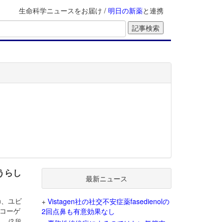
生命科学ニュースをお届け /
明日の新薬
と連携
うらし
最新ニュース
n、ユビ
+
Vistagen社の社交不安症薬fasedienolの
コーゲ
2回点鼻も有意効果なし
た。
(2 段