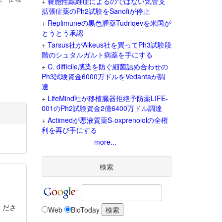
+
嚢胞性線維症によるのではない気管支
拡張症薬のPh2試験をSanofiが停止
+
Replimuneの黒色腫薬Tudriqevを米国が
とうとう承認
+
Tarsus社がAlkeus社を買ってPh3試験段
階のシュタルガルト病薬を手にする
+
C. difficile感染を防ぐ細菌詰め合わせの
Ph3試験資金6000万ドルをVedantaが調
達
+
LifeMind社が移植臓器拒絶予防薬LIFE-
001のPh2試験資金2億6400万ドル調達
+
Actimedが悪液質薬S-oxprenololの全権
利を再び手にする
more...
検索
くださ
Web
BioToday