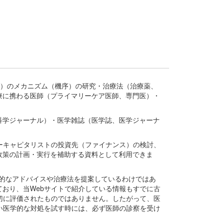
疾患、疾病）のメカニズム（機序）の研究・治療法（治療薬、
療に携わる医師（プライマリーケア医師、専門医）・
。
科学ジャーナル）・医学雑誌（医学誌、医学ジャーナ
ーキャピタリストの投資先（ファイナンス）の検討、
政策の計画・実行を補助する資料として利用できま
医学的なアドバイスや治療法を提案しているわけではあ
おり、当Webサイトで紹介している情報もすでに古
切に評価されたものではありません。したがって、医
い医学的な対処を試す時には、必ず医師の診察を受け