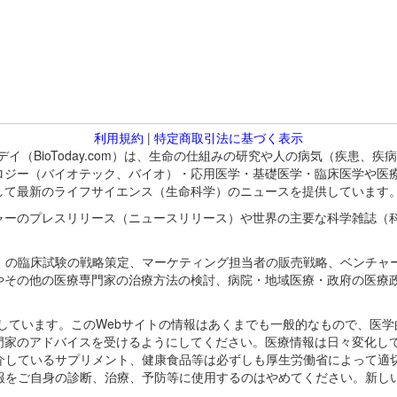
利用規約
|
特定商取引法に基づく表示
バイオトゥデイ（BioToday.com）は、生命の仕組みの研究や人の病気（
ロジー（バイオテック、バイオ）・応用医学・基礎医学・臨床医学や医
して最新のライフサイエンス（生命科学）のニュースを提供しています
ャーのプレスリリース（ニュースリリース）や世界の主要な科学雑誌（
A）の臨床試験の戦略策定、マーケティング担当者の販売戦略、ベンチャ
やその他の医療専門家の治療方法の検討、病院・地域医療・政府の医療
omが保有しています。このWebサイトの情報はあくまでも一般的なもので、
門家のアドバイスを受けるようにしてください。医療情報は日々変化して
紹介しているサプリメント、健康食品等は必ずしも厚生労働省によって適
情報をご自身の診断、治療、予防等に使用するのはやめてください。新し