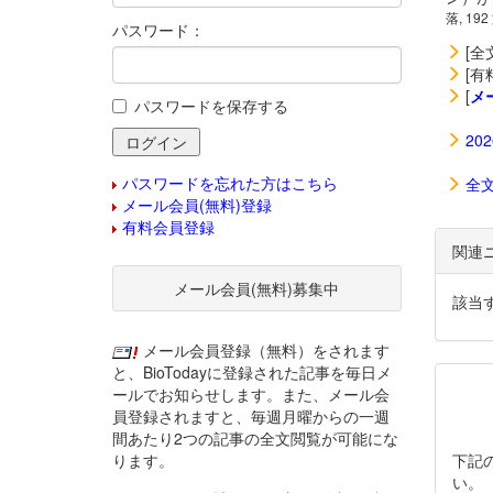
落, 192
パスワード：
[全
[有
[
メ
パスワードを保存する
20
パスワードを忘れた方はこちら
全
メール会員(無料)登録
有料会員登録
関連
メール会員(無料)募集中
該当
メール会員登録（無料）をされます
と、BioTodayに登録された記事を毎日メ
ールでお知らせします。また、メール会
員登録されますと、毎週月曜からの一週
間あたり2つの記事の全文閲覧が可能にな
ります。
下記
い。