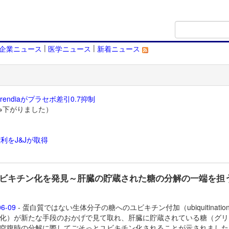
|
|
企業ニュース
医学ニュース
新着ニュース
endiaがプラセボ差引0.7抑制
→下がりました）
利をJ&Jが取得
）
ビキチン化を発見～肝臓の貯蔵された糖の分解の一端を担
06-09
- 蛋白質ではない生体分子の糖へのユビキチン付加（ubiquitinatio
化）が新たな手段のおかげで見て取れ、肝臓に貯蔵されている糖（グリ
空腹時の分解に際してごそっとユビキチン化されることが示されまし