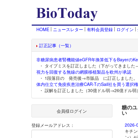
|
|
|
|
HOME
ニュースレター
有料会員登録
ログイン
訂正記事（一覧）
非糖尿病患者腎機能値eGFR年換算低下をBayerのKer
・ タイプミスを訂正しました（下がってきました
視力を回復する無線の網膜移植製品を欧州が承認
・ 1段落目の 発売後→市販品 に訂正しました。
体内仕立て免疫疾患治療CAR-TのSail社を買う選択権
・ 誤解を訂正しました（30億ドル弱→26億ドル弱
糖のユ
会員様ログイン
い
2026-
登録メールアドレス：
キチン
ン）が