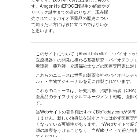
す。Amgen社のEPOGEN誕生の経緯やグ
リベック誕生までの道のりなど、現在販
売されているバイオ医薬品の歴史につい
て知りたい方には役に立つのではないか
と思います。
このサイトについて（About this site）：
医療機器）の開発に携わる基礎研究・バイオテクノ
看護師・薬剤師・介護福祉士などの医療専門家に対
これらのニュースは世界の製薬会社やバイオベンチ
ル）・生物学ジャーナルを元に作製されています。
これらのニュースは、研究活動、治験担当者（CR
医薬品のライフサイクルマネージメント戦略、医師
す。
当Webサイトの著作権はすべてBioToday.c
りません。新しい治療法を試すときには必ず医療専
くなっている可能性があります。当Webサイトで
師の診察をうけることなく、当Webサイトで得た
てください。