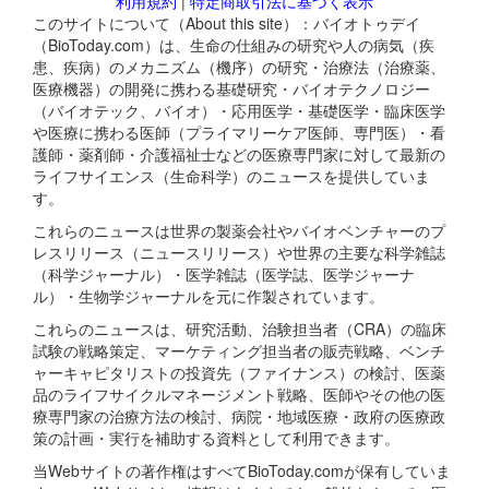
利用規約
|
特定商取引法に基づく表示
このサイトについて（About this site）：バイオトゥデイ
（BioToday.com）は、生命の仕組みの研究や人の病気（疾
患、疾病）のメカニズム（機序）の研究・治療法（治療薬、
医療機器）の開発に携わる基礎研究・バイオテクノロジー
（バイオテック、バイオ）・応用医学・基礎医学・臨床医学
や医療に携わる医師（プライマリーケア医師、専門医）・看
護師・薬剤師・介護福祉士などの医療専門家に対して最新の
ライフサイエンス（生命科学）のニュースを提供していま
す。
これらのニュースは世界の製薬会社やバイオベンチャーのプ
レスリリース（ニュースリリース）や世界の主要な科学雑誌
（科学ジャーナル）・医学雑誌（医学誌、医学ジャーナ
ル）・生物学ジャーナルを元に作製されています。
これらのニュースは、研究活動、治験担当者（CRA）の臨床
試験の戦略策定、マーケティング担当者の販売戦略、ベンチ
ャーキャピタリストの投資先（ファイナンス）の検討、医薬
品のライフサイクルマネージメント戦略、医師やその他の医
療専門家の治療方法の検討、病院・地域医療・政府の医療政
策の計画・実行を補助する資料として利用できます。
当Webサイトの著作権はすべてBioToday.comが保有していま