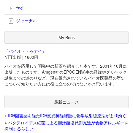
学会
ジャーナル
My Book
「バイオ・トゥデイ」
NTT出版 | 1600円
バイオを応用して開発中の新薬を紹介した本です。2001年10月に
出版したものです。Amgen社のEPOGEN誕生の経緯やグリベック
誕生までの道のりなど、現在販売されているバイオ医薬品の歴史
について知りたい方には役に立つのではないかと思います。
最新ニュース
+
IDH阻害薬を経たIDH変異神経膠腫に化学放射線療法がより効く
+
バクテロイデス細菌による胆汁酸塩代謝亢進が食物アレルギーを
抑制するらしい