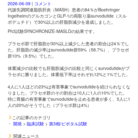
2026-06-09
|
コメント
代謝失調関連脂肪肝炎（MASH）患者の84％がBoehringer
IngelheimのグルカゴンとGLP-1の両取り薬
survodutide（スル
ボデュチド）で30%以上の肝脂肪減少を達成しました。
Ph3試験SYNCHRONIZE-MASLDの結果です。
プラセボ群で肝脂肪が30%以上減少した患者の割合は24％でし
た。肝脂肪の減少率は
survodutide群59%（58.7%）、プラセボ
群10%（9.5%）でした。
体重減少の比較でも肝脂肪減少の比較と同じく
survodutideがプ
ラセボに勝りました。体重低下率はそれぞれ12%と1%でした。
4人に1人ほどの23%は有害事象で
survodutideを続けられなくな
りました。プラセボ群のその割合は10人に1人の10%でした。
特に胃腸の有害事象で
survodutideを止める患者が多く、5人に1
人の20%がそうでした（プラセボ群は4%）
この記事のカテゴリ
・
開発
>
臨床試験
>
第3相/ピボタル試験
関連ニュース