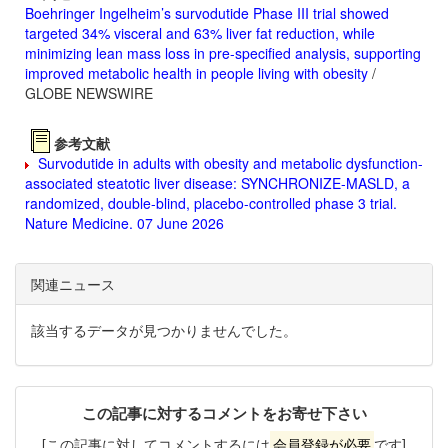
Boehringer Ingelheim’s survodutide Phase III trial showed
targeted 34% visceral and 63% liver fat reduction, while
minimizing lean mass loss in pre-specified analysis, supporting
improved metabolic health in people living with obesity
/
GLOBE NEWSWIRE
参考文献
Survodutide in adults with obesity and metabolic dysfunction-
associated steatotic liver disease: SYNCHRONIZE-MASLD, a
randomized, double-blind, placebo-controlled phase 3 trial.
Nature Medicine. 07 June 2026
関連ニュース
該当するデータが見つかりませんでした。
この記事に対するコメントをお寄せ下さい
[この記事に対してコメントするには
会員登録が必要
です]