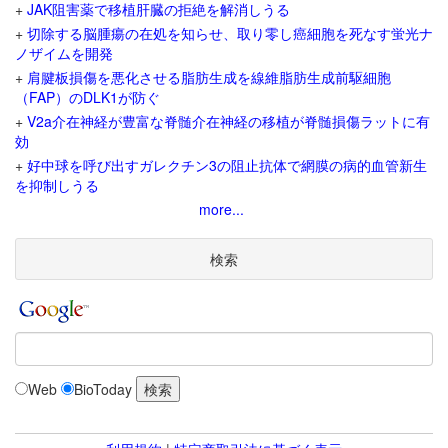
+
JAK阻害薬で移植肝臓の拒絶を解消しうる
+
切除する脳腫瘍の在処を知らせ、取り零し癌細胞を死なす蛍光ナ
ノザイムを開発
+
肩腱板損傷を悪化させる脂肪生成を線維脂肪生成前駆細胞
（FAP）のDLK1が防ぐ
+
V2a介在神経が豊富な脊髄介在神経の移植が脊髄損傷ラットに有
効
+
好中球を呼び出すガレクチン3の阻止抗体で網膜の病的血管新生
を抑制しうる
more...
検索
Web
BioToday