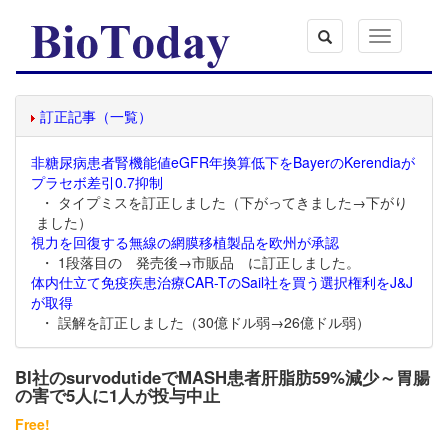
Toggle
navigation
訂正記事（一覧）
非糖尿病患者腎機能値eGFR年換算低下をBayerのKerendiaが
プラセボ差引0.7抑制
・ タイプミスを訂正しました（下がってきました→下がり
ました）
視力を回復する無線の網膜移植製品を欧州が承認
・ 1段落目の 発売後→市販品 に訂正しました。
体内仕立て免疫疾患治療CAR-TのSail社を買う選択権利をJ&J
が取得
・ 誤解を訂正しました（30億ドル弱→26億ドル弱）
BI社のsurvodutideでMASH患者肝脂肪59%減少～胃腸
の害で5人に1人が投与中止
Free!