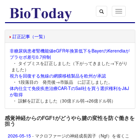
Toggle
navigation
訂正記事（一覧）
非糖尿病患者腎機能値eGFR年換算低下をBayerのKerendiaが
プラセボ差引0.7抑制
・ タイプミスを訂正しました（下がってきました→下がり
ました）
視力を回復する無線の網膜移植製品を欧州が承認
・ 1段落目の 発売後→市販品 に訂正しました。
体内仕立て免疫疾患治療CAR-TのSail社を買う選択権利をJ&J
が取得
・ 誤解を訂正しました（30億ドル弱→26億ドル弱）
感覚神経からのFGF1がどうやら腱の変性を防ぐ働きを
担う
2026-05-15
- マクロファージの神経成長因子（Ngf）を省くこ