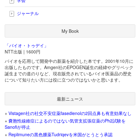
ジャーナル
My Book
「バイオ・トゥデイ」
NTT出版 | 1600円
バイオを応用して開発中の新薬を紹介した本です。2001年10月に
出版したものです。Amgen社のEPOGEN誕生の経緯やグリベック
誕生までの道のりなど、現在販売されているバイオ医薬品の歴史
について知りたい方には役に立つのではないかと思います。
最新ニュース
+
Vistagen社の社交不安症薬fasedienolの2回点鼻も有意効果なし
+
嚢胞性線維症によるのではない気管支拡張症薬のPh2試験を
Sanofiが停止
+
Replimuneの黒色腫薬Tudriqevを米国がとうとう承認