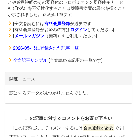
とや感覚神経のその受容体のトロポミオシン受容体キナーゼ
A（TrkA）を不活性化することは腱障害病変の悪化を招くこと
が示されました。
(2 段落, 129 文字)
[全文を読むには
有料会員登録
が必要です]
[有料会員登録がお済みの方は
ログイン
してください]
[
メールマガジン
（無料）をご利用ください]
2026-05-15に登録された記事一覧
全文記事サンプル
[全文読める記事の一覧です]
関連ニュース
該当するデータが見つかりませんでした。
この記事に対するコメントをお寄せ下さい
[この記事に対してコメントするには
会員登録が必要
です]
下記のフォームより、有料会員または無料メール会員のいず