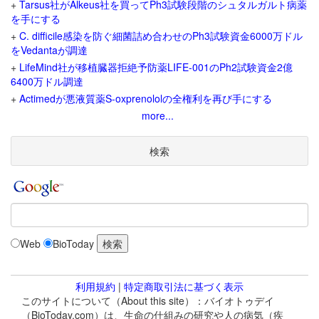
+
Tarsus社がAlkeus社を買ってPh3試験段階のシュタルガルト病薬
を手にする
+
C. difficile感染を防ぐ細菌詰め合わせのPh3試験資金6000万ドル
をVedantaが調達
+
LifeMind社が移植臓器拒絶予防薬LIFE-001のPh2試験資金2億
6400万ドル調達
+
Actimedが悪液質薬S-oxprenololの全権利を再び手にする
more...
検索
Web
BioToday
利用規約
|
特定商取引法に基づく表示
このサイトについて（About this site）：バイオトゥデイ
（BioToday.com）は、生命の仕組みの研究や人の病気（疾