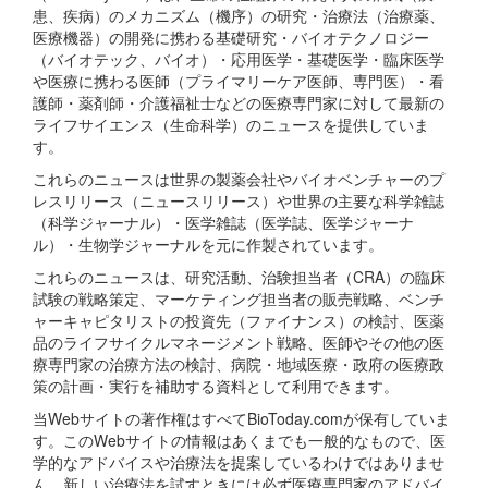
患、疾病）のメカニズム（機序）の研究・治療法（治療薬、
医療機器）の開発に携わる基礎研究・バイオテクノロジー
（バイオテック、バイオ）・応用医学・基礎医学・臨床医学
や医療に携わる医師（プライマリーケア医師、専門医）・看
護師・薬剤師・介護福祉士などの医療専門家に対して最新の
ライフサイエンス（生命科学）のニュースを提供していま
す。
これらのニュースは世界の製薬会社やバイオベンチャーのプ
レスリリース（ニュースリリース）や世界の主要な科学雑誌
（科学ジャーナル）・医学雑誌（医学誌、医学ジャーナ
ル）・生物学ジャーナルを元に作製されています。
これらのニュースは、研究活動、治験担当者（CRA）の臨床
試験の戦略策定、マーケティング担当者の販売戦略、ベンチ
ャーキャピタリストの投資先（ファイナンス）の検討、医薬
品のライフサイクルマネージメント戦略、医師やその他の医
療専門家の治療方法の検討、病院・地域医療・政府の医療政
策の計画・実行を補助する資料として利用できます。
当Webサイトの著作権はすべてBioToday.comが保有していま
す。このWebサイトの情報はあくまでも一般的なもので、医
学的なアドバイスや治療法を提案しているわけではありませ
ん。新しい治療法を試すときには必ず医療専門家のアドバイ