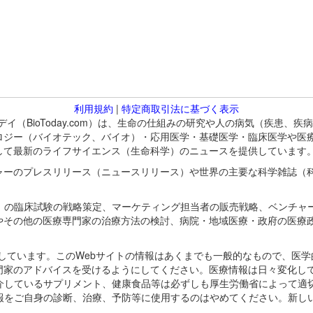
利用規約
|
特定商取引法に基づく表示
バイオトゥデイ（BioToday.com）は、生命の仕組みの研究や人の病気（
ロジー（バイオテック、バイオ）・応用医学・基礎医学・臨床医学や医
して最新のライフサイエンス（生命科学）のニュースを提供しています
ャーのプレスリリース（ニュースリリース）や世界の主要な科学雑誌（
A）の臨床試験の戦略策定、マーケティング担当者の販売戦略、ベンチャ
やその他の医療専門家の治療方法の検討、病院・地域医療・政府の医療
omが保有しています。このWebサイトの情報はあくまでも一般的なもので、
門家のアドバイスを受けるようにしてください。医療情報は日々変化して
紹介しているサプリメント、健康食品等は必ずしも厚生労働省によって適
情報をご自身の診断、治療、予防等に使用するのはやめてください。新し