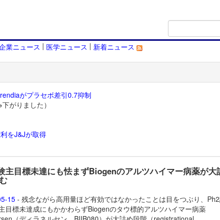
|
|
企業ニュース
医学ニュース
新着ニュース
endiaがプラセボ差引0.7抑制
→下がりました）
利をJ&Jが取得
）
試験主目標未達にも怯まずBiogenのアルツハイマー病薬が大
む
05-15
- 残念ながら高用量ほど有効ではなかったことは目をつぶり、Ph
IA主目標未達成にもかかわらずBiogenのタウ標的アルツハイマー病薬
nersen（ディラネルセン、BIIB080）が大詰め段階（registrational