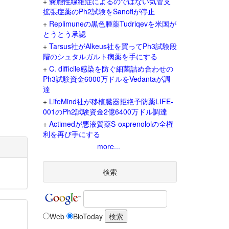
+
嚢胞性線維症によるのではない気管支
拡張症薬のPh2試験をSanofiが停止
+
Replimuneの黒色腫薬Tudriqevを米国が
とうとう承認
+
Tarsus社がAlkeus社を買ってPh3試験段
階のシュタルガルト病薬を手にする
+
C. difficile感染を防ぐ細菌詰め合わせの
Ph3試験資金6000万ドルをVedantaが調
達
+
LifeMind社が移植臓器拒絶予防薬LIFE-
001のPh2試験資金2億6400万ドル調達
+
Actimedが悪液質薬S-oxprenololの全権
利を再び手にする
more...
検索
Web
BioToday