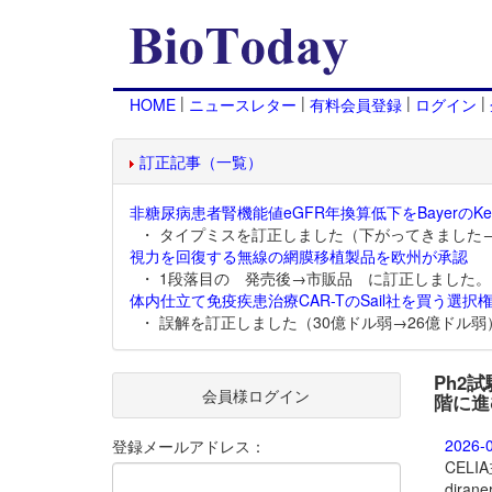
|
|
|
|
HOME
ニュースレター
有料会員登録
ログイン
訂正記事（一覧）
非糖尿病患者腎機能値eGFR年換算低下をBayerのKer
・ タイプミスを訂正しました（下がってきました
視力を回復する無線の網膜移植製品を欧州が承認
・ 1段落目の 発売後→市販品 に訂正しました。
体内仕立て免疫疾患治療CAR-TのSail社を買う選択権
・ 誤解を訂正しました（30億ドル弱→26億ドル弱
Ph2
会員様ログイン
階に進
2026-
登録メールアドレス：
CEL
dira