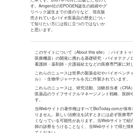
す。Amgen社のEPOGEN誕生の経緯やグ
リベック誕生までの道のりなど、現在販
売されているバイオ医薬品の歴史につい
て知りたい方には役に立つのではないか
と思います。
このサイトについて（About this site）：
医療機器）の開発に携わる基礎研究・バイオテクノ
看護師・薬剤師・介護福祉士などの医療専門家に対
これらのニュースは世界の製薬会社やバイオベンチ
ル）・生物学ジャーナルを元に作製されています。
これらのニュースは、研究活動、治験担当者（CR
医薬品のライフサイクルマネージメント戦略、医師
す。
当Webサイトの著作権はすべてBioToday.c
りません。新しい治療法を試すときには必ず医療専
くなっている可能性があります。当Webサイトで
師の診察をうけることなく、当Webサイトで得た
てください。