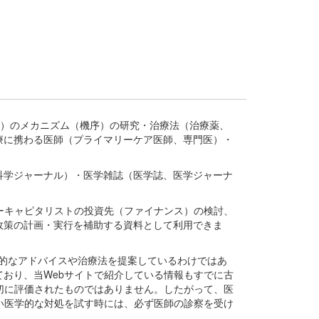
疾患、疾病）のメカニズム（機序）の研究・治療法（治療薬、
療に携わる医師（プライマリーケア医師、専門医）・
。
科学ジャーナル）・医学雑誌（医学誌、医学ジャーナ
ーキャピタリストの投資先（ファイナンス）の検討、
政策の計画・実行を補助する資料として利用できま
医学的なアドバイスや治療法を提案しているわけではあ
おり、当Webサイトで紹介している情報もすでに古
切に評価されたものではありません。したがって、医
い医学的な対処を試す時には、必ず医師の診察を受け