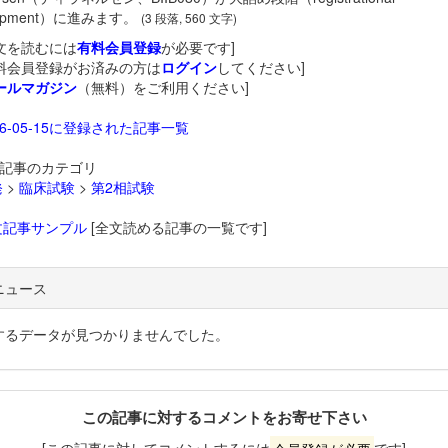
lopment）に進みます。
(3 段落, 560 文字)
文を読むには
有料会員登録
が必要です]
料会員登録がお済みの方は
ログイン
してください]
ールマガジン
（無料）をご利用ください]
26-05-15に登録された記事一覧
記事のカテゴリ
発
>
臨床試験
>
第2相試験
文記事サンプル
[全文読める記事の一覧です]
ニュース
するデータが見つかりませんでした。
この記事に対するコメントをお寄せ下さい