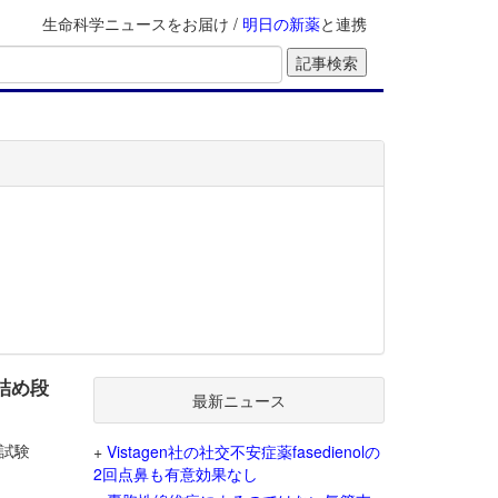
生命科学ニュースをお届け /
明日の新薬
と連携
詰め段
最新ニュース
2試験
+
Vistagen社の社交不安症薬fasedienolの
2回点鼻も有意効果なし