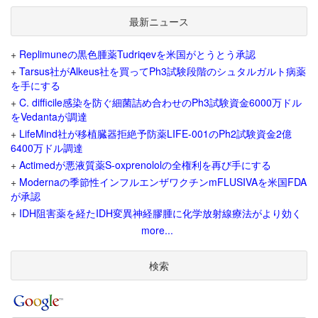
最新ニュース
+
Replimuneの黒色腫薬Tudriqevを米国がとうとう承認
+
Tarsus社がAlkeus社を買ってPh3試験段階のシュタルガルト病薬
を手にする
+
C. difficile感染を防ぐ細菌詰め合わせのPh3試験資金6000万ドル
をVedantaが調達
+
LifeMind社が移植臓器拒絶予防薬LIFE-001のPh2試験資金2億
6400万ドル調達
+
Actimedが悪液質薬S-oxprenololの全権利を再び手にする
+
Modernaの季節性インフルエンザワクチンmFLUSIVAを米国FDA
が承認
+
IDH阻害薬を経たIDH変異神経膠腫に化学放射線療法がより効く
more...
検索