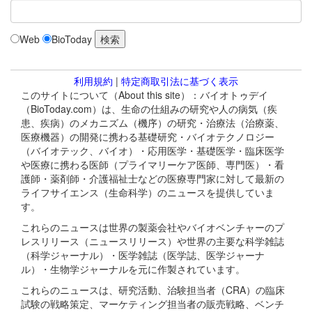
Web
BioToday
利用規約
|
特定商取引法に基づく表示
このサイトについて（About this site）：バイオトゥデイ
（BioToday.com）は、生命の仕組みの研究や人の病気（疾
患、疾病）のメカニズム（機序）の研究・治療法（治療薬、
医療機器）の開発に携わる基礎研究・バイオテクノロジー
（バイオテック、バイオ）・応用医学・基礎医学・臨床医学
や医療に携わる医師（プライマリーケア医師、専門医）・看
護師・薬剤師・介護福祉士などの医療専門家に対して最新の
ライフサイエンス（生命科学）のニュースを提供していま
す。
これらのニュースは世界の製薬会社やバイオベンチャーのプ
レスリリース（ニュースリリース）や世界の主要な科学雑誌
（科学ジャーナル）・医学雑誌（医学誌、医学ジャーナ
ル）・生物学ジャーナルを元に作製されています。
これらのニュースは、研究活動、治験担当者（CRA）の臨床
試験の戦略策定、マーケティング担当者の販売戦略、ベンチ