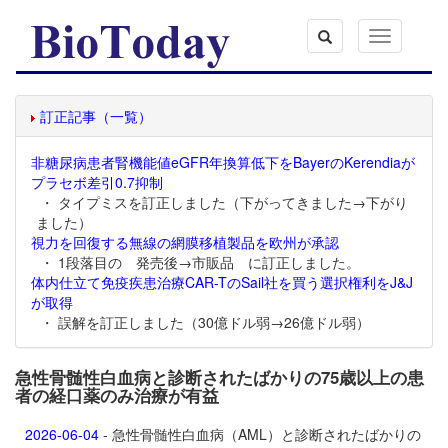
Toggle
navigation
訂正記事（一覧）
非糖尿病患者腎機能値eGFR年換算低下をBayerのKerendiaが
プラセボ差引0.7抑制
・ タイプミスを訂正しました（下がってきました→下がり
ました）
視力を回復する無線の網膜移植製品を欧州が承認
・ 1段落目の 発売後→市販品 に訂正しました。
体内仕立て免疫疾患治療CAR-TのSail社を買う選択権利をJ&J
が取得
・ 誤解を訂正しました（30億ドル弱→26億ドル弱）
急性骨髄性白血病と診断されたばかりの75歳以上の患
者の経口薬のみ治療が有益
2026-06-04
- 急性骨髄性白血病（AML）と診断されたばかりの