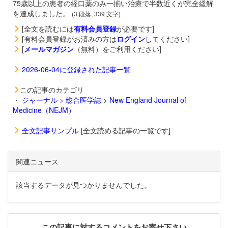
75歳以上の患者の経口薬のみ一揃い治療で半数近くが完全緩解
を達成しました。
(3 段落, 339 文字)
[全文を読むには
有料会員登録
が必要です]
[有料会員登録がお済みの方は
ログイン
してください]
[
メールマガジン
（無料）をご利用ください]
2026-06-04に登録された記事一覧
この記事のカテゴリ
・
ジャーナル
>
総合医学誌
>
New England Journal of
Medicine（NEJM）
全文記事サンプル
[全文読める記事の一覧です]
関連ニュース
該当するデータが見つかりませんでした。
この記事に対するコメントをお寄せ下さい