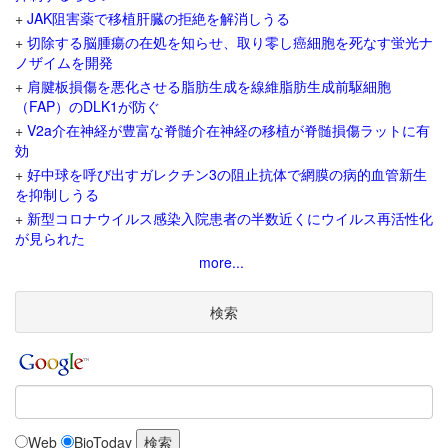
+
JAK阻害薬で移植肝臓の拒絶を解消しうる
+
切除する脳腫瘍の在処を知らせ、取り零し癌細胞を死なす蛍光ナ
ノザイムを開発
+
肩腱板損傷を悪化させる脂肪生成を線維脂肪生成前駆細胞
（FAP）のDLK1が防ぐ
+
V2a介在神経が豊富な脊髄介在神経の移植が脊髄損傷ラットに有
効
+
好中球を呼び出すガレクチン3の阻止抗体で網膜の病的血管新生
を抑制しうる
+
新型コロナウイルス感染入院患者の半数近くにウイルス再活性化
が見られた
more...
検索
Web
BioToday