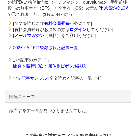
の抗PD-L1抗体
Imfinzi（イミフィンジ、durvalumab）手術前後
投与の無事生存（EFS）と全生存（OS）改善が
Ph3試験VOLGA
で示されました。
(3 段落, 467 文字)
[全文を読むには
有料会員登録
が必要です]
[有料会員登録がお済みの方は
ログイン
してください]
[
メールマガジン
（無料）をご利用ください]
2026-05-15に登録された記事一覧
この記事のカテゴリ
・
開発
>
臨床試験
>
第3相/ピボタル試験
全文記事サンプル
[全文読める記事の一覧です]
関連ニュース
該当するデータが見つかりませんでした。
この記事に対するコメントをお寄せ下さい