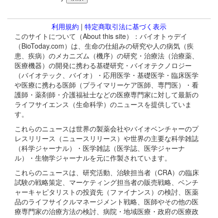
利用規約
|
特定商取引法に基づく表示
このサイトについて（About this site）：バイオトゥデイ
（BioToday.com）は、生命の仕組みの研究や人の病気（疾
患、疾病）のメカニズム（機序）の研究・治療法（治療薬、
医療機器）の開発に携わる基礎研究・バイオテクノロジー
（バイオテック、バイオ）・応用医学・基礎医学・臨床医学
や医療に携わる医師（プライマリーケア医師、専門医）・看
護師・薬剤師・介護福祉士などの医療専門家に対して最新の
ライフサイエンス（生命科学）のニュースを提供していま
す。
これらのニュースは世界の製薬会社やバイオベンチャーのプ
レスリリース（ニュースリリース）や世界の主要な科学雑誌
（科学ジャーナル）・医学雑誌（医学誌、医学ジャーナ
ル）・生物学ジャーナルを元に作製されています。
これらのニュースは、研究活動、治験担当者（CRA）の臨床
試験の戦略策定、マーケティング担当者の販売戦略、ベンチ
ャーキャピタリストの投資先（ファイナンス）の検討、医薬
品のライフサイクルマネージメント戦略、医師やその他の医
療専門家の治療方法の検討、病院・地域医療・政府の医療政