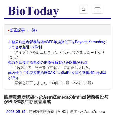
Toggle
navigation
訂正記事（一覧）
非糖尿病患者腎機能値eGFR年換算低下をBayerのKerendiaが
プラセボ差引0.7抑制
・ タイプミスを訂正しました（下がってきました→下がり
ました）
視力を回復する無線の網膜移植製品を欧州が承認
・ 1段落目の 発売後→市販品 に訂正しました。
体内仕立て免疫疾患治療CAR-TのSail社を買う選択権利をJ&J
が取得
・ 誤解を訂正しました（30億ドル弱→26億ドル弱）
筋層浸潤膀胱癌へのAstraZenecaのImfinzi術前後投与
がPh3試験生存改善達成
2026-05-15
- 筋層浸潤膀胱癌（MIBC）患者へのAstraZeneca