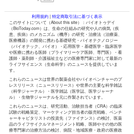
利用規約
|
特定商取引法に基づく表示
このサイトについて（About this site）：バイオトゥデイ
（BioToday.com）は、生命の仕組みの研究や人の病気（疾
患、疾病）のメカニズム（機序）の研究・治療法（治療薬、
医療機器）の開発に携わる基礎研究・バイオテクノロジー
（バイオテック、バイオ）・応用医学・基礎医学・臨床医学
や医療に携わる医師（プライマリーケア医師、専門医）・看
護師・薬剤師・介護福祉士などの医療専門家に対して最新の
ライフサイエンス（生命科学）のニュースを提供していま
す。
これらのニュースは世界の製薬会社やバイオベンチャーのプ
レスリリース（ニュースリリース）や世界の主要な科学雑誌
（科学ジャーナル）・医学雑誌（医学誌、医学ジャーナ
ル）・生物学ジャーナルを元に作製されています。
これらのニュースは、研究活動、治験担当者（CRA）の臨床
試験の戦略策定、マーケティング担当者の販売戦略、ベンチ
ャーキャピタリストの投資先（ファイナンス）の検討、医薬
品のライフサイクルマネージメント戦略、医師やその他の医
療専門家の治療方法の検討、病院・地域医療・政府の医療政