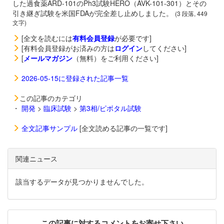
した過食薬
ARD-101のPh3試験HERO（AVK-101-301）とその
引き継ぎ試験を米国FDAが完全差し止めしました。
(3 段落, 449
文字)
[全文を読むには
有料会員登録
が必要です]
[有料会員登録がお済みの方は
ログイン
してください]
[
メールマガジン
（無料）をご利用ください]
2026-05-15に登録された記事一覧
この記事のカテゴリ
・
開発
>
臨床試験
>
第3相/ピボタル試験
全文記事サンプル
[全文読める記事の一覧です]
関連ニュース
該当するデータが見つかりませんでした。
この記事に対するコメントをお寄せ下さい