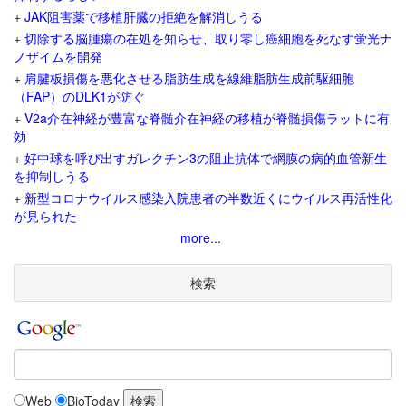
+
JAK阻害薬で移植肝臓の拒絶を解消しうる
+
切除する脳腫瘍の在処を知らせ、取り零し癌細胞を死なす蛍光ナ
ノザイムを開発
+
肩腱板損傷を悪化させる脂肪生成を線維脂肪生成前駆細胞
（FAP）のDLK1が防ぐ
+
V2a介在神経が豊富な脊髄介在神経の移植が脊髄損傷ラットに有
効
+
好中球を呼び出すガレクチン3の阻止抗体で網膜の病的血管新生
を抑制しうる
+
新型コロナウイルス感染入院患者の半数近くにウイルス再活性化
が見られた
more...
検索
Web
BioToday