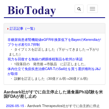
Toggle
navigation
訂正記事（一覧）
非糖尿病患者腎機能値eGFR年換算低下をBayerのKerendiaが
プラセボ差引0.7抑制
・ タイプミスを訂正しました（下がってきました→下がり
ました）
視力を回復する無線の網膜移植製品を欧州が承認
・ 1段落目の 発売後→市販品 に訂正しました。
体内仕立て免疫疾患治療CAR-TのSail社を買う選択権利をJ&J
が取得
・ 誤解を訂正しました（30億ドル弱→26億ドル弱）
Aardvark社がすでに自主停止した過食薬Ph3試験を米
国FDAが差し止め
2026-05-15
- Aardvark Therapeutics社がすでに自主的に停止