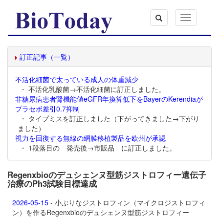
Toggle
navigation
訂正記事（一覧）
不活化細菌で太っている成人の体重減少
・ 不活化乳酸菌→不活化細菌に訂正しました。
非糖尿病患者腎機能値eGFR年換算低下をBayerのKerendiaが
プラセボ差引0.7抑制
・ タイプミスを訂正しました（下がってきました→下がり
ました）
視力を回復する無線の網膜移植製品を欧州が承認
・ 1段落目の 発売後→市販品 に訂正しました。
Regenxbioのデュシェンヌ型筋ジストロフィー遺伝子
治療のPh3試験目標達成
2026-05-15
- 小ぶりなジストロフィン（マイクロジストロフィ
ン）を作るRegenxbioのデュシェンヌ型筋ジストロフィー