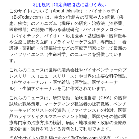
利用規約
|
特定商取引法に基づく表示
このサイトについて（About this site）：バイオトゥデイ
（BioToday.com）は、生命の仕組みの研究や人の病気（疾
患、疾病）のメカニズム（機序）の研究・治療法（治療薬、
医療機器）の開発に携わる基礎研究・バイオテクノロジー
（バイオテック、バイオ）・応用医学・基礎医学・臨床医学
や医療に携わる医師（プライマリーケア医師、専門医）・看
護師・薬剤師・介護福祉士などの医療専門家に対して最新の
ライフサイエンス（生命科学）のニュースを提供していま
す。
これらのニュースは世界の製薬会社やバイオベンチャーのプ
レスリリース（ニュースリリース）や世界の主要な科学雑誌
（科学ジャーナル）・医学雑誌（医学誌、医学ジャーナ
ル）・生物学ジャーナルを元に作製されています。
これらのニュースは、研究活動、治験担当者（CRA）の臨床
試験の戦略策定、マーケティング担当者の販売戦略、ベンチ
ャーキャピタリストの投資先（ファイナンス）の検討、医薬
品のライフサイクルマネージメント戦略、医師やその他の医
療専門家の治療方法の検討、病院・地域医療・政府の医療政
策の計画・実行を補助する資料として利用できます。
当Webサイトの著作権はすべてBioToday.comが保有していま