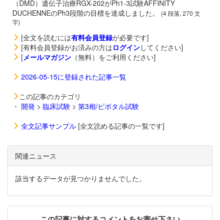
（DMD）遺伝子治療
RGX-202がPh1-3試験AFFINITY
DUCHENNEのPh3段階の目標を達成しました。
(4 段落, 270 文
字)
[全文を読むには
有料会員登録
が必要です]
[有料会員登録がお済みの方は
ログイン
してください]
[
メールマガジン
（無料）をご利用ください]
2026-05-15に登録された記事一覧
この記事のカテゴリ
・
開発
>
臨床試験
>
第3相/ピボタル試験
全文記事サンプル
[全文読める記事の一覧です]
関連ニュース
該当するデータが見つかりませんでした。
この記事に対するコメントをお寄せ下さい