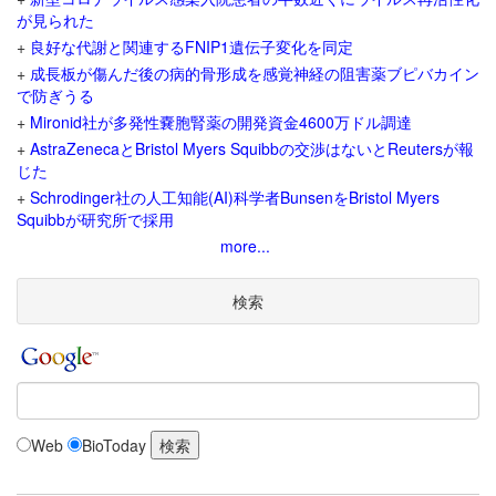
が見られた
+
良好な代謝と関連するFNIP1遺伝子変化を同定
+
成長板が傷んだ後の病的骨形成を感覚神経の阻害薬ブピバカイン
で防ぎうる
+
Mironid社が多発性嚢胞腎薬の開発資金4600万ドル調達
+
AstraZenecaとBristol Myers Squibbの交渉はないとReutersが報
じた
+
Schrodinger社の人工知能(AI)科学者BunsenをBristol Myers
Squibbが研究所で採用
more...
検索
Web
BioToday