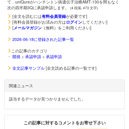
て、uniQureがハンチントン病遺伝子治療
AMT-130を間もなく
次の四半期3Qに承認申請します。
(4 段落, 473 文字)
[全文を読むには
有料会員登録
が必要です]
[有料会員登録がお済みの方は
ログイン
してください]
[
メールマガジン
（無料）をご利用ください]
2026-06-18に登録された記事一覧
この記事のカテゴリ
・
開発
>
承認申請
>
承認申請
全文記事サンプル
[全文読める記事の一覧です]
関連ニュース
該当するデータが見つかりませんでした。
この記事に対するコメントをお寄せ下さい