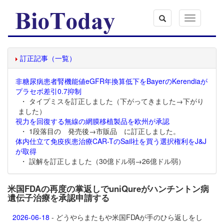
Toggle
navigation
訂正記事（一覧）
非糖尿病患者腎機能値eGFR年換算低下をBayerのKerendiaが
プラセボ差引0.7抑制
・ タイプミスを訂正しました（下がってきました→下がり
ました）
視力を回復する無線の網膜移植製品を欧州が承認
・ 1段落目の 発売後→市販品 に訂正しました。
体内仕立て免疫疾患治療CAR-TのSail社を買う選択権利をJ&J
が取得
・ 誤解を訂正しました（30億ドル弱→26億ドル弱）
米国FDAの再度の掌返しでuniQureがハンチントン病
遺伝子治療を承認申請する
2026-06-18
- どうやらまたもや米国FDAが手のひら返しをし