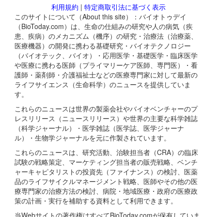
利用規約
|
特定商取引法に基づく表示
このサイトについて（About this site）：バイオトゥデイ
（BioToday.com）は、生命の仕組みの研究や人の病気（疾
患、疾病）のメカニズム（機序）の研究・治療法（治療薬、
医療機器）の開発に携わる基礎研究・バイオテクノロジー
（バイオテック、バイオ）・応用医学・基礎医学・臨床医学
や医療に携わる医師（プライマリーケア医師、専門医）・看
護師・薬剤師・介護福祉士などの医療専門家に対して最新の
ライフサイエンス（生命科学）のニュースを提供していま
す。
これらのニュースは世界の製薬会社やバイオベンチャーのプ
レスリリース（ニュースリリース）や世界の主要な科学雑誌
（科学ジャーナル）・医学雑誌（医学誌、医学ジャーナ
ル）・生物学ジャーナルを元に作製されています。
これらのニュースは、研究活動、治験担当者（CRA）の臨床
試験の戦略策定、マーケティング担当者の販売戦略、ベンチ
ャーキャピタリストの投資先（ファイナンス）の検討、医薬
品のライフサイクルマネージメント戦略、医師やその他の医
療専門家の治療方法の検討、病院・地域医療・政府の医療政
策の計画・実行を補助する資料として利用できます。
当Webサイトの著作権はすべてBioToday.comが保有していま