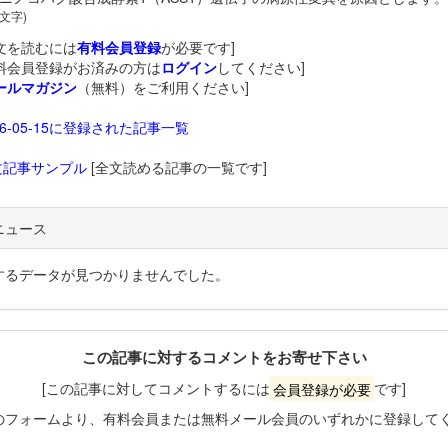
 文字)
文を読むには
有料会員登録
が必要です]
料会員登録がお済みの方は
ログイン
してください]
ールマガジン
（無料）をご利用ください]
26-05-15に登録された記事一覧
文記事サンプル
[全文読める記事の一覧です]
ニュース
するデータが見つかりませんでした。
この記事に対するコメントをお寄せ下さい
[この記事に対してコメントするには
会員登録が必要
です]
のフォームより、有料会員または無料メール会員のいずれかに登録して