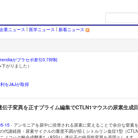
|
|
企業ニュース
医学ニュース
新着ニュース
endiaがプラセボ差引0.7抑制
→下がりました）
利をJ&Jが取得
）
1遺伝子変異を正すプライム編集でCTLN1マウスの尿素生成
05-15
- アンモニアを尿中に排泄される尿素に変えることで余分な窒素
の代謝経路・尿素サイクルの重度不調が招くシトルリン血症1型（CTLN
ニノコハク酸合成酵素1（ASS1）遺伝子の病原性変異を原因とします