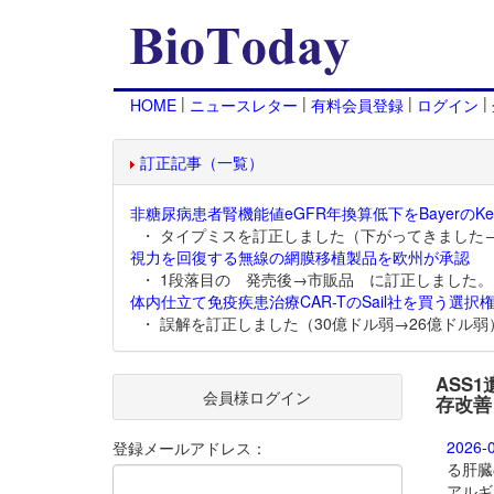
|
|
|
|
HOME
ニュースレター
有料会員登録
ログイン
訂正記事（一覧）
非糖尿病患者腎機能値eGFR年換算低下をBayerのKer
・ タイプミスを訂正しました（下がってきました
視力を回復する無線の網膜移植製品を欧州が承認
・ 1段落目の 発売後→市販品 に訂正しました。
体内仕立て免疫疾患治療CAR-TのSail社を買う選択権
・ 誤解を訂正しました（30億ドル弱→26億ドル弱
ASS
会員様ログイン
存改善
2026-
登録メールアドレス：
る肝臓
アルギ