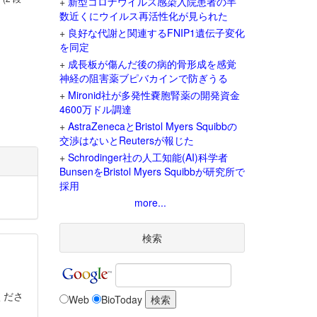
+
新型コロナウイルス感染入院患者の半
数近くにウイルス再活性化が見られた
+
良好な代謝と関連するFNIP1遺伝子変化
を同定
+
成長板が傷んだ後の病的骨形成を感覚
神経の阻害薬ブピバカインで防ぎうる
+
Mironid社が多発性嚢胞腎薬の開発資金
4600万ドル調達
+
AstraZenecaとBristol Myers Squibbの
交渉はないとReutersが報じた
+
Schrodinger社の人工知能(AI)科学者
BunsenをBristol Myers Squibbが研究所で
採用
more...
検索
くださ
Web
BioToday