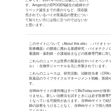
す。Amgen社のEPOGEN誕生の経緯やグ
リベック誕生までの道のりなど、現在販
売されているバイオ医薬品の歴史につい
て知りたい方には役に立つのではないか
と思います。
このサイトについて（About this site）：
医療機器）の開発に携わる基礎研究・バイオテクノ
看護師・薬剤師・介護福祉士などの医療専門家に対
これらのニュースは世界の製薬会社やバイオベンチ
ル）・生物学ジャーナルを元に作製されています。
これらのニュースは、研究活動、治験担当者（CR
医薬品のライフサイクルマネージメント戦略、医師
す。
当Webサイトの著作権はすべてBioToday.c
りません。新しい治療法を試すときには必ず医療専
くなっている可能性があります。当Webサイトで
師の診察をうけることなく、当Webサイトで得た
てください。