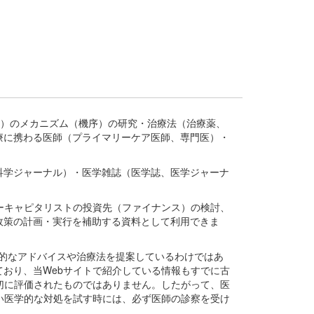
疾患、疾病）のメカニズム（機序）の研究・治療法（治療薬、
療に携わる医師（プライマリーケア医師、専門医）・
。
科学ジャーナル）・医学雑誌（医学誌、医学ジャーナ
ーキャピタリストの投資先（ファイナンス）の検討、
政策の計画・実行を補助する資料として利用できま
医学的なアドバイスや治療法を提案しているわけではあ
おり、当Webサイトで紹介している情報もすでに古
切に評価されたものではありません。したがって、医
い医学的な対処を試す時には、必ず医師の診察を受け