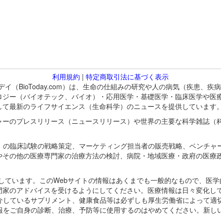
利用規約
|
特定商取引法に基づく表示
バイオトゥデイ（BioToday.com）は、生命の仕組みの研究や人の病気（
ロジー（バイオテック、バイオ）・応用医学・基礎医学・臨床医学や医
して最新のライフサイエンス（生命科学）のニュースを提供しています
ャーのプレスリリース（ニュースリリース）や世界の主要な科学雑誌（
A）の臨床試験の戦略策定、マーケティング担当者の販売戦略、ベンチャ
やその他の医療専門家の治療方法の検討、病院・地域医療・政府の医療
omが保有しています。このWebサイトの情報はあくまでも一般的なもので、
門家のアドバイスを受けるようにしてください。医療情報は日々変化して
紹介しているサプリメント、健康食品等は必ずしも厚生労働省によって適
情報をご自身の診断、治療、予防等に使用するのはやめてください。新し