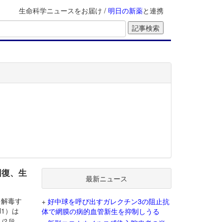
生命科学ニュースをお届け /
明日の新薬
と連携
回復、生
最新ニュース
を解毒す
+
好中球を呼び出すガレクチン3の阻止抗
1）は
体で網膜の病的血管新生を抑制しうる
。
(2 段