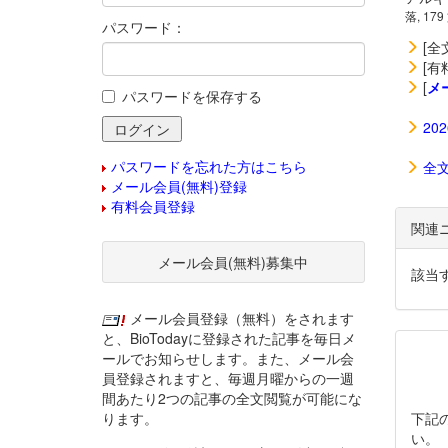
落, 179
パスワード：
[全
[有
[
メ
パスワードを保存する
20
パスワードを忘れた方はこちら
全
メール会員(無料)登録
有料会員登録
関連
メール会員(無料)募集中
該当
メール会員登録（無料）をされます
と、BioTodayに登録された記事を毎日メ
ールでお知らせします。また、メール会
員登録されますと、毎週月曜からの一週
間あたり2つの記事の全文閲覧が可能にな
ります。
下記
い。