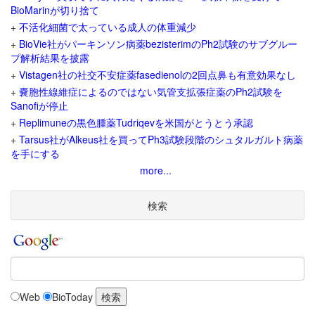
BioMarinが切り捨て
+
不活化細菌で太っている成人の体重減少
+
BioVie社がパーキンソン病薬bezisterimのPh2試験のサブグルー
プ解析結果を披露
+
Vistagen社の社交不安症薬fasedienolの2回点鼻も有意効果なし
+
嚢胞性線維症によるのではない気管支拡張症薬のPh2試験を
Sanofiが停止
+
Replimuneの黒色腫薬Tudriqevを米国がとうとう承認
+
Tarsus社がAlkeus社を買ってPh3試験段階のシュタルガルト病薬
を手にする
more...
検索
Web
BioToday