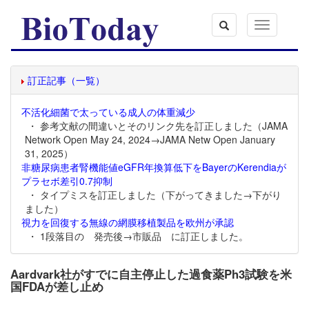
Toggle
navigation
訂正記事（一覧）
不活化細菌で太っている成人の体重減少
・ 参考文献の間違いとそのリンク先を訂正しました（JAMA
Network Open May 24, 2024→JAMA Netw Open January
31, 2025）
非糖尿病患者腎機能値eGFR年換算低下をBayerのKerendiaが
プラセボ差引0.7抑制
・ タイプミスを訂正しました（下がってきました→下がり
ました）
視力を回復する無線の網膜移植製品を欧州が承認
・ 1段落目の 発売後→市販品 に訂正しました。
Aardvark社がすでに自主停止した過食薬Ph3試験を米
国FDAが差し止め