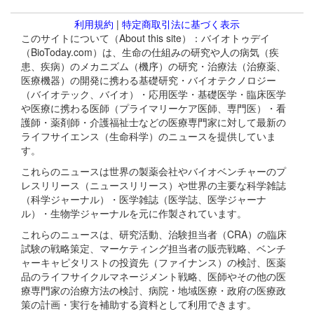
利用規約
|
特定商取引法に基づく表示
このサイトについて（About this site）：バイオトゥデイ
（BioToday.com）は、生命の仕組みの研究や人の病気（疾
患、疾病）のメカニズム（機序）の研究・治療法（治療薬、
医療機器）の開発に携わる基礎研究・バイオテクノロジー
（バイオテック、バイオ）・応用医学・基礎医学・臨床医学
や医療に携わる医師（プライマリーケア医師、専門医）・看
護師・薬剤師・介護福祉士などの医療専門家に対して最新の
ライフサイエンス（生命科学）のニュースを提供していま
す。
これらのニュースは世界の製薬会社やバイオベンチャーのプ
レスリリース（ニュースリリース）や世界の主要な科学雑誌
（科学ジャーナル）・医学雑誌（医学誌、医学ジャーナ
ル）・生物学ジャーナルを元に作製されています。
これらのニュースは、研究活動、治験担当者（CRA）の臨床
試験の戦略策定、マーケティング担当者の販売戦略、ベンチ
ャーキャピタリストの投資先（ファイナンス）の検討、医薬
品のライフサイクルマネージメント戦略、医師やその他の医
療専門家の治療方法の検討、病院・地域医療・政府の医療政
策の計画・実行を補助する資料として利用できます。