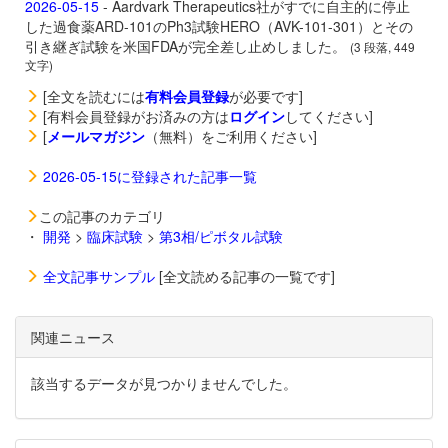
2026-05-15
- Aardvark Therapeutics社がすでに自主的に停止
した過食薬
ARD-101のPh3試験HERO（AVK-101-301）とその
引き継ぎ試験を米国FDAが完全差し止めしました。
(3 段落, 449
文字)
[全文を読むには
有料会員登録
が必要です]
[有料会員登録がお済みの方は
ログイン
してください]
[
メールマガジン
（無料）をご利用ください]
2026-05-15に登録された記事一覧
この記事のカテゴリ
・
開発
>
臨床試験
>
第3相/ピボタル試験
全文記事サンプル
[全文読める記事の一覧です]
関連ニュース
該当するデータが見つかりませんでした。