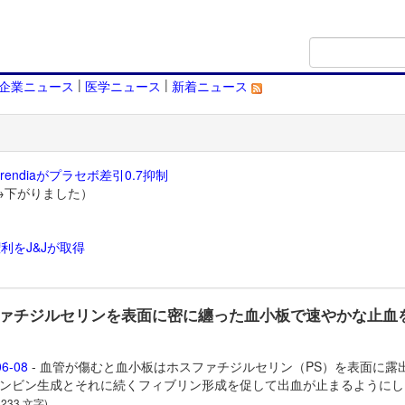
|
|
企業ニュース
医学ニュース
新着ニュース
endiaがプラセボ差引0.7抑制
→下がりました）
利をJ&Jが取得
）
ァチジルセリンを表面に密に纏った血小板で速やかな止血
06-08
- 血管が傷むと血小板はホスファチジルセリン（PS）を表面に露
ンビン生成とそれに続くフィブリン形成を促して出血が止まるようにし
 233 文字)