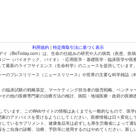
利用規約
|
特定商取引法に基づく表示
バイオトゥデイ（BioToday.com）は、生命の仕組みの研究や人の病気（
ロジー（バイオテック、バイオ）・応用医学・基礎医学・臨床医学や医
して最新のライフサイエンス（生命科学）のニュースを提供しています
ャーのプレスリリース（ニュースリリース）や世界の主要な科学雑誌（
A）の臨床試験の戦略策定、マーケティング担当者の販売戦略、ベンチャ
やその他の医療専門家の治療方法の検討、病院・地域医療・政府の医療
omが保有しています。このWebサイトの情報はあくまでも一般的なもので、
門家のアドバイスを受けるようにしてください。医療情報は日々変化して
紹介しているサプリメント、健康食品等は必ずしも厚生労働省によって適
情報をご自身の診断、治療、予防等に使用するのはやめてください。新し