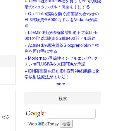
+
Tarsus社がAlkeus社を買ってPh3試験段
階のシュタルガルト病薬を手にする
+
C. difficile感染を防ぐ細菌詰め合わせの
Ph3試験資金6000万ドルをVedantaが調
達
+
LifeMind社が移植臓器拒絶予防薬LIFE-
001のPh2試験資金2億6400万ドル調達
+
Actimedが悪液質薬S-oxprenololの全権
利を再び手にする
+
Modernaの季節性インフルエンザワク
チンmFLUSIVAを米国FDAが承認
+
IDH阻害薬を経たIDH変異神経膠腫に化
学放射線療法がより効く
more...
検索
くださ
Web
BioToday