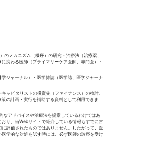
疾患、疾病）のメカニズム（機序）の研究・治療法（治療薬、
療に携わる医師（プライマリーケア医師、専門医）・
。
科学ジャーナル）・医学雑誌（医学誌、医学ジャーナ
ーキャピタリストの投資先（ファイナンス）の検討、
政策の計画・実行を補助する資料として利用できま
医学的なアドバイスや治療法を提案しているわけではあ
おり、当Webサイトで紹介している情報もすでに古
切に評価されたものではありません。したがって、医
い医学的な対処を試す時には、必ず医師の診察を受け