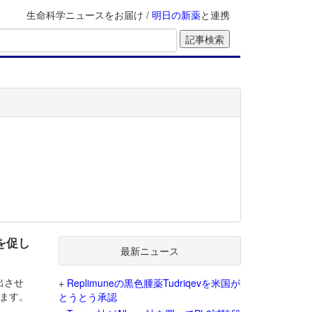
生命科学ニュースをお届け /
明日の新薬
と連携
を促し
最新ニュース
出させ
+
Replimuneの黒色腫薬Tudriqevを米国が
ます。
とうとう承認