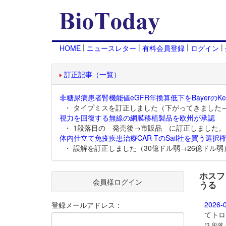
|
|
|
|
HOME
ニュースレター
有料会員登録
ログイン
訂正記事（一覧）
非糖尿病患者腎機能値eGFR年換算低下をBayerのKer
・ タイプミスを訂正しました（下がってきました
視力を回復する無線の網膜移植製品を欧州が承認
・ 1段落目の 発売後→市販品 に訂正しました。
体内仕立て免疫疾患治療CAR-TのSail社を買う選択権
・ 誤解を訂正しました（30億ドル弱→26億ドル弱
ホスフ
会員様ログイン
うる
2026-
登録メールアドレス：
てトロ
(3 段落,