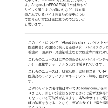
す。Amgen社のEPOGEN誕生の経緯やグ
リベック誕生までの道のりなど、現在販
売されているバイオ医薬品の歴史につい
て知りたい方には役に立つのではないか
と思います。
このサイトについて（About this site）：
医療機器）の開発に携わる基礎研究・バイオテクノ
看護師・薬剤師・介護福祉士などの医療専門家に対
これらのニュースは世界の製薬会社やバイオベンチ
ル）・生物学ジャーナルを元に作製されています。
これらのニュースは、研究活動、治験担当者（CR
医薬品のライフサイクルマネージメント戦略、医師
す。
当Webサイトの著作権はすべてBioToday.c
りません。新しい治療法を試すときには必ず医療専
くなっている可能性があります。当Webサイトで
師の診察をうけることなく、当Webサイトで得た
てください。