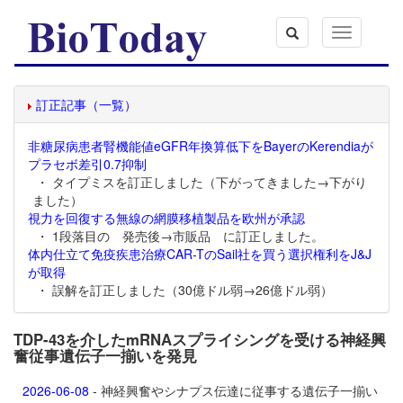
Toggle
navigation
訂正記事（一覧）
非糖尿病患者腎機能値eGFR年換算低下をBayerのKerendiaが
プラセボ差引0.7抑制
・ タイプミスを訂正しました（下がってきました→下がり
ました）
視力を回復する無線の網膜移植製品を欧州が承認
・ 1段落目の 発売後→市販品 に訂正しました。
体内仕立て免疫疾患治療CAR-TのSail社を買う選択権利をJ&J
が取得
・ 誤解を訂正しました（30億ドル弱→26億ドル弱）
TDP-43を介したmRNAスプライシングを受ける神経興
奮従事遺伝子一揃いを発見
2026-06-08
- 神経興奮やシナプス伝達に従事する遺伝子一揃い