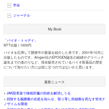
学会
ジャーナル
My Book
「バイオ・トゥデイ」
NTT出版 | 1600円
バイオを応用して開発中の新薬を紹介した本です。2001年10月に
出版したものです。Amgen社のEPOGEN誕生の経緯やグリベック
誕生までの道のりなど、現在販売されているバイオ医薬品の歴史
について知りたい方には役に立つのではないかと思います。
最新ニュース
+
JAK阻害薬で移植肝臓の拒絶を解消しうる
+
切除する脳腫瘍の在処を知らせ、取り零し癌細胞を死なす蛍光ナ
ノザイムを開発