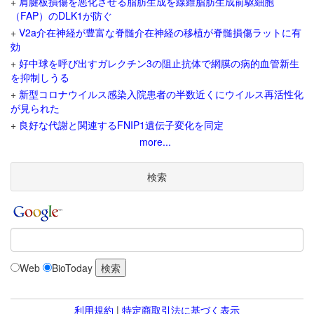
+
肩腱板損傷を悪化させる脂肪生成を線維脂肪生成前駆細胞
（FAP）のDLK1が防ぐ
+
V2a介在神経が豊富な脊髄介在神経の移植が脊髄損傷ラットに有
効
+
好中球を呼び出すガレクチン3の阻止抗体で網膜の病的血管新生
を抑制しうる
+
新型コロナウイルス感染入院患者の半数近くにウイルス再活性化
が見られた
+
良好な代謝と関連するFNIP1遺伝子変化を同定
more...
検索
Web
BioToday
利用規約
|
特定商取引法に基づく表示