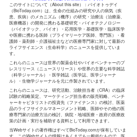
このサイトについて（About this site）：バイオトゥデイ
（BioToday.com）は、生命の仕組みの研究や人の病気（疾
患、疾病）のメカニズム（機序）の研究・治療法（治療薬、
医療機器）の開発に携わる基礎研究・バイオテクノロジー
（バイオテック、バイオ）・応用医学・基礎医学・臨床医学
や医療に携わる医師（プライマリーケア医師、専門医）・看
護師・薬剤師・介護福祉士などの医療専門家に対して最新の
ライフサイエンス（生命科学）のニュースを提供していま
す。
これらのニュースは世界の製薬会社やバイオベンチャーのプ
レスリリース（ニュースリリース）や世界の主要な科学雑誌
（科学ジャーナル）・医学雑誌（医学誌、医学ジャーナ
ル）・生物学ジャーナルを元に作製されています。
これらのニュースは、研究活動、治験担当者（CRA）の臨床
試験の戦略策定、マーケティング担当者の販売戦略、ベンチ
ャーキャピタリストの投資先（ファイナンス）の検討、医薬
品のライフサイクルマネージメント戦略、医師やその他の医
療専門家の治療方法の検討、病院・地域医療・政府の医療政
策の計画・実行を補助する資料として利用できます。
当Webサイトの著作権はすべてBioToday.comが保有していま
す。このWebサイトの情報はあくまでも一般的なもので、医