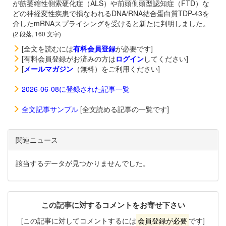
が筋萎縮性側索硬化症（ALS）や前頭側頭型認知症（FTD）な
どの神経変性疾患で損なわれるDNA/RNA結合蛋白質TDP-43を
介したmRNAスプライシングを受けると新たに判明しました。
(2 段落, 160 文字)
[全文を読むには
有料会員登録
が必要です]
[有料会員登録がお済みの方は
ログイン
してください]
[
メールマガジン
（無料）をご利用ください]
2026-06-08に登録された記事一覧
全文記事サンプル
[全文読める記事の一覧です]
関連ニュース
該当するデータが見つかりませんでした。
この記事に対するコメントをお寄せ下さい
[この記事に対してコメントするには
会員登録が必要
です]