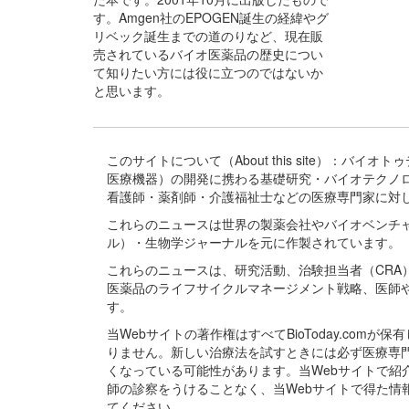
す。Amgen社のEPOGEN誕生の経緯やグ
リベック誕生までの道のりなど、現在販
売されているバイオ医薬品の歴史につい
て知りたい方には役に立つのではないか
と思います。
このサイトについて（About this site）：
医療機器）の開発に携わる基礎研究・バイオテクノ
看護師・薬剤師・介護福祉士などの医療専門家に対
これらのニュースは世界の製薬会社やバイオベンチ
ル）・生物学ジャーナルを元に作製されています。
これらのニュースは、研究活動、治験担当者（CR
医薬品のライフサイクルマネージメント戦略、医師
す。
当Webサイトの著作権はすべてBioToday.c
りません。新しい治療法を試すときには必ず医療専
くなっている可能性があります。当Webサイトで
師の診察をうけることなく、当Webサイトで得た
てください。