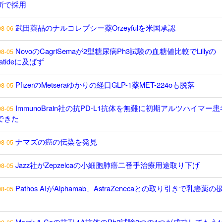
所で採用
武田薬品のナルコレプシー薬Orzeyfulを米国承認
08-06
NovoのCagriSemaが2型糖尿病Ph3試験の血糖値比較でLillyの
08-05
epatideに及ばず
PfizerのMetseraゆかりの経口GLP-1薬MET-224oも脱落
08-05
ImmunoBrain社の抗PD-L1抗体を無難に初期アルツハイマー
08-05
できた
ナマズの癌の伝染を発見
08-05
Jazz社がZepzelcaの小細胞肺癌二番手治療用途取り下げ
08-05
Pathos AIがAlphamab、AstraZenecaとの取り引きで乳癌薬
08-05
Merck & Coの抗TL1A抗体のPh2試験2つの1つが成功してもう