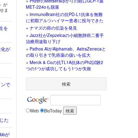
+
PfizerのMetseraゆかりの経口GLP-1薬
）が
MET-224oも脱落
せま
+
ImmunoBrain社の抗PD-L1抗体を無難
に初期アルツハイマー患者に投与できた
生を
+
ナマズの癌の伝染を発見
+
Jazz社がZepzelcaの小細胞肺癌二番手
治療用途取り下げ
性化が
+
Pathos AIがAlphamab、AstraZenecaと
の取り引きで乳癌薬の扱いを拡大
+
Merck & Coの抗TL1A抗体のPh2試験2
つの1つが成功してもう1つが失敗
検索
インで
Web
BioToday
が報じた
ibbが