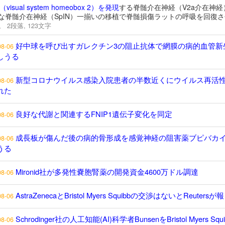
2（visual system homeobox 2）を発現
する脊髄介在神経（V2a介在神経
な脊髄介在神経（SpIN）一揃いの移植で脊髄損傷ラットの呼吸を回復さ
。
2段落, 123文字
好中球を呼び出すガレクチン3の阻止抗体で網膜の病的血管新
08-06
しうる
新型コロナウイルス感染入院患者の半数近くにウイルス再活
08-06
れた
良好な代謝と関連するFNIP1遺伝子変化を同定
08-06
成長板が傷んだ後の病的骨形成を感覚神経の阻害薬ブピバカ
08-06
うる
Mironid社が多発性嚢胞腎薬の開発資金4600万ドル調達
08-06
AstraZenecaとBristol Myers Squibbの交渉はないとReuters
08-06
Schrodinger社の人工知能(AI)科学者BunsenをBristol Myers Squ
08-06