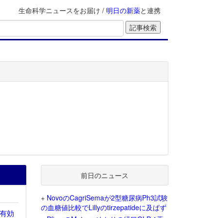
生命科学ニュースをお届け /
明日の新薬
と連携
前日のニュース
+
NovoのCagriSemaが2型糖尿病Ph3試験
の血糖値比較でLillyのtirzepatideに及ばず
有効