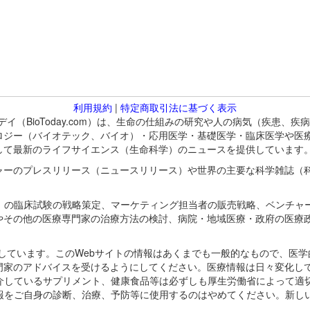
利用規約
|
特定商取引法に基づく表示
バイオトゥデイ（BioToday.com）は、生命の仕組みの研究や人の病気（
ロジー（バイオテック、バイオ）・応用医学・基礎医学・臨床医学や医
して最新のライフサイエンス（生命科学）のニュースを提供しています
ャーのプレスリリース（ニュースリリース）や世界の主要な科学雑誌（
A）の臨床試験の戦略策定、マーケティング担当者の販売戦略、ベンチャ
やその他の医療専門家の治療方法の検討、病院・地域医療・政府の医療
omが保有しています。このWebサイトの情報はあくまでも一般的なもので、
門家のアドバイスを受けるようにしてください。医療情報は日々変化して
紹介しているサプリメント、健康食品等は必ずしも厚生労働省によって適
情報をご自身の診断、治療、予防等に使用するのはやめてください。新し