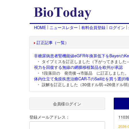
|
|
|
|
HOME
ニュースレター
有料会員登録
ログイン
訂正記事（一覧）
非糖尿病患者腎機能値eGFR年換算低下をBayerのKer
・ タイプミスを訂正しました（下がってきました
視力を回復する無線の網膜移植製品を欧州が承認
・ 1段落目の 発売後→市販品 に訂正しました。
体内仕立て免疫疾患治療CAR-TのSail社を買う選択権
・ 誤解を訂正しました（30億ドル弱→26億ドル弱
会員様ログイン
登録メールアドレス：
110
2026-