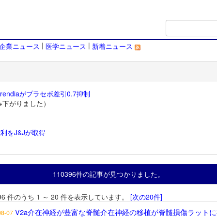
|
|
企業ニュース
医学ニュース
新着ニュース
endiaがプラセボ差引0.7抑制
→下がりました）
利をJ&Jが取得
）
110396件の記事が見つかりました。
396 件のうち 1 ～ 20 件を表示しています。
[次の20件]
V2a介在神経が豊富な脊髄介在神経の移植が脊髄損傷ラットに
08-07