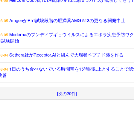
08-05
AmgenがPh1試験段階の肥満薬AMG 513の更なる開発中止
08-05
Modernaのブンディブギョウイルスによるエボラ疾患予防ワ
08-05
h1試験開始
Sethera社がReceptor.AIと組んで大環状ペプチド薬を作る
08-04
1日のうち食べないでいる時間帯を15時間以上とすることで認
08-04
改善
[次の20件]