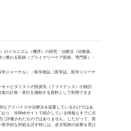
疾患、疾病）のメカニズム（機序）の研究・治療法（治療薬、
療に携わる医師（プライマリーケア医師、専門医）・
。
科学ジャーナル）・医学雑誌（医学誌、医学ジャーナ
ーキャピタリストの投資先（ファイナンス）の検討、
政策の計画・実行を補助する資料として利用できま
医学的なアドバイスや治療法を提案しているわけではあ
おり、当Webサイトで紹介している情報もすでに古
切に評価されたものではありません。したがって、医
い医学的な対処を試す時には、必ず医師の診察を受け