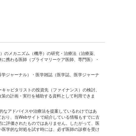
疾患、疾病）のメカニズム（機序）の研究・治療法（治療薬、
療に携わる医師（プライマリーケア医師、専門医）・
。
科学ジャーナル）・医学雑誌（医学誌、医学ジャーナ
ーキャピタリストの投資先（ファイナンス）の検討、
政策の計画・実行を補助する資料として利用できま
医学的なアドバイスや治療法を提案しているわけではあ
おり、当Webサイトで紹介している情報もすでに古
切に評価されたものではありません。したがって、医
い医学的な対処を試す時には、必ず医師の診察を受け