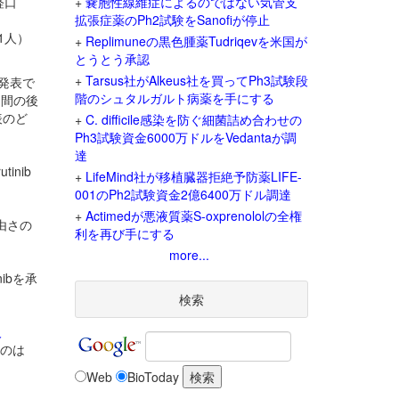
経口
+
嚢胞性線維症によるのではない気管支
拡張症薬のPh2試験をSanofiが停止
（1人）
+
Replimuneの黒色腫薬Tudriqevを米国が
とうとう承認
+
Tarsus社がAlkeus社を買ってPh3試験段
の発表で
階のシュタルガルト病薬を手にする
期間の後
表のど
+
C. difficile感染を防ぐ細菌詰め合わせの
Ph3試験資金6000万ドルをVedantaが調
達
utinib
+
LifeMind社が移植臓器拒絶予防薬LIFE-
001のPh2試験資金2億6400万ドル調達
+
Actimedが悪液質薬S-oxprenololの全権
自由さの
利を再び手にする
more...
inibを承
検索
人
たのは
Web
BioToday