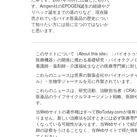
す。Amgen社のEPOGEN誕生の経緯やグ
リベック誕生までの道のりなど、現在販
売されているバイオ医薬品の歴史につい
て知りたい方には役に立つのではないか
と思います。
このサイトについて（About this site）：
医療機器）の開発に携わる基礎研究・バイオテクノ
看護師・薬剤師・介護福祉士などの医療専門家に対
これらのニュースは世界の製薬会社やバイオベンチ
ル）・生物学ジャーナルを元に作製されています。
これらのニュースは、研究活動、治験担当者（CR
医薬品のライフサイクルマネージメント戦略、医師
す。
当Webサイトの著作権はすべてBioToday.c
りません。新しい治療法を試すときには必ず医療専
くなっている可能性があります。当Webサイトで
師の診察をうけることなく、当Webサイトで得た
てください。