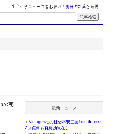
生命科学ニュースをお届け /
明日の新薬
と連携
ibの死
最新ニュース
+
Vistagen社の社交不安症薬fasedienolの
2回点鼻も有意効果なし