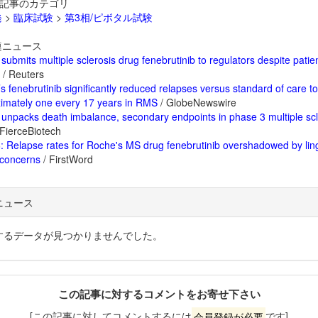
記事のカテゴリ
発
>
臨床試験
>
第3相/ピボタル試験
ニュース
submits multiple sclerosis drug fenebrutinib to regulators despite patie
/ Reuters
s fenebrutinib significantly reduced relapses versus standard of care to
imately one every 17 years in RMS
/ GlobeNewswire
unpacks death imbalance, secondary endpoints in phase 3 multiple scl
FierceBiotech
 Relapse rates for Roche's MS drug fenebrutinib overshadowed by lin
 concerns
/ FirstWord
ニュース
するデータが見つかりませんでした。
この記事に対するコメントをお寄せ下さい
[この記事に対してコメントするには
会員登録が必要
です]