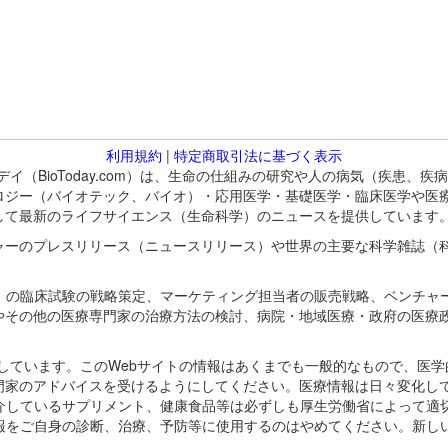
利用規約
|
特定商取引法に基づく表示
バイオトゥデイ（BioToday.com）は、生命の仕組みの研究や人の病気（
ロジー（バイオテック、バイオ）・応用医学・基礎医学・臨床医学や医
して最新のライフサイエンス（生命科学）のニュースを提供しています
ャーのプレスリリース（ニュースリリース）や世界の主要な科学雑誌（
A）の臨床試験の戦略策定、マーケティング担当者の販売戦略、ベンチャ
やその他の医療専門家の治療方法の検討、病院・地域医療・政府の医療
omが保有しています。このWebサイトの情報はあくまでも一般的なもので、
門家のアドバイスを受けるようにしてください。医療情報は日々変化して
紹介しているサプリメント、健康食品等は必ずしも厚生労働省によって適
情報をご自身の診断、治療、予防等に使用するのはやめてください。新し