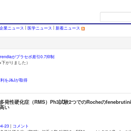
|
|
企業ニュース
医学ニュース
新着ニュース
endiaがプラセボ差引0.7抑制
→下がりました）
利をJ&Jが取得
）
発性硬化症（RMS）Ph3試験2つでのRocheのfenebrutin
高い
04-23
|
コメント