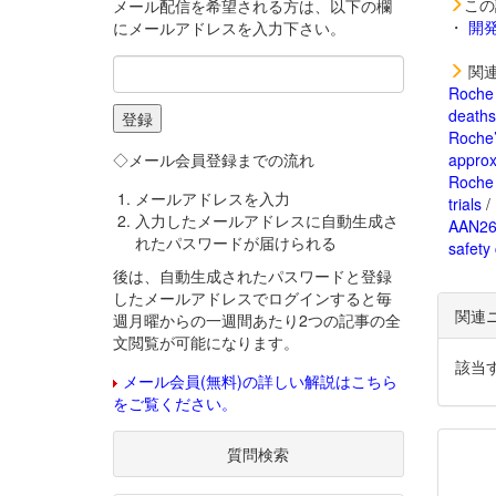
この
メール配信を希望される方は、以下の欄
・
開
にメールアドレスを入力下さい。
関連
Roche 
deaths
Roche’
◇メール会員登録までの流れ
approx
Roche 
メールアドレスを入力
trials
/ 
入力したメールアドレスに自動生成さ
AAN26:
れたパスワードが届けられる
safety
後は、自動生成されたパスワードと登録
したメールアドレスでログインすると毎
関連
週月曜からの一週間あたり2つの記事の全
文閲覧が可能になります。
該当
メール会員(無料)の詳しい解説はこちら
をご覧ください。
質問検索