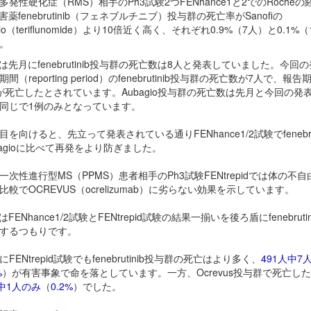
多発性硬化症（RMS）相手のPh3試験2つFENhance1と2でのRocheの
阻害薬
fenebrutinib（フェネブルチニブ）投与群の死亡率がSanofiの
gio（teriflunomide）より10倍近く高く、それぞれ0.9%（7人）と0.1%
。
eは先月に
fenebrutinib投与群の死亡数は8人と発表していました。今回
間（reporting period）の
fenebrutinib投与群の死亡数が7人で、報告
が死亡したとされています。
Aubagio投与群の死亡数は先月と今回の発
同じで1例のみとなっています。
目を向けると、先立って発表されている通りFENhance1/2試験で
fenebr
bagioに比べて再発をより防ぎました。
一次性進行型MS（PPMS）患者相手のPh3試験FENtrepidでは体の不
比較で
OCREVUS（ocrelizumab）に劣らない効果を示しています。
eはFENhance1/2試験とFENtrepid試験の結果一揃いを後ろ盾に
fenebrut
するつもりです。
FENtrepid試験でも
fenebrutinib投与群の死亡はより多く、
491人中7
%
）が有害事象で命を落としています。一方、
Ocrevus投与群で死亡し
人中1人のみ
（
0.2%
）でした。