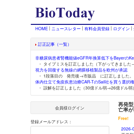
|
|
|
|
HOME
ニュースレター
有料会員登録
ログイン
訂正記事（一覧）
非糖尿病患者腎機能値eGFR年換算低下をBayerのKer
・ タイプミスを訂正しました（下がってきました
視力を回復する無線の網膜移植製品を欧州が承認
・ 1段落目の 発売後→市販品 に訂正しました。
体内仕立て免疫疾患治療CAR-TのSail社を買う選択権
・ 誤解を訂正しました（30億ドル弱→26億ドル弱
再発型多
会員様ログイン
亡率が
Free!
登録メールアドレス：
2026-