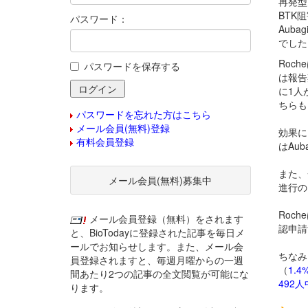
再発型
BTK
パスワード：
Auba
でした
Roch
パスワードを保存する
は報告期
に1人
ちらも
パスワードを忘れた方はこちら
メール会員(無料)登録
効果に
有料会員登録
は
Au
また、
メール会員(無料)募集中
進行の
Roch
メール会員登録（無料）をされます
認申請
と、BioTodayに登録された記事を毎日メ
ールでお知らせします。また、メール会
ちなみに
員登録されますと、毎週月曜からの一週
（
1.4
間あたり2つの記事の全文閲覧が可能にな
492
ります。