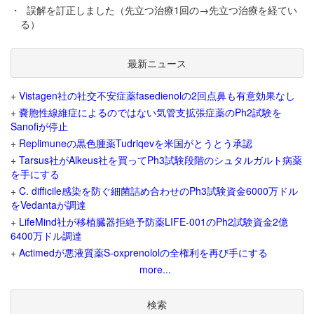
・
誤解を訂正しました（先立つ治療1回の→先立つ治療を経てい
る）
最新ニュース
+
Vistagen社の社交不安症薬fasedienolの2回点鼻も有意効果なし
+
嚢胞性線維症によるのではない気管支拡張症薬のPh2試験を
Sanofiが停止
+
Replimuneの黒色腫薬Tudriqevを米国がとうとう承認
+
Tarsus社がAlkeus社を買ってPh3試験段階のシュタルガルト病薬
を手にする
+
C. difficile感染を防ぐ細菌詰め合わせのPh3試験資金6000万ドル
をVedantaが調達
+
LifeMind社が移植臓器拒絶予防薬LIFE-001のPh2試験資金2億
6400万ドル調達
+
Actimedが悪液質薬S-oxprenololの全権利を再び手にする
more...
検索