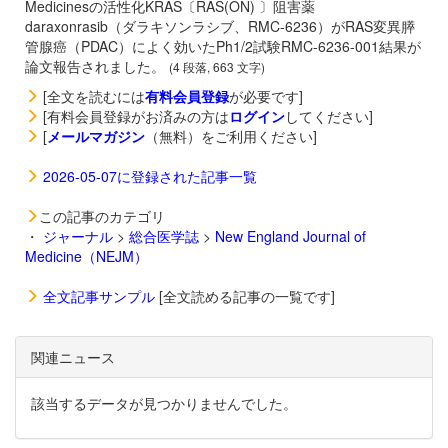
Medicinesの活性化KRAS〔RAS(ON) 〕阻害薬
daraxonrasib（ダラキソンラシブ、RMC-6236）がRAS変異膵
管腺癌（PDAC）によく効いたPh1/2試験RMC-6236-001結果が
論文報告されました。
(4 段落, 663 文字)
[全文を読むには
有料会員登録
が必要です]
[有料会員登録がお済みの方は
ログイン
してください]
[
メールマガジン
（無料）をご利用ください]
2026-05-07に登録された記事一覧
この記事のカテゴリ
・
ジャーナル
>
総合医学誌
>
New England Journal of
Medicine（NEJM）
全文記事サンプル
[全文読める記事の一覧です]
関連ニュース
該当するデータが見つかりませんでした。