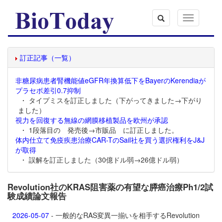
Toggle
navigation
訂正記事（一覧）
非糖尿病患者腎機能値eGFR年換算低下をBayerのKerendiaが
プラセボ差引0.7抑制
・ タイプミスを訂正しました（下がってきました→下がり
ました）
視力を回復する無線の網膜移植製品を欧州が承認
・ 1段落目の 発売後→市販品 に訂正しました。
体内仕立て免疫疾患治療CAR-TのSail社を買う選択権利をJ&J
が取得
・ 誤解を訂正しました（30億ドル弱→26億ドル弱）
Revolution社のKRAS阻害薬の有望な膵癌治療Ph1/2試
験成績論文報告
2026-05-07
- 一般的なRAS変異一揃いを相手するRevolution