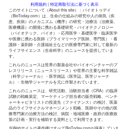
利用規約
|
特定商取引法に基づく表示
このサイトについて（About this site）：バイオトゥデイ
（BioToday.com）は、生命の仕組みの研究や人の病気（疾
患、疾病）のメカニズム（機序）の研究・治療法（治療薬、
医療機器）の開発に携わる基礎研究・バイオテクノロジー
（バイオテック、バイオ）・応用医学・基礎医学・臨床医学
や医療に携わる医師（プライマリーケア医師、専門医）・看
護師・薬剤師・介護福祉士などの医療専門家に対して最新の
ライフサイエンス（生命科学）のニュースを提供していま
す。
これらのニュースは世界の製薬会社やバイオベンチャーのプ
レスリリース（ニュースリリース）や世界の主要な科学雑誌
（科学ジャーナル）・医学雑誌（医学誌、医学ジャーナ
ル）・生物学ジャーナルを元に作製されています。
これらのニュースは、研究活動、治験担当者（CRA）の臨床
試験の戦略策定、マーケティング担当者の販売戦略、ベンチ
ャーキャピタリストの投資先（ファイナンス）の検討、医薬
品のライフサイクルマネージメント戦略、医師やその他の医
療専門家の治療方法の検討、病院・地域医療・政府の医療政
策の計画・実行を補助する資料として利用できます。
当Webサイトの著作権はすべてBioToday.comが保有していま