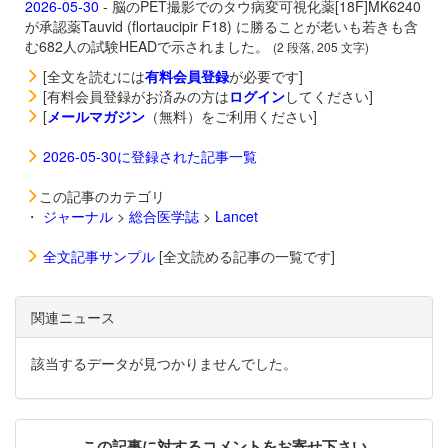
2026-05-30
- 脳のPET撮影でのタウ病変可視化薬
[18F]MK6240
が承認薬
Tauvid (flortaucipir F18) に勝ることが老いも若きも含
む682人の試験HEADで示されました。
(2 段落, 205 文字)
[全文を読むには
有料会員登録
が必要です]
[有料会員登録がお済みの方は
ログイン
してください]
[
メールマガジン
（無料）をご利用ください]
2026-05-30に登録された記事一覧
この記事のカテゴリ
・
ジャーナル
>
総合医学誌
>
Lancet
全文記事サンプル
[全文読める記事の一覧です]
関連ニュース
該当するデータが見つかりませんでした。
この記事に対するコメントをお寄せ下さい