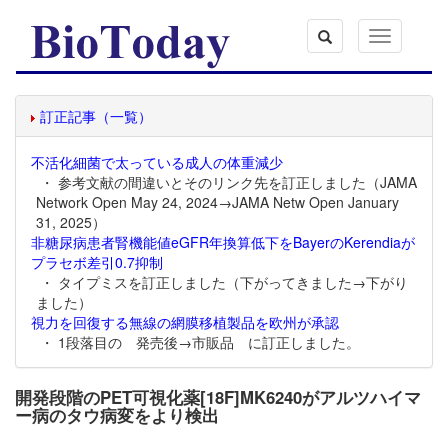
Toggle
navigation
訂正記事（一覧）
不活化細菌で太っている成人の体重減少
・ 参考文献の間違いとそのリンク先を訂正しました（JAMA
Network Open May 24, 2024→JAMA Netw Open January
31, 2025）
非糖尿病患者腎機能値eGFR年換算低下をBayerのKerendiaが
プラセボ差引0.7抑制
・ タイプミスを訂正しました（下がってきました→下がり
ました）
視力を回復する無線の網膜移植製品を欧州が承認
・ 1段落目の 発売後→市販品 に訂正しました。
開発段階のPET可視化薬[18F]MK6240がアルツハイマ
ー病のタウ病変をより検出