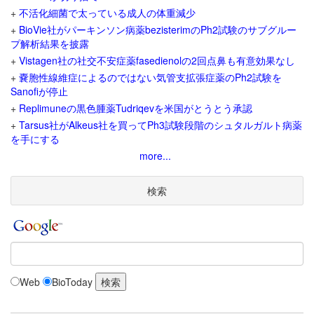
+
不活化細菌で太っている成人の体重減少
+
BioVie社がパーキンソン病薬bezisterimのPh2試験のサブグルー
プ解析結果を披露
+
Vistagen社の社交不安症薬fasedienolの2回点鼻も有意効果なし
+
嚢胞性線維症によるのではない気管支拡張症薬のPh2試験を
Sanofiが停止
+
Replimuneの黒色腫薬Tudriqevを米国がとうとう承認
+
Tarsus社がAlkeus社を買ってPh3試験段階のシュタルガルト病薬
を手にする
more...
検索
Web
BioToday