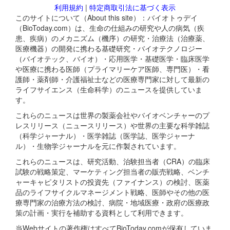
利用規約
|
特定商取引法に基づく表示
このサイトについて（About this site）：バイオトゥデイ
（BioToday.com）は、生命の仕組みの研究や人の病気（疾
患、疾病）のメカニズム（機序）の研究・治療法（治療薬、
医療機器）の開発に携わる基礎研究・バイオテクノロジー
（バイオテック、バイオ）・応用医学・基礎医学・臨床医学
や医療に携わる医師（プライマリーケア医師、専門医）・看
護師・薬剤師・介護福祉士などの医療専門家に対して最新の
ライフサイエンス（生命科学）のニュースを提供していま
す。
これらのニュースは世界の製薬会社やバイオベンチャーのプ
レスリリース（ニュースリリース）や世界の主要な科学雑誌
（科学ジャーナル）・医学雑誌（医学誌、医学ジャーナ
ル）・生物学ジャーナルを元に作製されています。
これらのニュースは、研究活動、治験担当者（CRA）の臨床
試験の戦略策定、マーケティング担当者の販売戦略、ベンチ
ャーキャピタリストの投資先（ファイナンス）の検討、医薬
品のライフサイクルマネージメント戦略、医師やその他の医
療専門家の治療方法の検討、病院・地域医療・政府の医療政
策の計画・実行を補助する資料として利用できます。
当Webサイトの著作権はすべてBioToday.comが保有していま