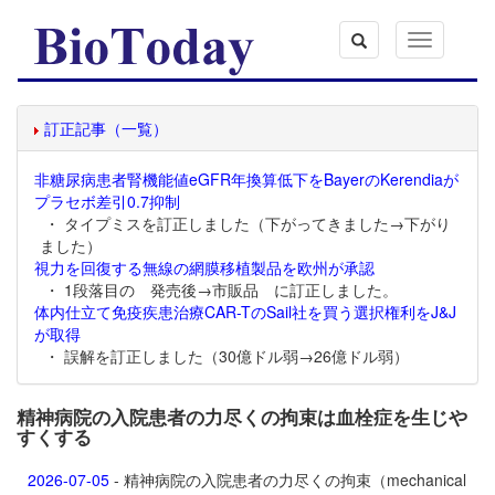
Toggle
navigation
訂正記事（一覧）
非糖尿病患者腎機能値eGFR年換算低下をBayerのKerendiaが
プラセボ差引0.7抑制
・ タイプミスを訂正しました（下がってきました→下がり
ました）
視力を回復する無線の網膜移植製品を欧州が承認
・ 1段落目の 発売後→市販品 に訂正しました。
体内仕立て免疫疾患治療CAR-TのSail社を買う選択権利をJ&J
が取得
・ 誤解を訂正しました（30億ドル弱→26億ドル弱）
精神病院の入院患者の力尽くの拘束は血栓症を生じや
すくする
2026-07-05
- 精神病院の入院患者の力尽くの拘束（mechanical