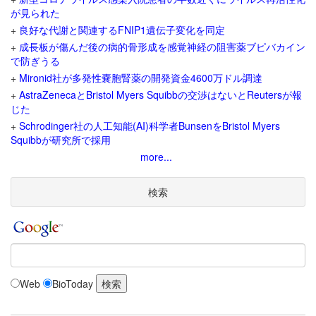
が見られた
+
良好な代謝と関連するFNIP1遺伝子変化を同定
+
成長板が傷んだ後の病的骨形成を感覚神経の阻害薬ブピバカイン
で防ぎうる
+
Mironid社が多発性嚢胞腎薬の開発資金4600万ドル調達
+
AstraZenecaとBristol Myers Squibbの交渉はないとReutersが報
じた
+
Schrodinger社の人工知能(AI)科学者BunsenをBristol Myers
Squibbが研究所で採用
more...
検索
Web
BioToday