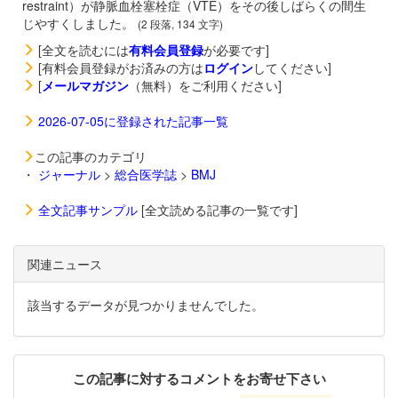
restraint）が静脈血栓塞栓症（VTE）をその後しばらくの間生
じやすくしました。
(2 段落, 134 文字)
[全文を読むには
有料会員登録
が必要です]
[有料会員登録がお済みの方は
ログイン
してください]
[
メールマガジン
（無料）をご利用ください]
2026-07-05に登録された記事一覧
この記事のカテゴリ
・
ジャーナル
>
総合医学誌
>
BMJ
全文記事サンプル
[全文読める記事の一覧です]
関連ニュース
該当するデータが見つかりませんでした。
この記事に対するコメントをお寄せ下さい