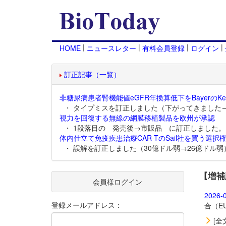
|
|
|
|
HOME
ニュースレター
有料会員登録
ログイン
訂正記事（一覧）
非糖尿病患者腎機能値eGFR年換算低下をBayerのKer
・ タイプミスを訂正しました（下がってきました
視力を回復する無線の網膜移植製品を欧州が承認
・ 1段落目の 発売後→市販品 に訂正しました。
体内仕立て免疫疾患治療CAR-TのSail社を買う選択権
・ 誤解を訂正しました（30億ドル弱→26億ドル弱
【増補
会員様ログイン
2026-
登録メールアドレス：
合（E
[全