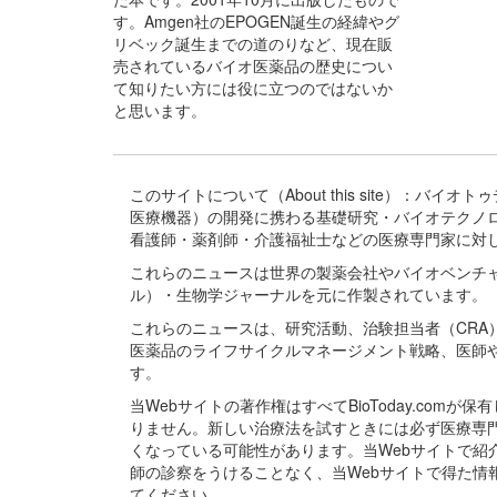
す。Amgen社のEPOGEN誕生の経緯やグ
リベック誕生までの道のりなど、現在販
売されているバイオ医薬品の歴史につい
て知りたい方には役に立つのではないか
と思います。
このサイトについて（About this site）：
医療機器）の開発に携わる基礎研究・バイオテクノ
看護師・薬剤師・介護福祉士などの医療専門家に対
これらのニュースは世界の製薬会社やバイオベンチ
ル）・生物学ジャーナルを元に作製されています。
これらのニュースは、研究活動、治験担当者（CR
医薬品のライフサイクルマネージメント戦略、医師
す。
当Webサイトの著作権はすべてBioToday.c
りません。新しい治療法を試すときには必ず医療専
くなっている可能性があります。当Webサイトで
師の診察をうけることなく、当Webサイトで得た
てください。