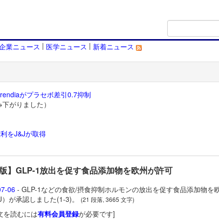
|
|
企業ニュース
医学ニュース
新着ニュース
endiaがプラセボ差引0.7抑制
→下がりました）
利をJ&Jが取得
）
版】GLP-1放出を促す食品添加物を欧州が許可
07-06
- GLP-1などの食欲/摂食抑制ホルモンの放出を促す食品添加物を
U）が承認しました(1-3)。
(21 段落, 3665 文字)
文を読むには
有料会員登録
が必要です]