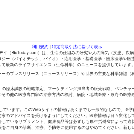
利用規約
|
特定商取引法に基づく表示
バイオトゥデイ（BioToday.com）は、生命の仕組みの研究や人の病気（
ロジー（バイオテック、バイオ）・応用医学・基礎医学・臨床医学や医
して最新のライフサイエンス（生命科学）のニュースを提供しています
ャーのプレスリリース（ニュースリリース）や世界の主要な科学雑誌（
A）の臨床試験の戦略策定、マーケティング担当者の販売戦略、ベンチャ
やその他の医療専門家の治療方法の検討、病院・地域医療・政府の医療
omが保有しています。このWebサイトの情報はあくまでも一般的なもので、
門家のアドバイスを受けるようにしてください。医療情報は日々変化して
紹介しているサプリメント、健康食品等は必ずしも厚生労働省によって適
情報をご自身の診断、治療、予防等に使用するのはやめてください。新し