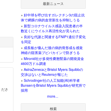
最新ニュース
+
好中球を呼び出すガレクチン3の阻止抗
体で網膜の病的血管新生を抑制しうる
+
新型コロナウイルス感染入院患者の半
数近くにウイルス再活性化が見られた
+
良好な代謝と関連するFNIP1遺伝子変化
を同定
+
成長板が傷んだ後の病的骨形成を感覚
神経の阻害薬ブピバカインで防ぎうる
+
Mironid社が多発性嚢胞腎薬の開発資金
4600万ドル調達
+
AstraZenecaとBristol Myers Squibbの
交渉はないとReutersが報じた
+
Schrodinger社の人工知能(AI)科学者
BunsenをBristol Myers Squibbが研究所で
くださ
採用
more...
検索