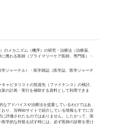
疾患、疾病）のメカニズム（機序）の研究・治療法（治療薬、
療に携わる医師（プライマリーケア医師、専門医）・
。
科学ジャーナル）・医学雑誌（医学誌、医学ジャーナ
ーキャピタリストの投資先（ファイナンス）の検討、
政策の計画・実行を補助する資料として利用できま
医学的なアドバイスや治療法を提案しているわけではあ
おり、当Webサイトで紹介している情報もすでに古
切に評価されたものではありません。したがって、医
い医学的な対処を試す時には、必ず医師の診察を受け