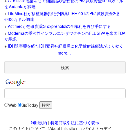
+
C. difficile感染を防ぐ細菌詰め合わせのPh3試験資金6000万ドル
をVedantaが調達
+
LifeMind社が移植臓器拒絶予防薬LIFE-001のPh2試験資金2億
6400万ドル調達
+
Actimedが悪液質薬S-oxprenololの全権利を再び手にする
+
Modernaの季節性インフルエンザワクチンmFLUSIVAを米国FDA
が承認
+
IDH阻害薬を経たIDH変異神経膠腫に化学放射線療法がより効く
more...
検索
Web
BioToday
利用規約
|
特定商取引法に基づく表示
このサイトについて（About this site）：バイオトゥデイ