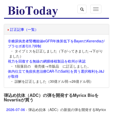
Toggle
navigation
訂正記事（一覧）
非糖尿病患者腎機能値eGFR年換算低下をBayerのKerendiaが
プラセボ差引0.7抑制
・ タイプミスを訂正しました（下がってきました→下がり
ました）
視力を回復する無線の網膜移植製品を欧州が承認
・ 1段落目の 発売後→市販品 に訂正しました。
体内仕立て免疫疾患治療CAR-TのSail社を買う選択権利をJ&J
が取得
・ 誤解を訂正しました（30億ドル弱→26億ドル弱）
弾込め抗体（ADC）の弾を開発するMyricx Bioを
Novartisが買う
2026-07-06
- 弾込め抗体（ADC）の新規の弾を開発するMyricx