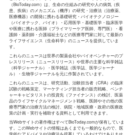
（BioToday.com）は、生命の仕組みの研究や人の病気（疾
患、疾病）のメカニズム（機序）の研究・治療法（治療薬、
医療機器）の開発に携わる基礎研究・バイオテクノロジー
（バイオテック、バイオ）・応用医学・基礎医学・臨床医学
や医療に携わる医師（プライマリーケア医師、専門医）・看
護師・薬剤師・介護福祉士などの医療専門家に対して最新の
ライフサイエンス（生命科学）のニュースを提供していま
す。
これらのニュースは世界の製薬会社やバイオベンチャーのプ
レスリリース（ニュースリリース）や世界の主要な科学雑誌
（科学ジャーナル）・医学雑誌（医学誌、医学ジャーナ
ル）・生物学ジャーナルを元に作製されています。
これらのニュースは、研究活動、治験担当者（CRA）の臨床
試験の戦略策定、マーケティング担当者の販売戦略、ベンチ
ャーキャピタリストの投資先（ファイナンス）の検討、医薬
品のライフサイクルマネージメント戦略、医師やその他の医
療専門家の治療方法の検討、病院・地域医療・政府の医療政
策の計画・実行を補助する資料として利用できます。
当Webサイトの著作権はすべてBioToday.comが保有していま
す。このWebサイトの情報はあくまでも一般的なもので、医
学的なアドバイスや治療法を提案しているわけではありませ