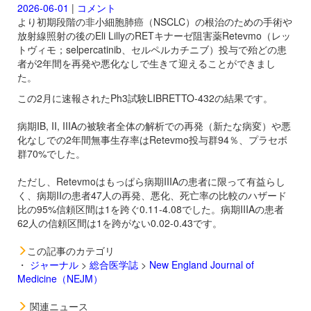
2026-06-01
|
コメント
より初期段階の非小細胞肺癌（NSCLC）の根治のための手術や
放射線照射の後のEli LillyのRETキナーゼ阻害薬
Retevmo（レッ
トヴィモ；selpercatinib、セルペルカチニブ）投与で殆どの患
者が2年間を再発や悪化なしで生きて迎えることができまし
た。
この2月に速報されたPh3試験LIBRETTO-432の結果です。
病期IB, II, IIIAの被験者全体の解析での再発（新たな病変）や悪
化なしでの2年間無事生存率は
Retevmo投与群94％、プラセボ
群70%でした。
ただし、
Retevmoはもっぱら病期IIIAの患者に限って有益らし
く、病期IIの患者47人の再発、悪化、死亡率の比較のハザード
比の95%信頼区間は1を跨ぐ0.11-4.08でした。病期IIIAの患者
62人の信頼区間は1を跨がない0.02-0.43です。
この記事のカテゴリ
・
ジャーナル
>
総合医学誌
>
New England Journal of
Medicine（NEJM）
関連ニュース