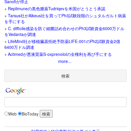
Sanofiが停止
+
Replimuneの黒色腫薬Tudriqevを米国がとうとう承認
+
Tarsus社がAlkeus社を買ってPh3試験段階のシュタルガルト病薬
を手にする
+
C. difficile感染を防ぐ細菌詰め合わせのPh3試験資金6000万ドル
をVedantaが調達
+
LifeMind社が移植臓器拒絶予防薬LIFE-001のPh2試験資金2億
6400万ドル調達
+
Actimedが悪液質薬S-oxprenololの全権利を再び手にする
more...
検索
Web
BioToday