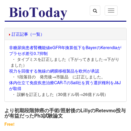
Toggle
navigation
訂正記事（一覧）
非糖尿病患者腎機能値eGFR年換算低下をBayerのKerendiaが
プラセボ差引0.7抑制
・ タイプミスを訂正しました（下がってきました→下がり
ました）
視力を回復する無線の網膜移植製品を欧州が承認
・ 1段落目の 発売後→市販品 に訂正しました。
体内仕立て免疫疾患治療CAR-TのSail社を買う選択権利をJ&J
が取得
・ 誤解を訂正しました（30億ドル弱→26億ドル弱）
より初期段階肺癌の手術/照射後のLillyのRetevmo投与
が有益だったPh3試験論文
Free!