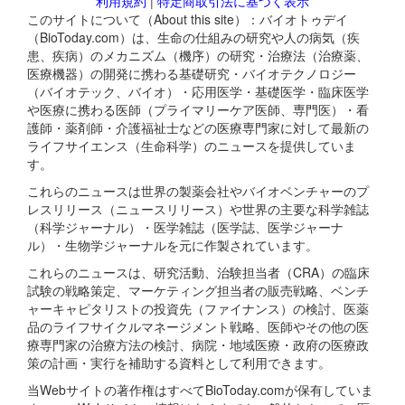
利用規約
|
特定商取引法に基づく表示
このサイトについて（About this site）：バイオトゥデイ
（BioToday.com）は、生命の仕組みの研究や人の病気（疾
患、疾病）のメカニズム（機序）の研究・治療法（治療薬、
医療機器）の開発に携わる基礎研究・バイオテクノロジー
（バイオテック、バイオ）・応用医学・基礎医学・臨床医学
や医療に携わる医師（プライマリーケア医師、専門医）・看
護師・薬剤師・介護福祉士などの医療専門家に対して最新の
ライフサイエンス（生命科学）のニュースを提供していま
す。
これらのニュースは世界の製薬会社やバイオベンチャーのプ
レスリリース（ニュースリリース）や世界の主要な科学雑誌
（科学ジャーナル）・医学雑誌（医学誌、医学ジャーナ
ル）・生物学ジャーナルを元に作製されています。
これらのニュースは、研究活動、治験担当者（CRA）の臨床
試験の戦略策定、マーケティング担当者の販売戦略、ベンチ
ャーキャピタリストの投資先（ファイナンス）の検討、医薬
品のライフサイクルマネージメント戦略、医師やその他の医
療専門家の治療方法の検討、病院・地域医療・政府の医療政
策の計画・実行を補助する資料として利用できます。
当Webサイトの著作権はすべてBioToday.comが保有していま