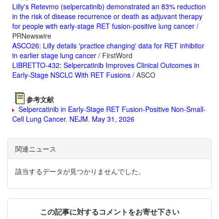
Lilly's Retevmo (selpercatinib) demonstrated an 83% reduction
in the risk of disease recurrence or death as adjuvant therapy
for people with early-stage RET fusion-positive lung cancer
/
PRNewswire
ASCO26: Lilly details 'practice changing' data for RET inhibitor
in earlier stage lung cancer
/ FirstWord
LIBRETTO-432: Selpercatinib Improves Clinical Outcomes in
Early-Stage NSCLC With RET Fusions
/ ASCO
参考文献
Selpercatinib in Early-Stage RET Fusion-Positive Non-Small-
Cell Lung Cancer. NEJM. May 31, 2026
関連ニュース
該当するデータが見つかりませんでした。
この記事に対するコメントをお寄せ下さい