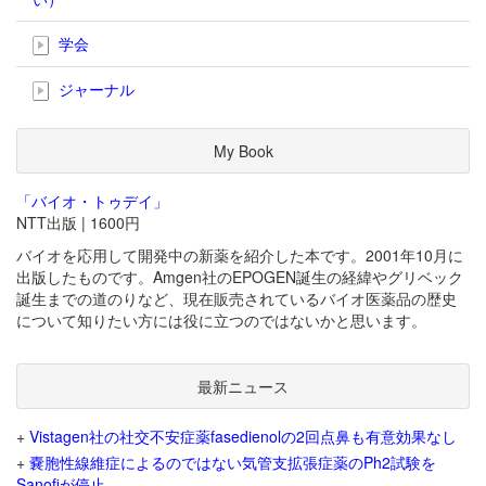
学会
ジャーナル
My Book
「バイオ・トゥデイ」
NTT出版 | 1600円
バイオを応用して開発中の新薬を紹介した本です。2001年10月に
出版したものです。Amgen社のEPOGEN誕生の経緯やグリベック
誕生までの道のりなど、現在販売されているバイオ医薬品の歴史
について知りたい方には役に立つのではないかと思います。
最新ニュース
+
Vistagen社の社交不安症薬fasedienolの2回点鼻も有意効果なし
+
嚢胞性線維症によるのではない気管支拡張症薬のPh2試験を
Sanofiが停止