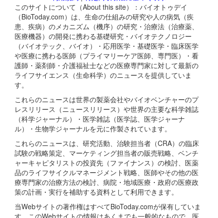
このサイトについて（About this site）：バイオトゥデイ
（BioToday.com）は、生命の仕組みの研究や人の病気（疾
患、疾病）のメカニズム（機序）の研究・治療法（治療薬、
医療機器）の開発に携わる基礎研究・バイオテクノロジー
（バイオテック、バイオ）・応用医学・基礎医学・臨床医学
や医療に携わる医師（プライマリーケア医師、専門医）・看
護師・薬剤師・介護福祉士などの医療専門家に対して最新の
ライフサイエンス（生命科学）のニュースを提供していま
す。
これらのニュースは世界の製薬会社やバイオベンチャーのプ
レスリリース（ニュースリリース）や世界の主要な科学雑誌
（科学ジャーナル）・医学雑誌（医学誌、医学ジャーナ
ル）・生物学ジャーナルを元に作製されています。
これらのニュースは、研究活動、治験担当者（CRA）の臨床
試験の戦略策定、マーケティング担当者の販売戦略、ベンチ
ャーキャピタリストの投資先（ファイナンス）の検討、医薬
品のライフサイクルマネージメント戦略、医師やその他の医
療専門家の治療方法の検討、病院・地域医療・政府の医療政
策の計画・実行を補助する資料として利用できます。
当Webサイトの著作権はすべてBioToday.comが保有していま
す。このWebサイトの情報はあくまでも一般的なもので、医