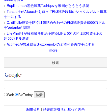
+
Replimuneの黒色腫薬Tudriqevを米国がとうとう承認
+
Tarsus社がAlkeus社を買ってPh3試験段階のシュタルガルト病薬
を手にする
+
C. difficile感染を防ぐ細菌詰め合わせのPh3試験資金6000万ドル
をVedantaが調達
+
LifeMind社が移植臓器拒絶予防薬LIFE-001のPh2試験資金2億
6400万ドル調達
+
Actimedが悪液質薬S-oxprenololの全権利を再び手にする
more...
検索
Web
BioToday
利用規約
|
特定商取引法に基づく表示