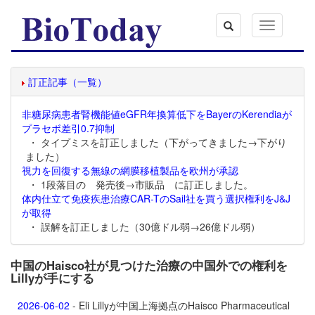
Toggle
navigation
訂正記事（一覧）
非糖尿病患者腎機能値eGFR年換算低下をBayerのKerendiaが
プラセボ差引0.7抑制
・ タイプミスを訂正しました（下がってきました→下がり
ました）
視力を回復する無線の網膜移植製品を欧州が承認
・ 1段落目の 発売後→市販品 に訂正しました。
体内仕立て免疫疾患治療CAR-TのSail社を買う選択権利をJ&J
が取得
・ 誤解を訂正しました（30億ドル弱→26億ドル弱）
中国のHaisco社が見つけた治療の中国外での権利を
Lillyが手にする
2026-06-02
- Eli Lillyが中国上海拠点のHaisco Pharmaceutical