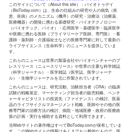
このサイトについて（About this site）：バイオトゥデイ
（BioToday.com）は、生命の仕組みの研究や人の病気（疾
患、疾病）のメカニズム（機序）の研究・治療法（治療薬、
医療機器）の開発に携わる基礎研究・バイオテクノロジー
（バイオテック、バイオ）・応用医学・基礎医学・臨床医学
や医療に携わる医師（プライマリーケア医師、専門医）・看
護師・薬剤師・介護福祉士などの医療専門家に対して最新の
ライフサイエンス（生命科学）のニュースを提供していま
す。
これらのニュースは世界の製薬会社やバイオベンチャーのプ
レスリリース（ニュースリリース）や世界の主要な科学雑誌
（科学ジャーナル）・医学雑誌（医学誌、医学ジャーナ
ル）・生物学ジャーナルを元に作製されています。
これらのニュースは、研究活動、治験担当者（CRA）の臨床
試験の戦略策定、マーケティング担当者の販売戦略、ベンチ
ャーキャピタリストの投資先（ファイナンス）の検討、医薬
品のライフサイクルマネージメント戦略、医師やその他の医
療専門家の治療方法の検討、病院・地域医療・政府の医療政
策の計画・実行を補助する資料として利用できます。
当Webサイトの著作権はすべてBioToday.comが保有していま
す。このWebサイトの情報はあくまでも一般的なもので、医