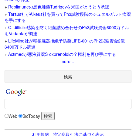
+
Replimuneの黒色腫薬Tudriqevを米国がとうとう承認
+
Tarsus社がAlkeus社を買ってPh3試験段階のシュタルガルト病薬
を手にする
+
C. difficile感染を防ぐ細菌詰め合わせのPh3試験資金6000万ドル
をVedantaが調達
+
LifeMind社が移植臓器拒絶予防薬LIFE-001のPh2試験資金2億
6400万ドル調達
+
Actimedが悪液質薬S-oxprenololの全権利を再び手にする
more...
検索
Web
BioToday
利用規約
|
特定商取引法に基づく表示