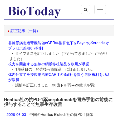
Toggle
navigation
訂正記事（一覧）
非糖尿病患者腎機能値eGFR年換算低下をBayerのKerendiaが
プラセボ差引0.7抑制
・ タイプミスを訂正しました（下がってきました→下がり
ました）
視力を回復する無線の網膜移植製品を欧州が承認
・ 1段落目の 発売後→市販品 に訂正しました。
体内仕立て免疫疾患治療CAR-TのSail社を買う選択権利をJ&J
が取得
・ 誤解を訂正しました（30億ドル弱→26億ドル弱）
Henlius社の抗PD-1薬serplulimabを胃癌手術の前後に
投与することで無事生存改善
2026-06-03
- 中国のHenlius Biotech社の抗PD-1抗体