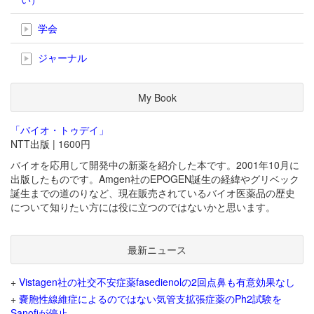
学会
ジャーナル
My Book
「バイオ・トゥデイ」
NTT出版 | 1600円
バイオを応用して開発中の新薬を紹介した本です。2001年10月に
出版したものです。Amgen社のEPOGEN誕生の経緯やグリベック
誕生までの道のりなど、現在販売されているバイオ医薬品の歴史
について知りたい方には役に立つのではないかと思います。
最新ニュース
+
Vistagen社の社交不安症薬fasedienolの2回点鼻も有意効果なし
+
嚢胞性線維症によるのではない気管支拡張症薬のPh2試験を
Sanofiが停止