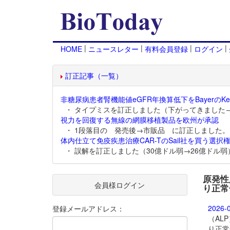
|
|
|
|
HOME
ニュースレター
有料会員登録
ログイン
訂正記事（一覧）
非糖尿病患者腎機能値eGFR年換算低下をBayerのKer
・ タイプミスを訂正しました（下がってきました
視力を回復する無線の網膜移植製品を欧州が承認
・ 1段落目の 発売後→市販品 に訂正しました。
体内仕立て免疫疾患治療CAR-TのSail社を買う選択権
・ 誤解を訂正しました（30億ドル弱→26億ドル弱
原発性胆
会員様ログイン
り正常
2026-
登録メールアドレス：
（ALP）
り正常