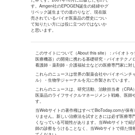
す。Amgen社のEPOGEN誕生の経緯やグ
リベック誕生までの道のりなど、現在販
売されているバイオ医薬品の歴史につい
て知りたい方には役に立つのではないか
と思います。
このサイトについて（About this site）：
医療機器）の開発に携わる基礎研究・バイオテクノ
看護師・薬剤師・介護福祉士などの医療専門家に対
これらのニュースは世界の製薬会社やバイオベンチ
ル）・生物学ジャーナルを元に作製されています。
これらのニュースは、研究活動、治験担当者（CR
医薬品のライフサイクルマネージメント戦略、医師
す。
当Webサイトの著作権はすべてBioToday.c
りません。新しい治療法を試すときには必ず医療専
くなっている可能性があります。当Webサイトで
師の診察をうけることなく、当Webサイトで得た
てください。