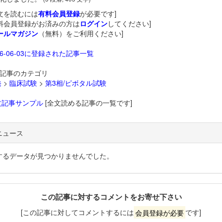
文を読むには
有料会員登録
が必要です]
料会員登録がお済みの方は
ログイン
してください]
ールマガジン
（無料）をご利用ください]
26-06-03に登録された記事一覧
記事のカテゴリ
発
>
臨床試験
>
第3相/ピボタル試験
文記事サンプル
[全文読める記事の一覧です]
ニュース
するデータが見つかりませんでした。
この記事に対するコメントをお寄せ下さい
[この記事に対してコメントするには
会員登録が必要
です]