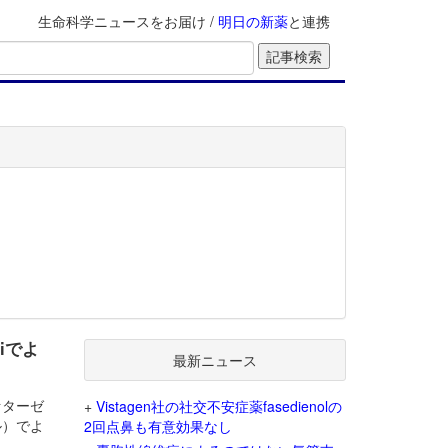
生命科学ニュースをお届け /
明日の新薬
と連携
iでよ
最新ニュース
ァターゼ
+
Vistagen社の社交不安症薬fasedienolの
パル）でよ
2回点鼻も有意効果なし