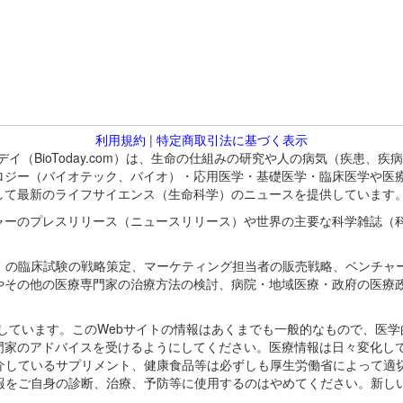
利用規約
|
特定商取引法に基づく表示
バイオトゥデイ（BioToday.com）は、生命の仕組みの研究や人の病気（
ロジー（バイオテック、バイオ）・応用医学・基礎医学・臨床医学や医
して最新のライフサイエンス（生命科学）のニュースを提供しています
ャーのプレスリリース（ニュースリリース）や世界の主要な科学雑誌（
A）の臨床試験の戦略策定、マーケティング担当者の販売戦略、ベンチャ
やその他の医療専門家の治療方法の検討、病院・地域医療・政府の医療
omが保有しています。このWebサイトの情報はあくまでも一般的なもので、
門家のアドバイスを受けるようにしてください。医療情報は日々変化して
紹介しているサプリメント、健康食品等は必ずしも厚生労働省によって適
情報をご自身の診断、治療、予防等に使用するのはやめてください。新し