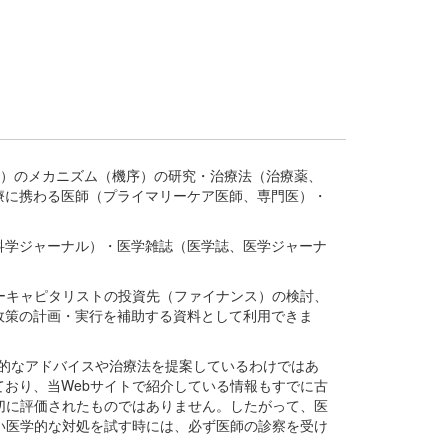
疾患、疾病）のメカニズム（機序）の研究・治療法（治療薬、
療に携わる医師（プライマリーケア医師、専門医）・
。
科学ジャーナル）・医学雑誌（医学誌、医学ジャーナ
ーキャピタリストの投資先（ファイナンス）の検討、
政策の計画・実行を補助する資料として利用できま
医学的なアドバイスや治療法を提案しているわけではあ
おり、当Webサイトで紹介している情報もすでに古
切に評価されたものではありません。したがって、医
い医学的な対処を試す時には、必ず医師の診察を受け