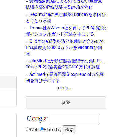
+
嚢胞性線維症によるのではない気管支
拡張症薬のPh2試験をSanofiが停止
+
Replimuneの黒色腫薬Tudriqevを米国が
とうとう承認
+
Tarsus社がAlkeus社を買ってPh3試験段
階のシュタルガルト病薬を手にする
+
C. difficile感染を防ぐ細菌詰め合わせの
Ph3試験資金6000万ドルをVedantaが調
達
+
LifeMind社が移植臓器拒絶予防薬LIFE-
001のPh2試験資金2億6400万ドル調達
+
Actimedが悪液質薬S-oxprenololの全権
利を再び手にする
more...
検索
Web
BioToday