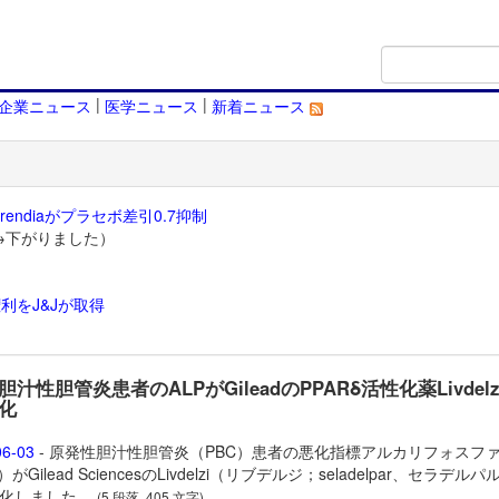
|
|
企業ニュース
医学ニュース
新着ニュース
endiaがプラセボ差引0.7抑制
→下がりました）
利をJ&Jが取得
）
汁性胆管炎患者のALPがGileadのPPARδ活性化薬Livdelz
化
06-03
- 原発性胆汁性胆管炎（PBC）患者の悪化指標アルカリフォスフ
がGilead Sciencesの
Livdelzi（リブデルジ；seladelpar、セラデル
化しました。
(5 段落, 405 文字)