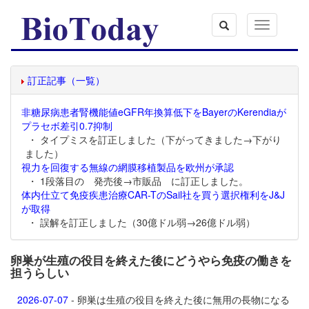
Toggle
navigation
訂正記事（一覧）
非糖尿病患者腎機能値eGFR年換算低下をBayerのKerendiaが
プラセボ差引0.7抑制
・ タイプミスを訂正しました（下がってきました→下がり
ました）
視力を回復する無線の網膜移植製品を欧州が承認
・ 1段落目の 発売後→市販品 に訂正しました。
体内仕立て免疫疾患治療CAR-TのSail社を買う選択権利をJ&J
が取得
・ 誤解を訂正しました（30億ドル弱→26億ドル弱）
卵巣が生殖の役目を終えた後にどうやら免疫の働きを
担うらしい
2026-07-07
- 卵巣は生殖の役目を終えた後に無用の長物になる