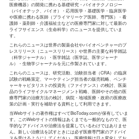
医療機器）の開発に携わる基礎研究・バイオテクノロジー
（バイオテック、バイオ）・応用医学・基礎医学・臨床医学
や医療に携わる医師（プライマリーケア医師、専門医）・看
護師・薬剤師・介護福祉士などの医療専門家に対して最新の
ライフサイエンス（生命科学）のニュースを提供していま
す。
これらのニュースは世界の製薬会社やバイオベンチャーのプ
レスリリース（ニュースリリース）や世界の主要な科学雑誌
（科学ジャーナル）・医学雑誌（医学誌、医学ジャーナ
ル）・生物学ジャーナルを元に作製されています。
これらのニュースは、研究活動、治験担当者（CRA）の臨床
試験の戦略策定、マーケティング担当者の販売戦略、ベンチ
ャーキャピタリストの投資先（ファイナンス）の検討、医薬
品のライフサイクルマネージメント戦略、医師やその他の医
療専門家の治療方法の検討、病院・地域医療・政府の医療政
策の計画・実行を補助する資料として利用できます。
当Webサイトの著作権はすべてBioToday.comが保有していま
す。このWebサイトの情報はあくまでも一般的なもので、医
学的なアドバイスや治療法を提案しているわけではありませ
ん。新しい治療法を試すときには必ず医療専門家のアドバイ
スを受けるようにしてください。医療情報は日々変化してお