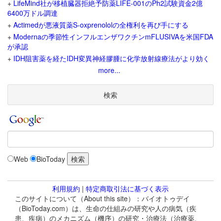
+
LifeMind社が移植臓器拒絶予防薬LIFE-001のPh2試験資金2億
6400万ドル調達
+
Actimedが悪液質薬S-oxprenololの全権利を再び手にする
+
Modernaの季節性インフルエンザワクチンmFLUSIVAを米国FDA
が承認
+
IDH阻害薬を経たIDH変異神経膠腫に化学放射線療法がより効く
more...
検索
Web
BioToday
利用規約
|
特定商取引法に基づく表示
このサイトについて（About this site）：バイオトゥデイ
（BioToday.com）は、生命の仕組みの研究や人の病気（疾
患、疾病）のメカニズム（機序）の研究・治療法（治療薬、