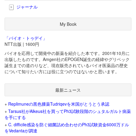
ジャーナル
My Book
「バイオ・トゥデイ」
NTT出版 | 1600円
バイオを応用して開発中の新薬を紹介した本です。2001年10月に
出版したものです。Amgen社のEPOGEN誕生の経緯やグリベック
誕生までの道のりなど、現在販売されているバイオ医薬品の歴史
について知りたい方には役に立つのではないかと思います。
最新ニュース
+
Replimuneの黒色腫薬Tudriqevを米国がとうとう承認
+
Tarsus社がAlkeus社を買ってPh3試験段階のシュタルガルト病薬
を手にする
+
C. difficile感染を防ぐ細菌詰め合わせのPh3試験資金6000万ドル
をVedantaが調達