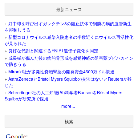
最新ニュース
+
好中球を呼び出すガレクチン3の阻止抗体で網膜の病的血管新生
を抑制しうる
+
新型コロナウイルス感染入院患者の半数近くにウイルス再活性化
が見られた
+
良好な代謝と関連するFNIP1遺伝子変化を同定
+
成長板が傷んだ後の病的骨形成を感覚神経の阻害薬ブピバカイン
で防ぎうる
+
Mironid社が多発性嚢胞腎薬の開発資金4600万ドル調達
+
AstraZenecaとBristol Myers Squibbの交渉はないとReutersが報
じた
+
Schrodinger社の人工知能(AI)科学者BunsenをBristol Myers
Squibbが研究所で採用
more...
検索