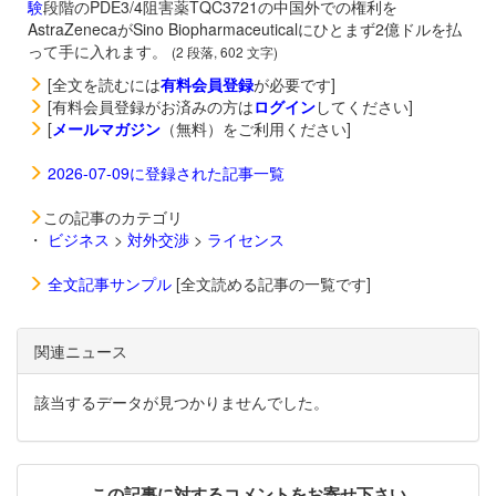
験
段階のPDE3/4阻害薬
TQC3721の中国外での権利を
AstraZenecaがSino Biopharmaceuticalにひとまず2億ドルを払
って手に入れます。
(2 段落, 602 文字)
[全文を読むには
有料会員登録
が必要です]
[有料会員登録がお済みの方は
ログイン
してください]
[
メールマガジン
（無料）をご利用ください]
2026-07-09に登録された記事一覧
この記事のカテゴリ
・
ビジネス
>
対外交渉
>
ライセンス
全文記事サンプル
[全文読める記事の一覧です]
関連ニュース
該当するデータが見つかりませんでした。
この記事に対するコメントをお寄せ下さい