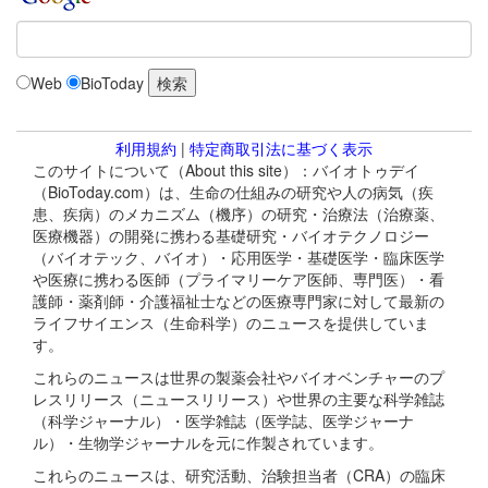
Web
BioToday
利用規約
|
特定商取引法に基づく表示
このサイトについて（About this site）：バイオトゥデイ
（BioToday.com）は、生命の仕組みの研究や人の病気（疾
患、疾病）のメカニズム（機序）の研究・治療法（治療薬、
医療機器）の開発に携わる基礎研究・バイオテクノロジー
（バイオテック、バイオ）・応用医学・基礎医学・臨床医学
や医療に携わる医師（プライマリーケア医師、専門医）・看
護師・薬剤師・介護福祉士などの医療専門家に対して最新の
ライフサイエンス（生命科学）のニュースを提供していま
す。
これらのニュースは世界の製薬会社やバイオベンチャーのプ
レスリリース（ニュースリリース）や世界の主要な科学雑誌
（科学ジャーナル）・医学雑誌（医学誌、医学ジャーナ
ル）・生物学ジャーナルを元に作製されています。
これらのニュースは、研究活動、治験担当者（CRA）の臨床