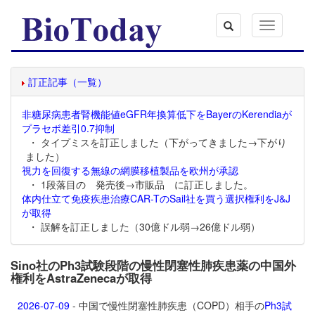
Toggle
navigation
訂正記事（一覧）
非糖尿病患者腎機能値eGFR年換算低下をBayerのKerendiaが
プラセボ差引0.7抑制
・ タイプミスを訂正しました（下がってきました→下がり
ました）
視力を回復する無線の網膜移植製品を欧州が承認
・ 1段落目の 発売後→市販品 に訂正しました。
体内仕立て免疫疾患治療CAR-TのSail社を買う選択権利をJ&J
が取得
・ 誤解を訂正しました（30億ドル弱→26億ドル弱）
Sino社のPh3試験段階の慢性閉塞性肺疾患薬の中国外
権利をAstraZenecaが取得
2026-07-09
- 中国で慢性閉塞性肺疾患（COPD）相手の
Ph3試