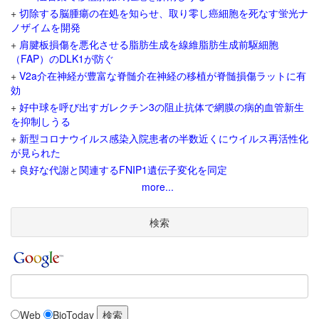
+
切除する脳腫瘍の在処を知らせ、取り零し癌細胞を死なす蛍光ナ
ノザイムを開発
+
肩腱板損傷を悪化させる脂肪生成を線維脂肪生成前駆細胞
（FAP）のDLK1が防ぐ
+
V2a介在神経が豊富な脊髄介在神経の移植が脊髄損傷ラットに有
効
+
好中球を呼び出すガレクチン3の阻止抗体で網膜の病的血管新生
を抑制しうる
+
新型コロナウイルス感染入院患者の半数近くにウイルス再活性化
が見られた
+
良好な代謝と関連するFNIP1遺伝子変化を同定
more...
検索
Web
BioToday