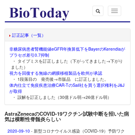
Toggle
navigation
訂正記事（一覧）
非糖尿病患者腎機能値eGFR年換算低下をBayerのKerendiaが
プラセボ差引0.7抑制
・ タイプミスを訂正しました（下がってきました→下がり
ました）
視力を回復する無線の網膜移植製品を欧州が承認
・ 1段落目の 発売後→市販品 に訂正しました。
体内仕立て免疫疾患治療CAR-TのSail社を買う選択権利をJ&J
が取得
・ 誤解を訂正しました（30億ドル弱→26億ドル弱）
AstraZenecaのCOVID-19ワクチン試験中断を招いた病
気は横断性脊髄炎らしい
2020-09-10
- 新型コロナウイルス感染（COVID-19）予防ワク