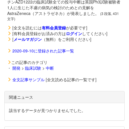
チン
AZD1222の臨床試験全ての投与中断は英国Ph3試験被験者
1人に生じた不慮の病気の検討のためとの見解を
AstraZeneca（アストラゼネカ）が発表しました。
(3 段落, 431
文字)
[全文を読むには
有料会員登録
が必要です]
[有料会員登録がお済みの方は
ログイン
してください]
[
メールマガジン
（無料）をご利用ください]
2020-09-10に登録された記事一覧
この記事のカテゴリ
・
開発
>
臨床試験
>
中断
全文記事サンプル
[全文読める記事の一覧です]
関連ニュース
該当するデータが見つかりませんでした。