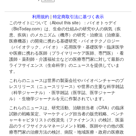
利用規約
|
特定商取引法に基づく表示
このサイトについて（About this site）：バイオトゥデイ
（BioToday.com）は、生命の仕組みの研究や人の病気（疾
患、疾病）のメカニズム（機序）の研究・治療法（治療薬、
医療機器）の開発に携わる基礎研究・バイオテクノロジー
（バイオテック、バイオ）・応用医学・基礎医学・臨床医学
や医療に携わる医師（プライマリーケア医師、専門医）・看
護師・薬剤師・介護福祉士などの医療専門家に対して最新の
ライフサイエンス（生命科学）のニュースを提供していま
す。
これらのニュースは世界の製薬会社やバイオベンチャーのプ
レスリリース（ニュースリリース）や世界の主要な科学雑誌
（科学ジャーナル）・医学雑誌（医学誌、医学ジャーナ
ル）・生物学ジャーナルを元に作製されています。
これらのニュースは、研究活動、治験担当者（CRA）の臨床
試験の戦略策定、マーケティング担当者の販売戦略、ベンチ
ャーキャピタリストの投資先（ファイナンス）の検討、医薬
品のライフサイクルマネージメント戦略、医師やその他の医
療専門家の治療方法の検討、病院・地域医療・政府の医療政